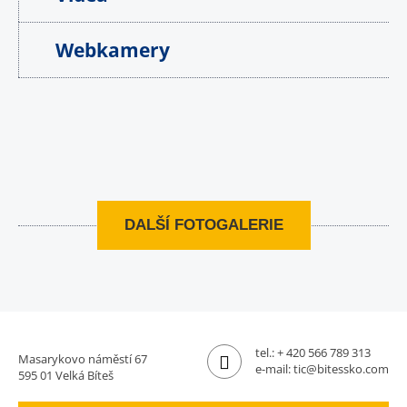
Webkamery
DALŠÍ FOTOGALERIE
tel.:
+ 420 566 789 313
Masarykovo náměstí 67
e-mail:
tic@bitessko.com
595 01 Velká Bíteš