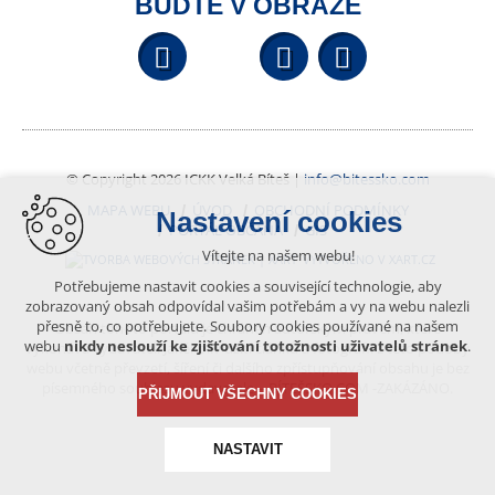
BUĎTE V OBRAZE
Facebook
YouTube
Wikipedi
© Copyright 2026 ICKK Velká Bíteš |
info@bitessko.com
MAPA WEBU
ÚVOD
OBCHODNÍ PODMÍNKY
Nastavení cookies
PORTÁL OBČANA
GIS
Vítejte na našem webu!
VYTVOŘENO V XART.CZ
Potřebujeme nastavit cookies a související technologie, aby
zobrazovaný obsah odpovídal vašim potřebám a vy na webu nalezli
přesně to, co potřebujete. Soubory cookies používané na našem
Obsah tohoto portálu je chráněn autorským právem, které
webu
nikdy neslouží ke zjišťování totožnosti uživatelů stránek
.
vykonává vydavatel. Jakékoliv užití článků a fotografií z této podoby
webu včetně převzetí, šíření či dalšího zpřístupňování obsahu je bez
písemného souhlasu vydavatele – BÍTEŠSKO.COM -ZAKÁZÁNO.
PŘIJMOUT VŠECHNY COOKIES
NASTAVIT