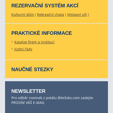
REZERVAČNÍ SYSTÉM AKCÍ
Kulturní dům
Rekreační chata
Výstavní síň
PRAKTICKÉ INFORMACE
Katalog firem a institucí
Jízdní řády
NAUČNÉ STEZKY
NEWSLETTER
Pro odběr novinek z potálu Bítešsko.com zadejte
PROSÍM VÁŠ E-MAIL