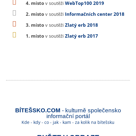
4. místo
v soutěži
WebTop100 2019
2. místo
v soutěži
Informačních center 2018
3. místo
v soutěži
Zlatý erb 2018
1. místo
v soutěži
Zlatý erb 2017
BÍTEŠSKO.COM
- kulturně společensko
informační portál
Kde - kdy - co - jak - kam - za kolik na bítešsku