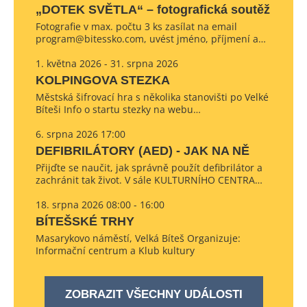
„DOTEK SVĚTLA“ – fotografická soutěž
Fotografie v max. počtu 3 ks zasílat na email
program@bitessko.com, uvést jméno, příjmení a…
1. května 2026 - 31. srpna 2026
KOLPINGOVA STEZKA
Městská šifrovací hra s několika stanovišti po Velké
Bíteši Info o startu stezky na webu…
6. srpna 2026 17:00
DEFIBRILÁTORY (AED) - JAK NA NĚ
Přijďte se naučit, jak správně použít defibrilátor a
zachránit tak život. V sále KULTURNÍHO CENTRA…
18. srpna 2026 08:00 - 16:00
BÍTEŠSKÉ TRHY
Masarykovo náměstí, Velká Bíteš Organizuje:
Informační centrum a Klub kultury
ZOBRAZIT VŠECHNY UDÁLOSTI