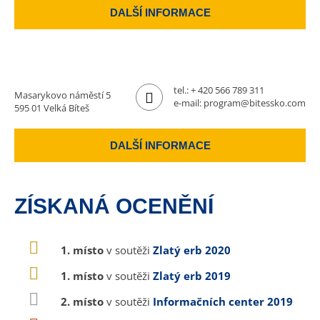
DALŠÍ INFORMACE
tel.:
+ 420 566 789 311
Masarykovo náměstí 5
e-mail:
program@bitessko.com
595 01 Velká Bíteš
DALŠÍ INFORMACE
ZÍSKANÁ OCENĚNÍ
1. místo
v soutěži
Zlatý erb 2020
1. místo
v soutěži
Zlatý erb 2019
2. místo
v soutěži
Informačních center 2019