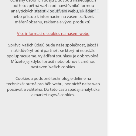
ochrany osobních údajů z důvodu následujících
nutná pro provozování webu
potřeb: zpětná vazba od návštěvníků formou
udržení kontextu stránek (session):
Vložit rezervaci na tento den
analytických statistik používání webu, ukládání
případná přihlášení, volby jazyka, apod.
nebo přístup k informacím na vašem zařízení,
měření obsahu, reklama a vývoj produktů.
Volitelná cookies
analytická pro anonymizované
Více informací o cookies na našem webu
vyhodnocení návštěvnosti
marketingová cookies (Google)
Správci vašich údajů bude naše společnost, jakož i
naši důvěryhodní partneři, se kterými neustále
Více informací o cookies na našem webu
spolupracujeme. Vyjádření souhlasu je dobrovolné.
Můžete jej kdykoli zrušit nebo obnovit změnou
nastavení vašich cookies.
PŘIJMOUT VŠECHNY COOKIES
Cookies a podobné technologie dělíme na
technická: nutná pro běh webu, bez nichž nelze web
používat a volitelná. Do této části spadají analytická
ODMÍTNOUT VŠE
a marketingová cookies.