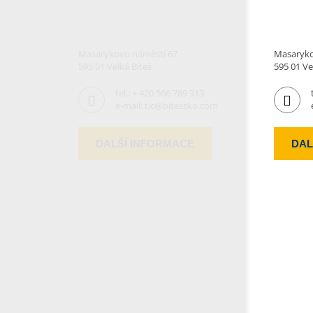
Masarykovo náměstí 67
Masaryko
595 01 Velká Bíteš
595 01 Ve
tel.:
+ 420 566 789 313
e-mail:
tic@bitessko.com
DALŠÍ INFORMACE
DAL