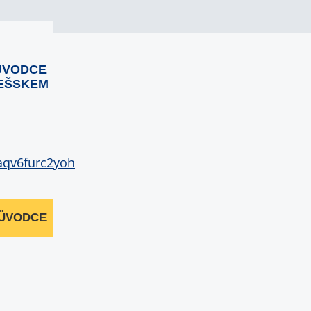
ŮVODCE
EŠSKEM
RŮVODCE