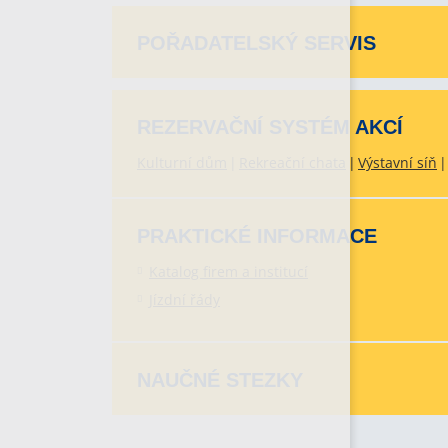
POŘADATELSKÝ SERVIS
REZERVAČNÍ SYSTÉM AKCÍ
Kulturní dům
Rekreační chata
Výstavní síň
PRAKTICKÉ INFORMACE
Katalog firem a institucí
Jízdní řády
NAUČNÉ STEZKY