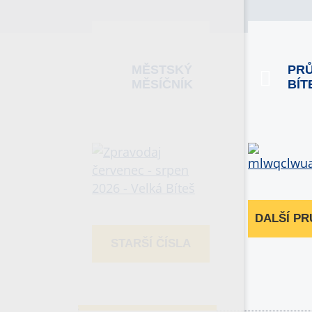
MĚSTSKÝ
PR
MĚSÍČNÍK
BÍT
DALŠÍ P
STARŠÍ ČÍSLA