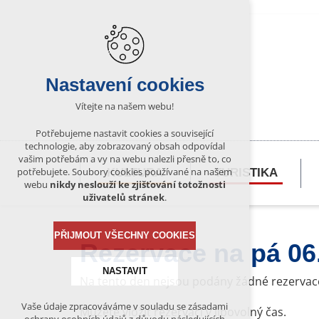
Nastavení cookies
Vítejte na našem webu!
Potřebujeme nastavit cookies a související
technologie, aby zobrazovaný obsah odpovídal
vašim potřebám a vy na webu nalezli přesně to, co
potřebujete. Soubory cookies používané na našem
KULTURA
TURISTIKA
webu
nikdy neslouží ke zjišťování totožnosti
uživatelů stránek
.
PŘIJMOUT VŠECHNY COOKIES
Rezervace na pá 06
NASTAVIT
Na tento den nejsou podány žádné rezervac
Vaše údaje zpracováváme v souladu se zásadami
Můžete vložit rezervaci v libovolný čas.
Technická cookies