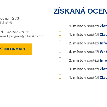
ZÍSKANÁ OCEN
vo náměstí 5
lká Bíteš
1. místo
v soutěži
Zla
tel.:
+ 420 566 789 311
1. místo
v soutěži
Zla
e-mail:
program@bitessko.com
2. místo
v soutěži
Inf
ŠÍ INFORMACE
4. místo
v soutěži
Web
2. místo
v soutěži
Inf
3. místo
v soutěži
Zla
1. místo
v soutěži
Zla