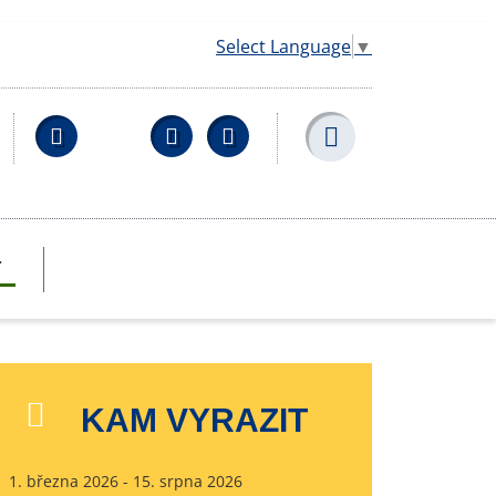
Select Language
▼
Facebook
YouTube
Wikipedia
T
KAM VYRAZIT
1. března 2026 - 15. srpna 2026