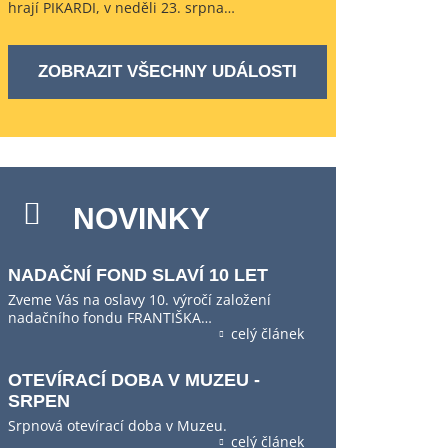
hrají PIKARDI, v neděli 23. srpna…
ZOBRAZIT VŠECHNY UDÁLOSTI
NOVINKY
NADAČNÍ FOND SLAVÍ 10 LET
Zveme Vás na oslavy 10. výročí založení
nadačního fondu FRANTIŠKA…
celý článek
OTEVÍRACÍ DOBA V MUZEU -
SRPEN
Srpnová otevírací doba v Muzeu.
celý článek