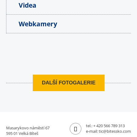
Videa
Webkamery
DALŠÍ FOTOGALERIE
tel.:
+ 420 566 789 313
Masarykovo náměstí 67
e-mail:
tic@bitessko.com
595 01 Velká Bíteš