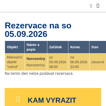
Rezervace na so
05.09.2026
Název a
Objekt
Začátek
Konec
Stav
popis
Rekreační
so
ne
Narozeniny
objekt
05.09.2026
06.09.2026
závazná
Narozeniny
"Letná"
08:00
22:00
Na tento den nelze podávat rezervace.
KAM VYRAZIT