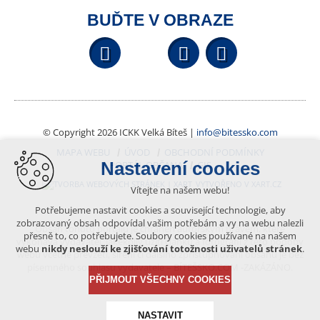
BUĎTE V OBRAZE
Facebook
YouTube
Wikipedi
© Copyright 2026 ICKK Velká Bíteš |
info@bitessko.com
MAPA WEBU
ÚVOD
OBCHODNÍ PODMÍNKY
Nastavení cookies
PORTÁL OBČANA
GIS
VYTVOŘENO V XART.CZ
Vítejte na našem webu!
Potřebujeme nastavit cookies a související technologie, aby
zobrazovaný obsah odpovídal vašim potřebám a vy na webu nalezli
Obsah tohoto portálu je chráněn autorským právem, které
přesně to, co potřebujete. Soubory cookies používané na našem
vykonává vydavatel. Jakékoliv užití článků a fotografií z této podoby
webu
nikdy neslouží ke zjišťování totožnosti uživatelů stránek
.
webu včetně převzetí, šíření či dalšího zpřístupňování obsahu je bez
písemného souhlasu vydavatele – BÍTEŠSKO.COM -ZAKÁZÁNO.
PŘIJMOUT VŠECHNY COOKIES
NASTAVIT