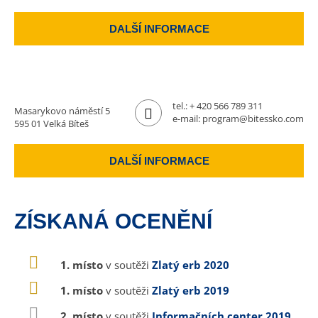
DALŠÍ INFORMACE
tel.:
+ 420 566 789 311
Masarykovo náměstí 5
e-mail:
program@bitessko.com
595 01 Velká Bíteš
DALŠÍ INFORMACE
ZÍSKANÁ OCENĚNÍ
1. místo
v soutěži
Zlatý erb 2020
1. místo
v soutěži
Zlatý erb 2019
2. místo
v soutěži
Informačních center 2019