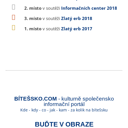
2. místo
v soutěži
Informačních center 2018
3. místo
v soutěži
Zlatý erb 2018
1. místo
v soutěži
Zlatý erb 2017
BÍTEŠSKO.COM
- kulturně společensko
informační portál
Kde - kdy - co - jak - kam - za kolik na bítešsku
BUĎTE V OBRAZE