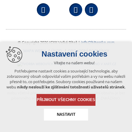
Facebook
YouTube
Wikipedi
© Copyright 2026 ICKK Velká Bíteš |
info@bitessko.com
MAPA WEBU
ÚVOD
OBCHODNÍ PODMÍNKY
Nastavení cookies
PORTÁL OBČANA
GIS
Vítejte na našem webu!
VYTVOŘENO V XART.CZ
Potřebujeme nastavit cookies a související technologie, aby
zobrazovaný obsah odpovídal vašim potřebám a vy na webu nalezli
přesně to, co potřebujete. Soubory cookies používané na našem
Obsah tohoto portálu je chráněn autorským právem, které
webu
nikdy neslouží ke zjišťování totožnosti uživatelů stránek
.
vykonává vydavatel. Jakékoliv užití článků a fotografií z této podoby
webu včetně převzetí, šíření či dalšího zpřístupňování obsahu je bez
písemného souhlasu vydavatele – BÍTEŠSKO.COM -ZAKÁZÁNO.
PŘIJMOUT VŠECHNY COOKIES
NASTAVIT