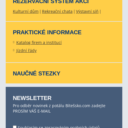
REZERVAČNÍ SYSTÉM AKCÍ
Kulturní dům
Rekreační chata
Výstavní síň
PRAKTICKÉ INFORMACE
Katalog firem a institucí
Jízdní řády
NAUČNÉ STEZKY
NEWSLETTER
Pro odběr novinek z potálu Bítešsko.com zadejte
PROSÍM VÁŠ E-MAIL
Souhlasím se
zpracováním osobních údajů
.