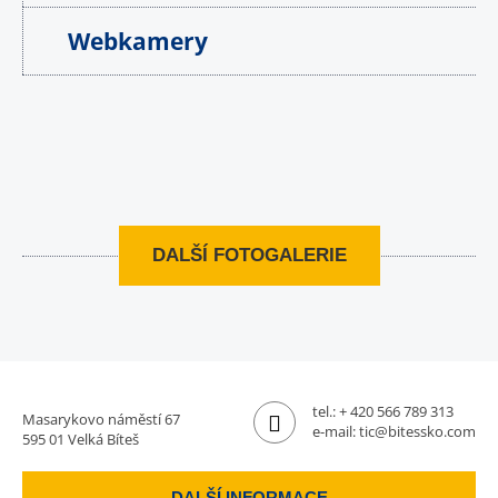
Webkamery
DALŠÍ FOTOGALERIE
tel.:
+ 420 566 789 313
Masarykovo náměstí 67
e-mail:
tic@bitessko.com
595 01 Velká Bíteš
DALŠÍ INFORMACE