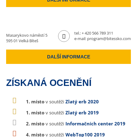
tel.:
+ 420 566 789 311
Masarykovo náměstí 5
e-mail:
program@bitessko.com
595 01 Velká Bíteš
DALŠÍ INFORMACE
ZÍSKANÁ OCENĚNÍ
1. místo
v soutěži
Zlatý erb 2020
1. místo
v soutěži
Zlatý erb 2019
2. místo
v soutěži
Informačních center 2019
4. místo
v soutěži
WebTop100 2019