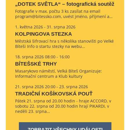
„DOTEK SVĚTLA“ – fotografická soutěž
Fotografie v max. počtu 3 ks zasílat na email
program@bitessko.com, uvést jméno, příjmení a…
1. května 2026 - 31. srpna 2026
KOLPINGOVA STEZKA
Městská šifrovací hra s několika stanovišti po Velké
Bíteši Info o startu stezky na webu…
18. srpna 2026 08:00 - 16:00
BÍTEŠSKÉ TRHY
Masarykovo náměstí, Velká Bíteš Organizuje:
Informační centrum a Klub kultury
21. srpna 2026 20:00 - 23. srpna 2026
TRADIČNÍ KOŠÍKOVSKÁ POUŤ
Pátek 21. srpna od 20.00 hodin - hraje ACCORD, v
sobotu 22. srpna od 20.00 hodin hrají PIKARDI, v
neděli 23. srpna…
ZOBRAZIT VŠECHNY UDÁLOSTI