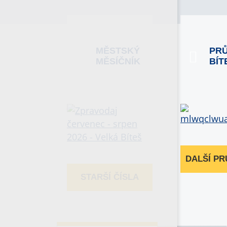
MĚSTSKÝ
PR
MĚSÍČNÍK
BÍT
DALŠÍ P
STARŠÍ ČÍSLA