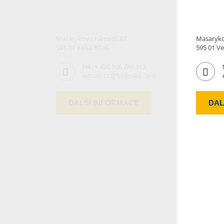
Masarykovo náměstí 67
Masaryko
595 01 Velká Bíteš
595 01 Ve
tel.:
+ 420 566 789 313
e-mail:
tic@bitessko.com
DALŠÍ INFORMACE
DAL