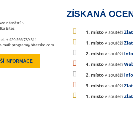
ZÍSKANÁ OCEN
vo náměstí 5
lká Bíteš
1. místo
v soutěži
Zla
tel.:
+ 420 566 789 311
1. místo
v soutěži
Zla
e-mail:
program@bitessko.com
2. místo
v soutěži
Inf
ŠÍ INFORMACE
4. místo
v soutěži
Web
2. místo
v soutěži
Inf
3. místo
v soutěži
Zla
1. místo
v soutěži
Zla