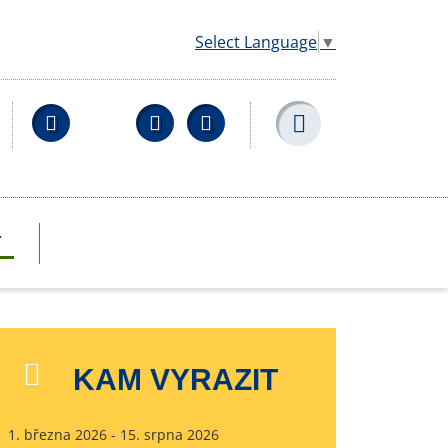
Select Language
▼
Facebook
YouTube
Wikipedia
T
KAM VYRAZIT
1. března 2026 - 15. srpna 2026