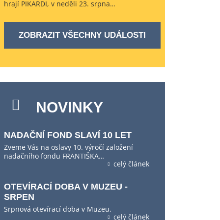
hrají PIKARDI, v neděli 23. srpna…
ZOBRAZIT VŠECHNY UDÁLOSTI
NOVINKY
NADAČNÍ FOND SLAVÍ 10 LET
Zveme Vás na oslavy 10. výročí založení
nadačního fondu FRANTIŠKA…
celý článek
OTEVÍRACÍ DOBA V MUZEU -
SRPEN
Srpnová otevírací doba v Muzeu.
celý článek