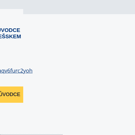
ŮVODCE
EŠSKEM
RŮVODCE