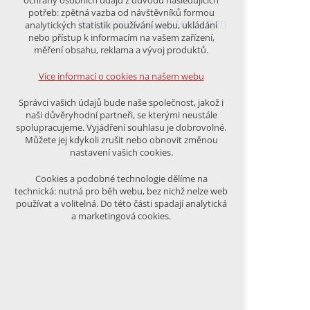
ochrany osobních údajů z důvodu následujících
nutná pro provozování webu
potřeb: zpětná vazba od návštěvníků formou
udržení kontextu stránek (session):
Vložit rezervaci na tento den
analytických statistik používání webu, ukládání
případná přihlášení, volby jazyka, apod.
nebo přístup k informacím na vašem zařízení,
měření obsahu, reklama a vývoj produktů.
Volitelná cookies
analytická pro anonymizované
Více informací o cookies na našem webu
vyhodnocení návštěvnosti
marketingová cookies (Google)
Správci vašich údajů bude naše společnost, jakož i
naši důvěryhodní partneři, se kterými neustále
Více informací o cookies na našem webu
spolupracujeme. Vyjádření souhlasu je dobrovolné.
Můžete jej kdykoli zrušit nebo obnovit změnou
nastavení vašich cookies.
PŘIJMOUT VŠECHNY COOKIES
Cookies a podobné technologie dělíme na
technická: nutná pro běh webu, bez nichž nelze web
používat a volitelná. Do této části spadají analytická
ODMÍTNOUT VŠE
a marketingová cookies.