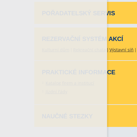
POŘADATELSKÝ SERVIS
REZERVAČNÍ SYSTÉM AKCÍ
Kulturní dům
Rekreační chata
Výstavní síň
PRAKTICKÉ INFORMACE
Katalog firem a institucí
Jízdní řády
NAUČNÉ STEZKY