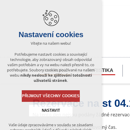
Nastavení cookies
Vítejte na našem webu!
Potřebujeme nastavit cookies a související
technologie, aby zobrazovaný obsah odpovídal
vašim potřebám a vy na webu nalezli přesně to, co
potřebujete. Soubory cookies používané na našem
KULTURA
TURISTIKA
webu
nikdy neslouží ke zjišťování totožnosti
uživatelů stránek
.
PŘIJMOUT VŠECHNY COOKIES
Rezervace na st 04
NASTAVIT
Na tento den nejsou podány žádné rezervac
Vaše údaje zpracováváme v souladu se zásadami
Můžete vložit rezervaci v libovolný čas.
Technická cookies