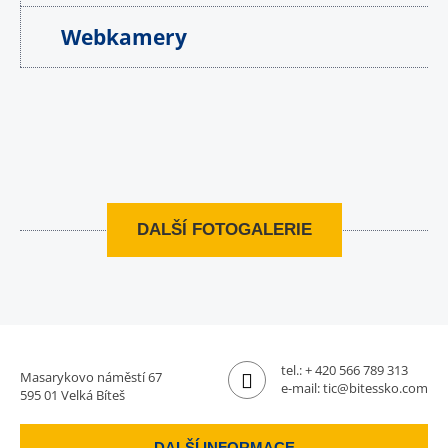
Webkamery
DALŠÍ FOTOGALERIE
tel.:
+ 420 566 789 313
Masarykovo náměstí 67
e-mail:
tic@bitessko.com
595 01 Velká Bíteš
DALŠÍ INFORMACE