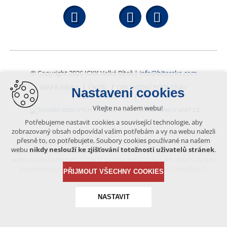
Facebook
YouTube
Wikipedi
© Copyright 2026 ICKK Velká Bíteš |
info@bitessko.com
MAPA WEBU
ÚVOD
OBCHODNÍ PODMÍNKY
Nastavení cookies
PORTÁL OBČANA
GIS
Vítejte na našem webu!
VYTVOŘENO V XART.CZ
Potřebujeme nastavit cookies a související technologie, aby
zobrazovaný obsah odpovídal vašim potřebám a vy na webu nalezli
přesně to, co potřebujete. Soubory cookies používané na našem
Obsah tohoto portálu je chráněn autorským právem, které
webu
nikdy neslouží ke zjišťování totožnosti uživatelů stránek
.
vykonává vydavatel. Jakékoliv užití článků a fotografií z této podoby
webu včetně převzetí, šíření či dalšího zpřístupňování obsahu je bez
písemného souhlasu vydavatele – BÍTEŠSKO.COM -ZAKÁZÁNO.
PŘIJMOUT VŠECHNY COOKIES
NASTAVIT