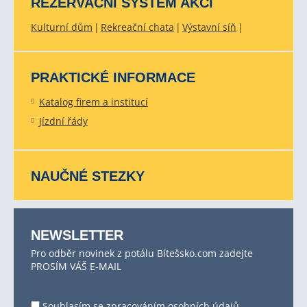
REZERVAČNÍ SYSTÉM AKCÍ
Kulturní dům
Rekreační chata
Výstavní síň
PRAKTICKÉ INFORMACE
Katalog firem a institucí
Jízdní řády
NAUČNÉ STEZKY
NEWSLETTER
Pro odběr novinek z potálu Bítešsko.com zadejte
PROSÍM VÁŠ E-MAIL
Souhlasím se
zpracováním osobních údajů
.