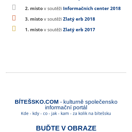
2. místo
v soutěži
Informačních center 2018
3. místo
v soutěži
Zlatý erb 2018
1. místo
v soutěži
Zlatý erb 2017
BÍTEŠSKO.COM
- kulturně společensko
informační portál
Kde - kdy - co - jak - kam - za kolik na bítešsku
BUĎTE V OBRAZE