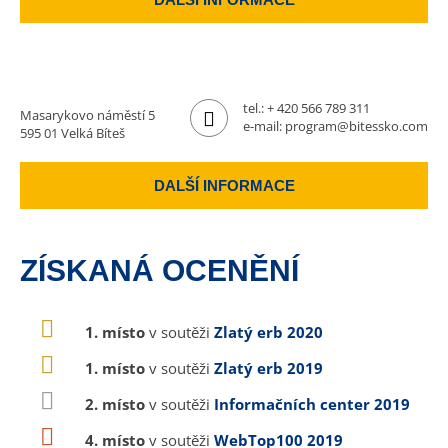
tel.:
+ 420 566 789 311
Masarykovo náměstí 5
e-mail:
program@bitessko.com
595 01 Velká Bíteš
DALŠÍ INFORMACE
ZÍSKANÁ OCENĚNÍ
1. místo
v soutěži
Zlatý erb 2020
1. místo
v soutěži
Zlatý erb 2019
2. místo
v soutěži
Informačních center 2019
4. místo
v soutěži
WebTop100 2019