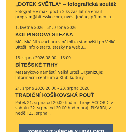
„DOTEK SVĚTLA“ – fotografická soutěž
Fotografie v max. počtu 3 ks zasílat na email
program@bitessko.com, uvést jméno, příjmení a…
1. května 2026 - 31. srpna 2026
KOLPINGOVA STEZKA
Městská šifrovací hra s několika stanovišti po Velké
Bíteši Info o startu stezky na webu…
18. srpna 2026 08:00 - 16:00
BÍTEŠSKÉ TRHY
Masarykovo náměstí, Velká Bíteš Organizuje:
Informační centrum a Klub kultury
21. srpna 2026 20:00 - 23. srpna 2026
TRADIČNÍ KOŠÍKOVSKÁ POUŤ
Pátek 21. srpna od 20.00 hodin - hraje ACCORD, v
sobotu 22. srpna od 20.00 hodin hrají PIKARDI, v
neděli 23. srpna…
ZOBRAZIT VŠECHNY UDÁLOSTI