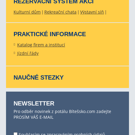
REZERVAČNÍ SYSTÉM AKCÍ
Kulturní dům
Rekreační chata
Výstavní síň
PRAKTICKÉ INFORMACE
Katalog firem a institucí
Jízdní řády
NAUČNÉ STEZKY
NEWSLETTER
Pro odběr novinek z potálu Bítešsko.com zadejte
PROSÍM VÁŠ E-MAIL
Souhlasím se
zpracováním osobních údajů
.