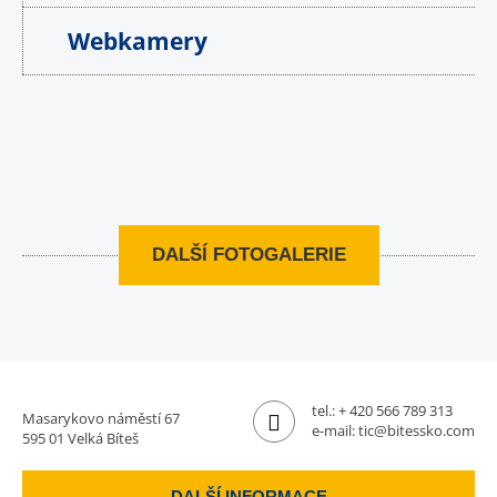
Webkamery
DALŠÍ FOTOGALERIE
tel.:
+ 420 566 789 313
Masarykovo náměstí 67
e-mail:
tic@bitessko.com
595 01 Velká Bíteš
DALŠÍ INFORMACE