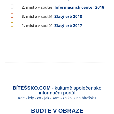
2. místo
v soutěži
Informačních center 2018
3. místo
v soutěži
Zlatý erb 2018
1. místo
v soutěži
Zlatý erb 2017
BÍTEŠSKO.COM
- kulturně společensko
informační portál
Kde - kdy - co - jak - kam - za kolik na bítešsku
BUĎTE V OBRAZE