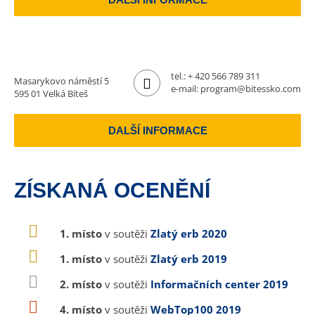
tel.:
+ 420 566 789 311
Masarykovo náměstí 5
e-mail:
program@bitessko.com
595 01 Velká Bíteš
DALŠÍ INFORMACE
ZÍSKANÁ OCENĚNÍ
1. místo
v soutěži
Zlatý erb 2020
1. místo
v soutěži
Zlatý erb 2019
2. místo
v soutěži
Informačních center 2019
4. místo
v soutěži
WebTop100 2019