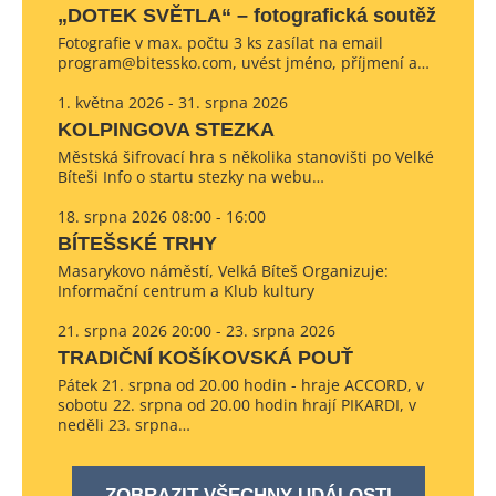
„DOTEK SVĚTLA“ – fotografická soutěž
Fotografie v max. počtu 3 ks zasílat na email
program@bitessko.com, uvést jméno, příjmení a…
1. května 2026 - 31. srpna 2026
KOLPINGOVA STEZKA
Městská šifrovací hra s několika stanovišti po Velké
Bíteši Info o startu stezky na webu…
18. srpna 2026 08:00 - 16:00
BÍTEŠSKÉ TRHY
Masarykovo náměstí, Velká Bíteš Organizuje:
Informační centrum a Klub kultury
21. srpna 2026 20:00 - 23. srpna 2026
TRADIČNÍ KOŠÍKOVSKÁ POUŤ
Pátek 21. srpna od 20.00 hodin - hraje ACCORD, v
sobotu 22. srpna od 20.00 hodin hrají PIKARDI, v
neděli 23. srpna…
ZOBRAZIT VŠECHNY UDÁLOSTI