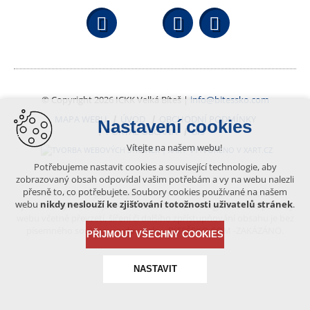
Facebook
YouTube
Wikipedi
© Copyright 2026 ICKK Velká Bíteš |
info@bitessko.com
MAPA WEBU
ÚVOD
OBCHODNÍ PODMÍNKY
Nastavení cookies
PORTÁL OBČANA
GIS
Vítejte na našem webu!
VYTVOŘENO V XART.CZ
Potřebujeme nastavit cookies a související technologie, aby
zobrazovaný obsah odpovídal vašim potřebám a vy na webu nalezli
přesně to, co potřebujete. Soubory cookies používané na našem
Obsah tohoto portálu je chráněn autorským právem, které
webu
nikdy neslouží ke zjišťování totožnosti uživatelů stránek
.
vykonává vydavatel. Jakékoliv užití článků a fotografií z této podoby
webu včetně převzetí, šíření či dalšího zpřístupňování obsahu je bez
písemného souhlasu vydavatele – BÍTEŠSKO.COM -ZAKÁZÁNO.
PŘIJMOUT VŠECHNY COOKIES
NASTAVIT