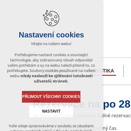
Nastavení cookies
Vítejte na našem webu!
Potřebujeme nastavit cookies a související
technologie, aby zobrazovaný obsah odpovídal
vašim potřebám a vy na webu nalezli přesně to, co
potřebujete. Soubory cookies používané na našem
KULTURA
TURISTIKA
webu
nikdy neslouží ke zjišťování totožnosti
uživatelů stránek
.
PŘIJMOUT VŠECHNY COOKIES
Rezervace na po 28
NASTAVIT
Na tento den nejsou podány žádné rezervac
Vaše údaje zpracováváme v souladu se zásadami
Můžete vložit rezervaci v libovolný čas.
Technická cookies