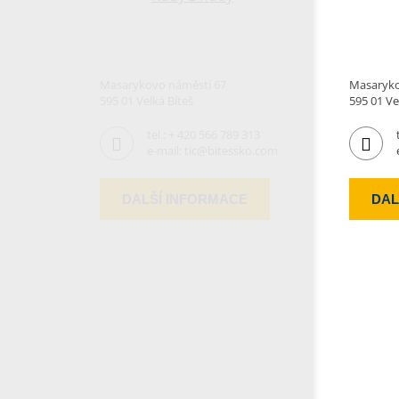
Masarykovo náměstí 67
Masaryko
595 01 Velká Bíteš
595 01 Ve
tel.:
+ 420 566 789 313
e-mail:
tic@bitessko.com
DALŠÍ INFORMACE
DAL