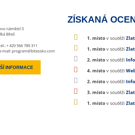
ZÍSKANÁ OCEN
vo náměstí 5
lká Bíteš
1. místo
v soutěži
Zla
tel.:
+ 420 566 789 311
1. místo
v soutěži
Zla
e-mail:
program@bitessko.com
2. místo
v soutěži
Inf
ŠÍ INFORMACE
4. místo
v soutěži
Web
2. místo
v soutěži
Inf
3. místo
v soutěži
Zla
1. místo
v soutěži
Zla