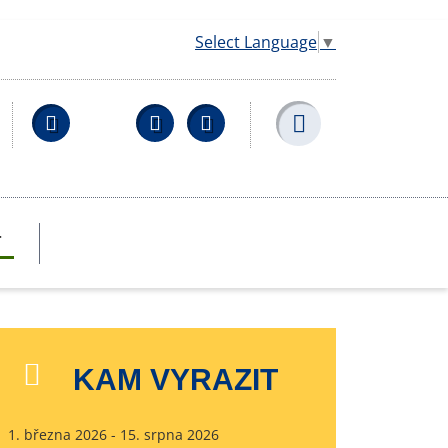
Select Language
▼
Facebook
YouTube
Wikipedia
T
KAM VYRAZIT
1. března 2026 - 15. srpna 2026