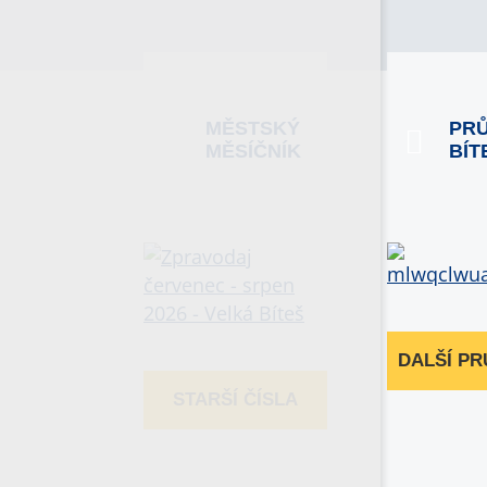
MĚSTSKÝ
PR
MĚSÍČNÍK
BÍT
DALŠÍ P
STARŠÍ ČÍSLA