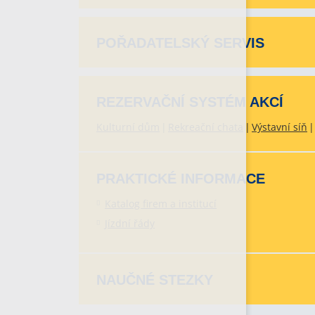
POŘADATELSKÝ SERVIS
REZERVAČNÍ SYSTÉM AKCÍ
Kulturní dům
Rekreační chata
Výstavní síň
PRAKTICKÉ INFORMACE
Katalog firem a institucí
Jízdní řády
NAUČNÉ STEZKY