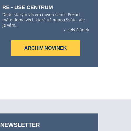
RE - USE CENTRUM
Dejte starým věcem novou šanci! Pokud
máte doma věci, které už nepoužíváte, ale
je vám…
celý článek
ARCHIV NOVINEK
NEWSLETTER