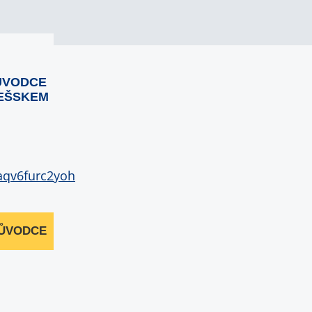
ŮVODCE
EŠSKEM
RŮVODCE