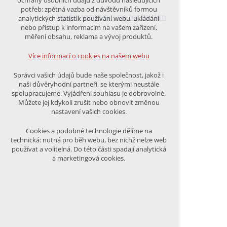
ochrany osobních údajů z důvodu následujících
nutná pro provozování webu
potřeb: zpětná vazba od návštěvníků formou
udržení kontextu stránek (session):
Vložit rezervaci na tento den
analytických statistik používání webu, ukládání
případná přihlášení, volby jazyka, apod.
nebo přístup k informacím na vašem zařízení,
měření obsahu, reklama a vývoj produktů.
Volitelná cookies
analytická pro anonymizované
Více informací o cookies na našem webu
vyhodnocení návštěvnosti
marketingová cookies (Google)
Správci vašich údajů bude naše společnost, jakož i
naši důvěryhodní partneři, se kterými neustále
Více informací o cookies na našem webu
spolupracujeme. Vyjádření souhlasu je dobrovolné.
Můžete jej kdykoli zrušit nebo obnovit změnou
nastavení vašich cookies.
PŘIJMOUT VŠECHNY COOKIES
Cookies a podobné technologie dělíme na
technická: nutná pro běh webu, bez nichž nelze web
používat a volitelná. Do této části spadají analytická
ODMÍTNOUT VŠE
a marketingová cookies.