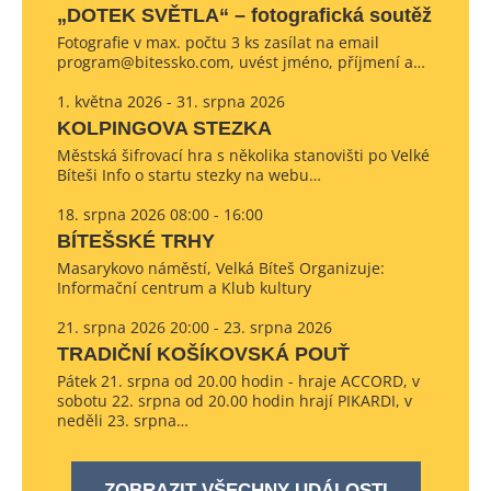
„DOTEK SVĚTLA“ – fotografická soutěž
Fotografie v max. počtu 3 ks zasílat na email
program@bitessko.com, uvést jméno, příjmení a…
1. května 2026 - 31. srpna 2026
KOLPINGOVA STEZKA
Městská šifrovací hra s několika stanovišti po Velké
Bíteši Info o startu stezky na webu…
18. srpna 2026 08:00 - 16:00
BÍTEŠSKÉ TRHY
Masarykovo náměstí, Velká Bíteš Organizuje:
Informační centrum a Klub kultury
21. srpna 2026 20:00 - 23. srpna 2026
TRADIČNÍ KOŠÍKOVSKÁ POUŤ
Pátek 21. srpna od 20.00 hodin - hraje ACCORD, v
sobotu 22. srpna od 20.00 hodin hrají PIKARDI, v
neděli 23. srpna…
ZOBRAZIT VŠECHNY UDÁLOSTI