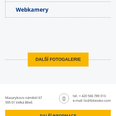
Webkamery
DALŠÍ FOTOGALERIE
tel.:
+ 420 566 789 313
Masarykovo náměstí 67
e-mail:
tic@bitessko.com
595 01 Velká Bíteš
DALŠÍ INFORMACE