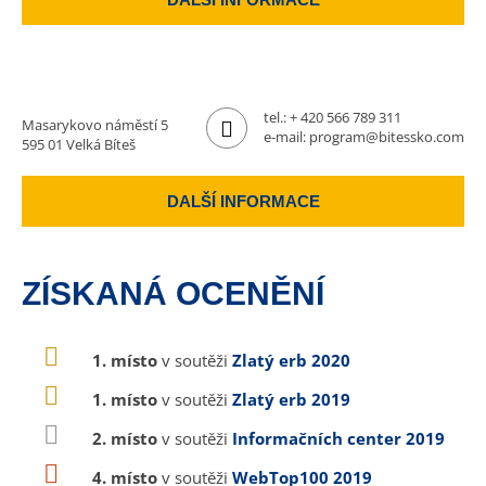
tel.:
+ 420 566 789 311
Masarykovo náměstí 5
e-mail:
program@bitessko.com
595 01 Velká Bíteš
DALŠÍ INFORMACE
ZÍSKANÁ OCENĚNÍ
1. místo
v soutěži
Zlatý erb 2020
1. místo
v soutěži
Zlatý erb 2019
2. místo
v soutěži
Informačních center 2019
4. místo
v soutěži
WebTop100 2019