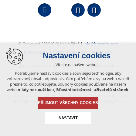
Facebook
YouTube
Wikipedi
© Copyright 2026 ICKK Velká Bíteš |
info@bitessko.com
MAPA WEBU
ÚVOD
OBCHODNÍ PODMÍNKY
Nastavení cookies
PORTÁL OBČANA
GIS
Vítejte na našem webu!
VYTVOŘENO V XART.CZ
Potřebujeme nastavit cookies a související technologie, aby
zobrazovaný obsah odpovídal vašim potřebám a vy na webu nalezli
přesně to, co potřebujete. Soubory cookies používané na našem
Obsah tohoto portálu je chráněn autorským právem, které
webu
nikdy neslouží ke zjišťování totožnosti uživatelů stránek
.
vykonává vydavatel. Jakékoliv užití článků a fotografií z této podoby
webu včetně převzetí, šíření či dalšího zpřístupňování obsahu je bez
písemného souhlasu vydavatele – BÍTEŠSKO.COM -ZAKÁZÁNO.
PŘIJMOUT VŠECHNY COOKIES
NASTAVIT