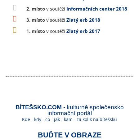
2. místo
v soutěži
Informačních center 2018
3. místo
v soutěži
Zlatý erb 2018
1. místo
v soutěži
Zlatý erb 2017
BÍTEŠSKO.COM
- kulturně společensko
informační portál
Kde - kdy - co - jak - kam - za kolik na bítešsku
BUĎTE V OBRAZE