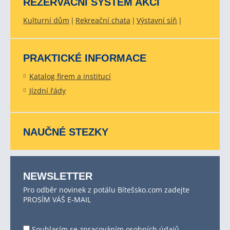
REZERVAČNÍ SYSTÉM AKCÍ
Kulturní dům
Rekreační chata
Výstavní síň
PRAKTICKÉ INFORMACE
Katalog firem a institucí
Jízdní řády
NAUČNÉ STEZKY
NEWSLETTER
Pro odběr novinek z potálu Bítešsko.com zadejte
PROSÍM VÁŠ E-MAIL
Souhlasím se
zpracováním osobních údajů
.