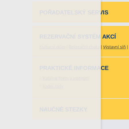
POŘADATELSKÝ SERVIS
REZERVAČNÍ SYSTÉM AKCÍ
Kulturní dům
Rekreační chata
Výstavní síň
PRAKTICKÉ INFORMACE
Katalog firem a institucí
Jízdní řády
NAUČNÉ STEZKY