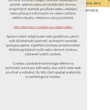
ochrany osobních údajů z důvodu následujících
nutná pro provozování webu
soukromá akce
potřeb: zpětná vazba od návštěvníků formou
udržení kontextu stránek (session):
analytických statistik používání webu, ukládání
Na tento den nelze podávat rezervace.
případná přihlášení, volby jazyka, apod.
nebo přístup k informacím na vašem zařízení,
měření obsahu, reklama a vývoj produktů.
Volitelná cookies
analytická pro anonymizované
Více informací o cookies na našem webu
vyhodnocení návštěvnosti
marketingová cookies (Google)
Správci vašich údajů bude naše společnost, jakož i
naši důvěryhodní partneři, se kterými neustále
Více informací o cookies na našem webu
spolupracujeme. Vyjádření souhlasu je dobrovolné.
Můžete jej kdykoli zrušit nebo obnovit změnou
nastavení vašich cookies.
PŘIJMOUT VŠECHNY COOKIES
Cookies a podobné technologie dělíme na
technická: nutná pro běh webu, bez nichž nelze web
používat a volitelná. Do této části spadají analytická
ODMÍTNOUT VŠE
a marketingová cookies.