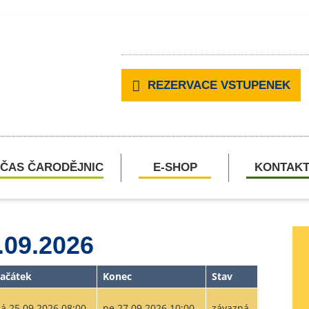
REZERVACE VSTUPENEK
ČAS ČARODĚJNIC
E-SHOP
KONTAK
.09.2026
ačátek
Konec
Stav
á 25.09.2026 08:00
ne 27.09.2026 10:00
závazná