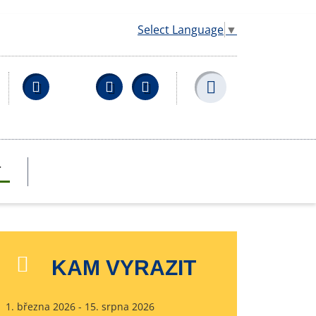
Select Language
▼
Facebook
YouTube
Wikipedia
T
KAM VYRAZIT
1. března 2026 - 15. srpna 2026