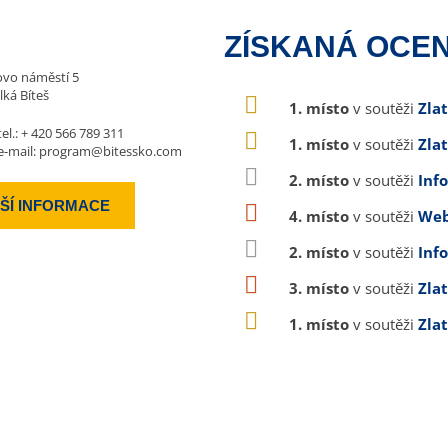
ZÍSKANÁ OCEN
vo náměstí 5
lká Bíteš
1. místo
v soutěži
Zla
tel.:
+ 420 566 789 311
1. místo
v soutěži
Zla
e-mail:
program@bitessko.com
2. místo
v soutěži
Inf
ŠÍ INFORMACE
4. místo
v soutěži
Web
2. místo
v soutěži
Inf
3. místo
v soutěži
Zla
1. místo
v soutěži
Zla