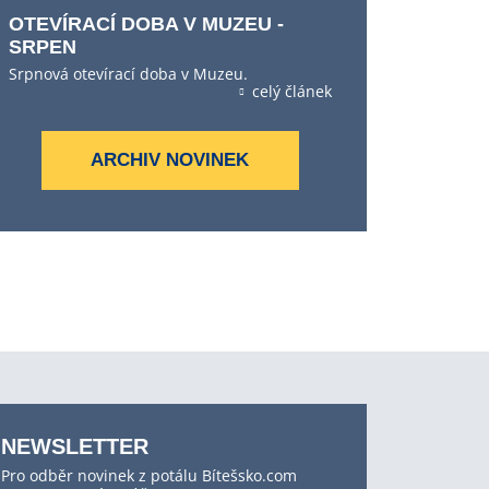
OTEVÍRACÍ DOBA V MUZEU -
SRPEN
Srpnová otevírací doba v Muzeu.
celý článek
ARCHIV NOVINEK
NEWSLETTER
Pro odběr novinek z potálu Bítešsko.com