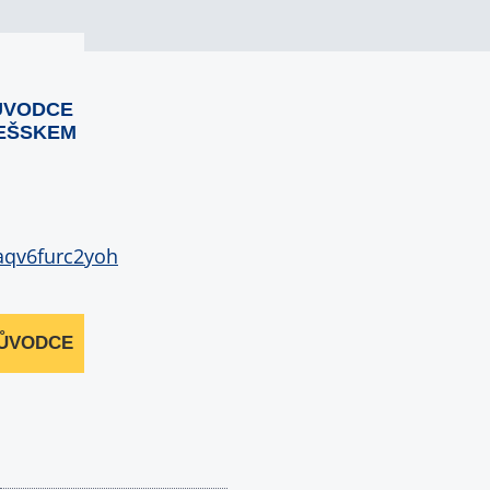
ŮVODCE
EŠSKEM
RŮVODCE