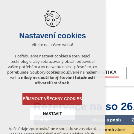
Nastavení cookies
Vítejte na našem webu!
Potřebujeme nastavit cookies a související
technologie, aby zobrazovaný obsah odpovídal
vašim potřebám a vy na webu nalezli přesně to, co
potřebujete. Soubory cookies používané na našem
KULTURA
TURISTIKA
webu
nikdy neslouží ke zjišťování totožnosti
uživatelů stránek
.
PŘIJMOUT VŠECHNY COOKIES
Rezervace na so 26
NASTAVIT
Objekt
Název a popis
Z
Vaše údaje zpracováváme v souladu se zásadami
soukromá akce
Technická cookies
Rekreační objekt "Letná"
p