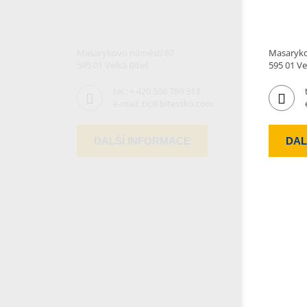
Masarykovo náměstí 67
Masaryko
595 01 Velká Bíteš
595 01 Ve
tel.:
+ 420 566 789 313
e-mail:
tic@bitessko.com
DALŠÍ INFORMACE
DAL