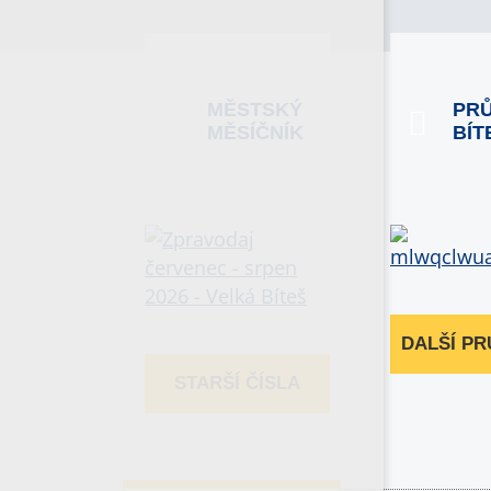
MĚSTSKÝ
PR
MĚSÍČNÍK
BÍT
DALŠÍ P
STARŠÍ ČÍSLA