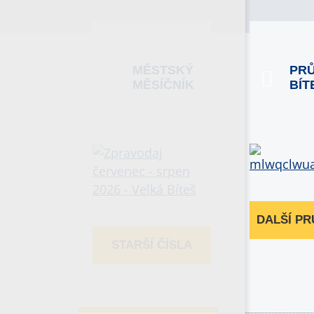
MĚSTSKÝ
PR
MĚSÍČNÍK
BÍT
DALŠÍ P
STARŠÍ ČÍSLA