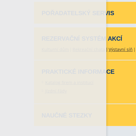
POŘADATELSKÝ SERVIS
REZERVAČNÍ SYSTÉM AKCÍ
Kulturní dům
Rekreační chata
Výstavní síň
PRAKTICKÉ INFORMACE
Katalog firem a institucí
Jízdní řády
NAUČNÉ STEZKY