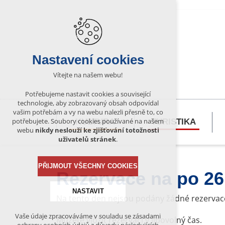
Nastavení cookies
Vítejte na našem webu!
Potřebujeme nastavit cookies a související
technologie, aby zobrazovaný obsah odpovídal
vašim potřebám a vy na webu nalezli přesně to, co
potřebujete. Soubory cookies používané na našem
KULTURA
TURISTIKA
webu
nikdy neslouží ke zjišťování totožnosti
uživatelů stránek
.
PŘIJMOUT VŠECHNY COOKIES
Rezervace na po 26
NASTAVIT
Na tento den nejsou podány žádné rezervac
Vaše údaje zpracováváme v souladu se zásadami
Můžete vložit rezervaci v libovolný čas.
Technická cookies