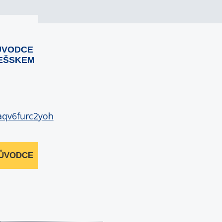
ŮVODCE
EŠSKEM
RŮVODCE