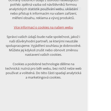
ochrany osobních údajů z důvodu následujících
nutná pro provozování webu
potřeb: zpětná vazba od návštěvníků formou
udržení kontextu stránek (session):
Vložit rezervaci na tento den
analytických statistik používání webu, ukládání
případná přihlášení, volby jazyka, apod.
nebo přístup k informacím na vašem zařízení,
měření obsahu, reklama a vývoj produktů.
Volitelná cookies
analytická pro anonymizované
Více informací o cookies na našem webu
vyhodnocení návštěvnosti
marketingová cookies (Google)
Správci vašich údajů bude naše společnost, jakož i
naši důvěryhodní partneři, se kterými neustále
Více informací o cookies na našem webu
spolupracujeme. Vyjádření souhlasu je dobrovolné.
Můžete jej kdykoli zrušit nebo obnovit změnou
nastavení vašich cookies.
PŘIJMOUT VŠECHNY COOKIES
Cookies a podobné technologie dělíme na
technická: nutná pro běh webu, bez nichž nelze web
používat a volitelná. Do této části spadají analytická
ODMÍTNOUT VŠE
a marketingová cookies.