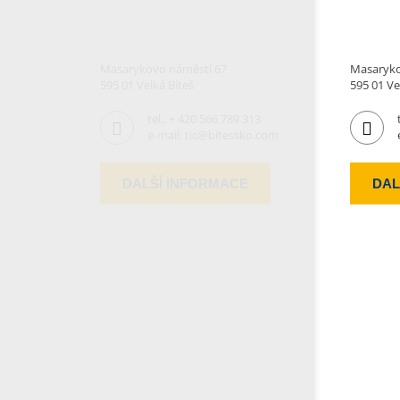
Masarykovo náměstí 67
Masaryko
595 01 Velká Bíteš
595 01 Ve
tel.:
+ 420 566 789 313
e-mail:
tic@bitessko.com
DALŠÍ INFORMACE
DAL