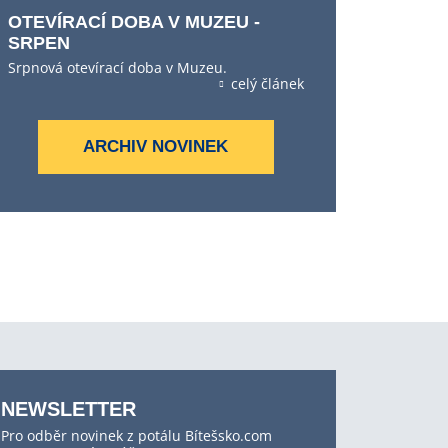
OTEVÍRACÍ DOBA V MUZEU -
SRPEN
Srpnová otevírací doba v Muzeu.
celý článek
ARCHIV NOVINEK
NEWSLETTER
Pro odběr novinek z potálu Bítešsko.com