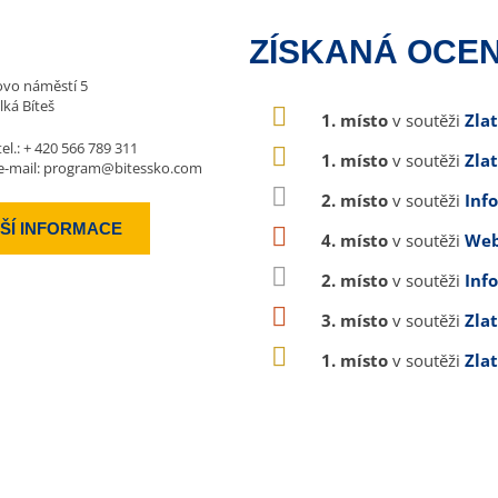
ZÍSKANÁ OCEN
vo náměstí 5
lká Bíteš
1. místo
v soutěži
Zla
tel.:
+ 420 566 789 311
1. místo
v soutěži
Zla
e-mail:
program@bitessko.com
2. místo
v soutěži
Inf
ŠÍ INFORMACE
4. místo
v soutěži
Web
2. místo
v soutěži
Inf
3. místo
v soutěži
Zla
1. místo
v soutěži
Zla