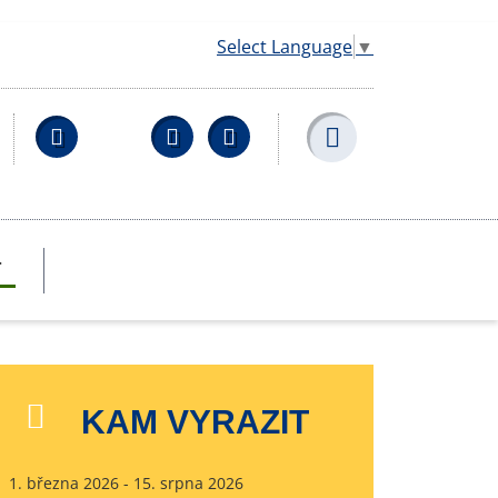
Select Language
▼
Facebook
YouTube
Wikipedia
T
KAM VYRAZIT
1. března 2026 - 15. srpna 2026