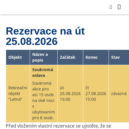
Rezervace na út
25.08.2026
Název a
Objekt
Začátek
Konec
Stav
popis
Soukromá
oslava
Soukromá
Rekreační
út
čt
akce pro
objekt
25.08.2026
27.08.2026
závazná
asi 15 osob
"Letná"
15:00
15:00
na dvě noci
s
ubytovanim
pro 8 osob.
Před vložením vlastní rezervace se ujistěte, že se