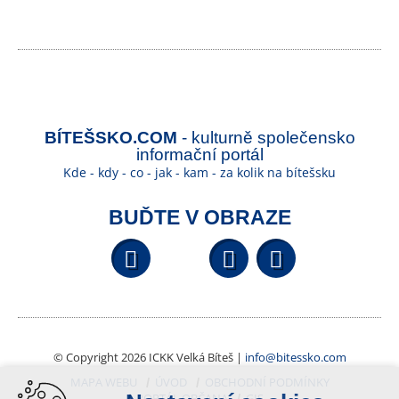
BÍTEŠSKO.COM
- kulturně společensko
informační portál
Kde - kdy - co - jak - kam - za kolik na bítešsku
BUĎTE V OBRAZE
Facebook
YouTube
Wikipedi
© Copyright 2026 ICKK Velká Bíteš |
info@bitessko.com
MAPA WEBU
ÚVOD
OBCHODNÍ PODMÍNKY
PORTÁL OBČANA
GIS