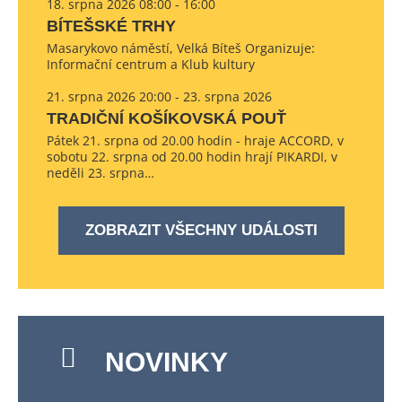
18. srpna 2026 08:00 - 16:00
BÍTEŠSKÉ TRHY
Masarykovo náměstí, Velká Bíteš Organizuje:
Informační centrum a Klub kultury
21. srpna 2026 20:00 - 23. srpna 2026
TRADIČNÍ KOŠÍKOVSKÁ POUŤ
Pátek 21. srpna od 20.00 hodin - hraje ACCORD, v
sobotu 22. srpna od 20.00 hodin hrají PIKARDI, v
neděli 23. srpna…
ZOBRAZIT VŠECHNY UDÁLOSTI
NOVINKY