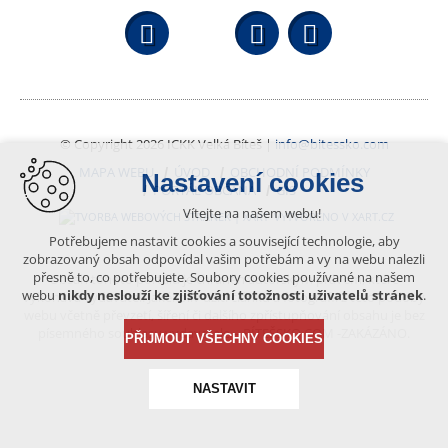
Facebook
YouTube
Wikipedi
© Copyright 2026 ICKK Velká Bíteš |
info@bitessko.com
MAPA WEBU
ÚVOD
OBCHODNÍ PODMÍNKY
Nastavení cookies
PORTÁL OBČANA
GIS
Vítejte na našem webu!
VYTVOŘENO V XART.CZ
Potřebujeme nastavit cookies a související technologie, aby
zobrazovaný obsah odpovídal vašim potřebám a vy na webu nalezli
přesně to, co potřebujete. Soubory cookies používané na našem
Obsah tohoto portálu je chráněn autorským právem, které
webu
nikdy neslouží ke zjišťování totožnosti uživatelů stránek
.
vykonává vydavatel. Jakékoliv užití článků a fotografií z této podoby
webu včetně převzetí, šíření či dalšího zpřístupňování obsahu je bez
písemného souhlasu vydavatele – BÍTEŠSKO.COM -ZAKÁZÁNO.
PŘIJMOUT VŠECHNY COOKIES
NASTAVIT