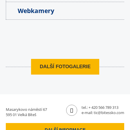
Webkamery
DALŠÍ FOTOGALERIE
tel.:
+ 420 566 789 313
Masarykovo náměstí 67
e-mail:
tic@bitessko.com
595 01 Velká Bíteš
DALŠÍ INFORMACE