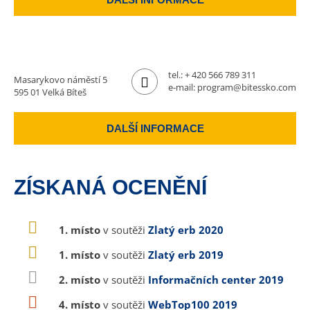
tel.:
+ 420 566 789 311
Masarykovo náměstí 5
e-mail:
program@bitessko.com
595 01 Velká Bíteš
DALŠÍ INFORMACE
ZÍSKANÁ OCENĚNÍ
1. místo
v soutěži
Zlatý erb 2020
1. místo
v soutěži
Zlatý erb 2019
2. místo
v soutěži
Informačních center 2019
4. místo
v soutěži
WebTop100 2019