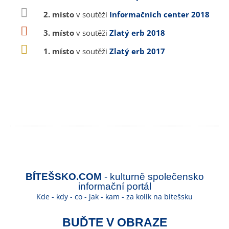
2. místo
v soutěži
Informačních center 2018
3. místo
v soutěži
Zlatý erb 2018
1. místo
v soutěži
Zlatý erb 2017
BÍTEŠSKO.COM
- kulturně společensko
informační portál
Kde - kdy - co - jak - kam - za kolik na bítešsku
BUĎTE V OBRAZE