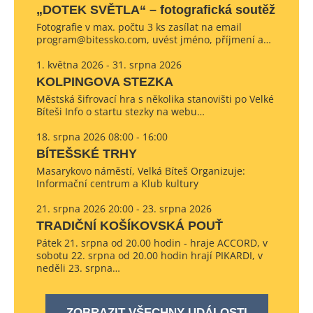
„DOTEK SVĚTLA“ – fotografická soutěž
Fotografie v max. počtu 3 ks zasílat na email
program@bitessko.com, uvést jméno, příjmení a…
1. května 2026 - 31. srpna 2026
KOLPINGOVA STEZKA
Městská šifrovací hra s několika stanovišti po Velké
Bíteši Info o startu stezky na webu…
18. srpna 2026 08:00 - 16:00
BÍTEŠSKÉ TRHY
Masarykovo náměstí, Velká Bíteš Organizuje:
Informační centrum a Klub kultury
21. srpna 2026 20:00 - 23. srpna 2026
TRADIČNÍ KOŠÍKOVSKÁ POUŤ
Pátek 21. srpna od 20.00 hodin - hraje ACCORD, v
sobotu 22. srpna od 20.00 hodin hrají PIKARDI, v
neděli 23. srpna…
ZOBRAZIT VŠECHNY UDÁLOSTI