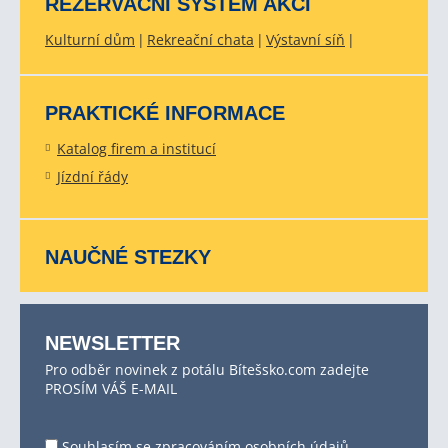
REZERVAČNÍ SYSTÉM AKCÍ
Kulturní dům
Rekreační chata
Výstavní síň
PRAKTICKÉ INFORMACE
Katalog firem a institucí
Jízdní řády
NAUČNÉ STEZKY
NEWSLETTER
Pro odběr novinek z potálu Bítešsko.com zadejte
PROSÍM VÁŠ E-MAIL
Souhlasím se
zpracováním osobních údajů
.