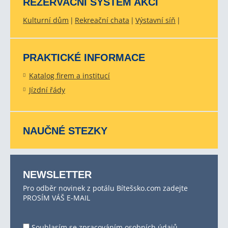
REZERVAČNÍ SYSTÉM AKCÍ
Kulturní dům
Rekreační chata
Výstavní síň
PRAKTICKÉ INFORMACE
Katalog firem a institucí
Jízdní řády
NAUČNÉ STEZKY
NEWSLETTER
Pro odběr novinek z potálu Bítešsko.com zadejte
PROSÍM VÁŠ E-MAIL
Souhlasím se
zpracováním osobních údajů
.