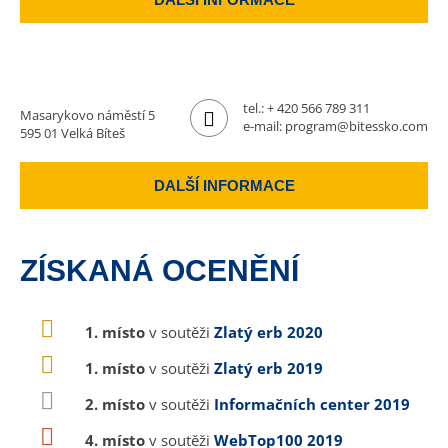
tel.:
+ 420 566 789 311
Masarykovo náměstí 5
e-mail:
program@bitessko.com
595 01 Velká Bíteš
DALŠÍ INFORMACE
ZÍSKANÁ OCENĚNÍ
1. místo
v soutěži
Zlatý erb 2020
1. místo
v soutěži
Zlatý erb 2019
2. místo
v soutěži
Informačních center 2019
4. místo
v soutěži
WebTop100 2019