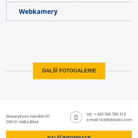
Webkamery
DALŠÍ FOTOGALERIE
tel.:
+ 420 566 789 313
Masarykovo náměstí 67
e-mail:
tic@bitessko.com
595 01 Velká Bíteš
DALŠÍ INFORMACE