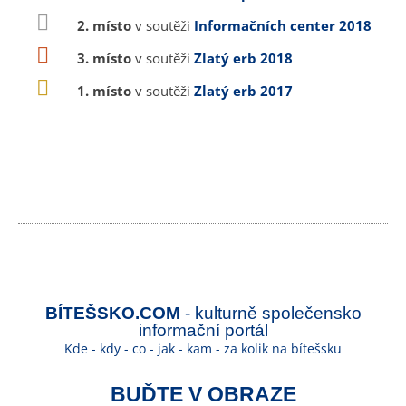
2. místo
v soutěži
Informačních center 2018
3. místo
v soutěži
Zlatý erb 2018
1. místo
v soutěži
Zlatý erb 2017
BÍTEŠSKO.COM
- kulturně společensko
informační portál
Kde - kdy - co - jak - kam - za kolik na bítešsku
BUĎTE V OBRAZE