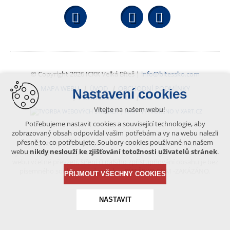
Facebook
YouTube
Wikipedi
© Copyright 2026 ICKK Velká Bíteš |
info@bitessko.com
MAPA WEBU
ÚVOD
OBCHODNÍ PODMÍNKY
Nastavení cookies
PORTÁL OBČANA
GIS
Vítejte na našem webu!
VYTVOŘENO V XART.CZ
Potřebujeme nastavit cookies a související technologie, aby
zobrazovaný obsah odpovídal vašim potřebám a vy na webu nalezli
přesně to, co potřebujete. Soubory cookies používané na našem
Obsah tohoto portálu je chráněn autorským právem, které
webu
nikdy neslouží ke zjišťování totožnosti uživatelů stránek
.
vykonává vydavatel. Jakékoliv užití článků a fotografií z této podoby
webu včetně převzetí, šíření či dalšího zpřístupňování obsahu je bez
písemného souhlasu vydavatele – BÍTEŠSKO.COM -ZAKÁZÁNO.
PŘIJMOUT VŠECHNY COOKIES
NASTAVIT