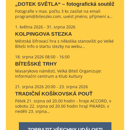
„DOTEK SVĚTLA“ – fotografická soutěž
Fotografie v max. počtu 3 ks zasílat na email
program@bitessko.com, uvést jméno, příjmení a…
1. května 2026 - 31. srpna 2026
KOLPINGOVA STEZKA
Městská šifrovací hra s několika stanovišti po Velké
Bíteši Info o startu stezky na webu…
18. srpna 2026 08:00 - 16:00
BÍTEŠSKÉ TRHY
Masarykovo náměstí, Velká Bíteš Organizuje:
Informační centrum a Klub kultury
21. srpna 2026 20:00 - 23. srpna 2026
TRADIČNÍ KOŠÍKOVSKÁ POUŤ
Pátek 21. srpna od 20.00 hodin - hraje ACCORD, v
sobotu 22. srpna od 20.00 hodin hrají PIKARDI, v
neděli 23. srpna…
ZOBRAZIT VŠECHNY UDÁLOSTI