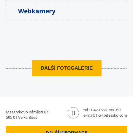
Webkamery
DALŠÍ FOTOGALERIE
tel.:
+ 420 566 789 313
Masarykovo náměstí 67
e-mail:
tic@bitessko.com
595 01 Velká Bíteš
DALŠÍ INFORMACE