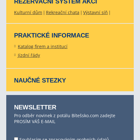
REZERVAČNÍ SYSTÉM AKCÍ
Kulturní dům
Rekreační chata
Výstavní síň
PRAKTICKÉ INFORMACE
Katalog firem a institucí
Jízdní řády
NAUČNÉ STEZKY
NEWSLETTER
Pro odběr novinek z potálu Bítešsko.com zadejte
PROSÍM VÁŠ E-MAIL
Souhlasím se
zpracováním osobních údajů
.