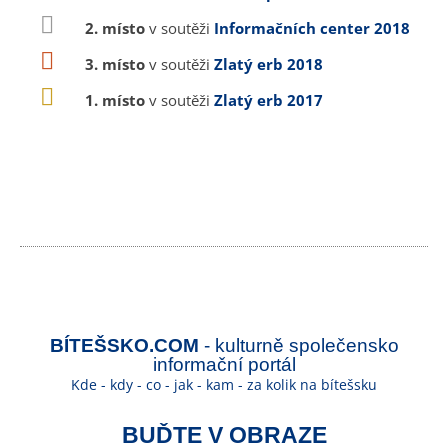
2. místo
v soutěži
Informačních center 2018
3. místo
v soutěži
Zlatý erb 2018
1. místo
v soutěži
Zlatý erb 2017
BÍTEŠSKO.COM
- kulturně společensko
informační portál
Kde - kdy - co - jak - kam - za kolik na bítešsku
BUĎTE V OBRAZE