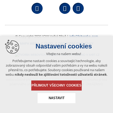
Facebook
YouTube
Wikipedi
© Copyright 2026 ICKK Velká Bíteš |
info@bitessko.com
MAPA WEBU
ÚVOD
OBCHODNÍ PODMÍNKY
Nastavení cookies
PORTÁL OBČANA
GIS
Vítejte na našem webu!
VYTVOŘENO V XART.CZ
Potřebujeme nastavit cookies a související technologie, aby
zobrazovaný obsah odpovídal vašim potřebám a vy na webu nalezli
přesně to, co potřebujete. Soubory cookies používané na našem
Obsah tohoto portálu je chráněn autorským právem, které
webu
nikdy neslouží ke zjišťování totožnosti uživatelů stránek
.
vykonává vydavatel. Jakékoliv užití článků a fotografií z této podoby
webu včetně převzetí, šíření či dalšího zpřístupňování obsahu je bez
písemného souhlasu vydavatele – BÍTEŠSKO.COM -ZAKÁZÁNO.
PŘIJMOUT VŠECHNY COOKIES
NASTAVIT