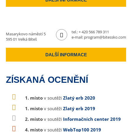
tel.:
+ 420 566 789 311
Masarykovo náměstí 5
e-mail:
program@bitessko.com
595 01 Velká Bíteš
DALŠÍ INFORMACE
ZÍSKANÁ OCENĚNÍ
1. místo
v soutěži
Zlatý erb 2020
1. místo
v soutěži
Zlatý erb 2019
2. místo
v soutěži
Informačních center 2019
4. místo
v soutěži
WebTop100 2019