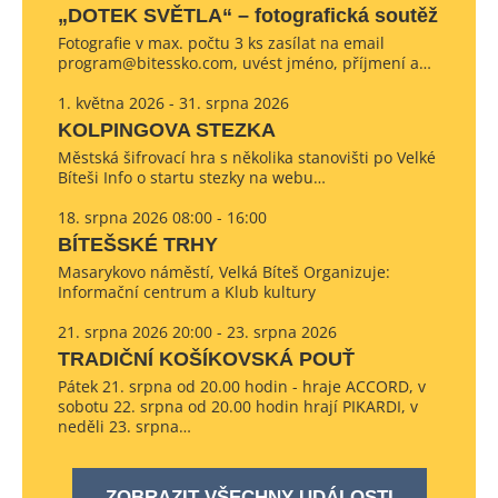
„DOTEK SVĚTLA“ – fotografická soutěž
Fotografie v max. počtu 3 ks zasílat na email
program@bitessko.com, uvést jméno, příjmení a…
1. května 2026 - 31. srpna 2026
KOLPINGOVA STEZKA
Městská šifrovací hra s několika stanovišti po Velké
Bíteši Info o startu stezky na webu…
18. srpna 2026 08:00 - 16:00
BÍTEŠSKÉ TRHY
Masarykovo náměstí, Velká Bíteš Organizuje:
Informační centrum a Klub kultury
21. srpna 2026 20:00 - 23. srpna 2026
TRADIČNÍ KOŠÍKOVSKÁ POUŤ
Pátek 21. srpna od 20.00 hodin - hraje ACCORD, v
sobotu 22. srpna od 20.00 hodin hrají PIKARDI, v
neděli 23. srpna…
ZOBRAZIT VŠECHNY UDÁLOSTI