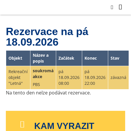
Rezervace na pá
18.09.2026
Název a
Objekt
Začátek
Konec
Stav
popis
soukromá
Rekreační
pá
pá
akce
objekt
18.09.2026
18.09.2026
závazná
"Letná"
08:00
22:00
PBS
Na tento den nelze podávat rezervace.
KAM VYRAZIT