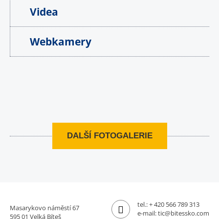
Videa
Webkamery
DALŠÍ FOTOGALERIE
tel.:
+ 420 566 789 313
Masarykovo náměstí 67
e-mail:
tic@bitessko.com
595 01 Velká Bíteš