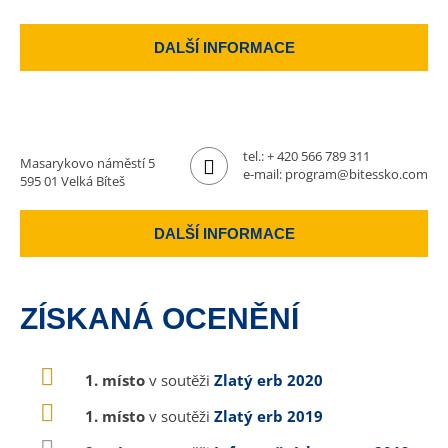
DALŠÍ INFORMACE
tel.:
+ 420 566 789 311
Masarykovo náměstí 5
e-mail:
program@bitessko.com
595 01 Velká Bíteš
DALŠÍ INFORMACE
ZÍSKANÁ OCENĚNÍ
1. místo
v soutěži
Zlatý erb 2020
1. místo
v soutěži
Zlatý erb 2019