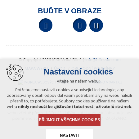
BUĎTE V OBRAZE
Facebook
YouTube
Wikipedi
© Copyright 2026 ICKK Velká Bíteš |
info@bitessko.com
MAPA WEBU
ÚVOD
OBCHODNÍ PODMÍNKY
Nastavení cookies
PORTÁL OBČANA
GIS
Vítejte na našem webu!
VYTVOŘENO V XART.CZ
Potřebujeme nastavit cookies a související technologie, aby
zobrazovaný obsah odpovídal vašim potřebám a vy na webu nalezli
přesně to, co potřebujete. Soubory cookies používané na našem
Obsah tohoto portálu je chráněn autorským právem, které
webu
nikdy neslouží ke zjišťování totožnosti uživatelů stránek
.
vykonává vydavatel. Jakékoliv užití článků a fotografií z této podoby
webu včetně převzetí, šíření či dalšího zpřístupňování obsahu je bez
písemného souhlasu vydavatele – BÍTEŠSKO.COM -ZAKÁZÁNO.
PŘIJMOUT VŠECHNY COOKIES
NASTAVIT