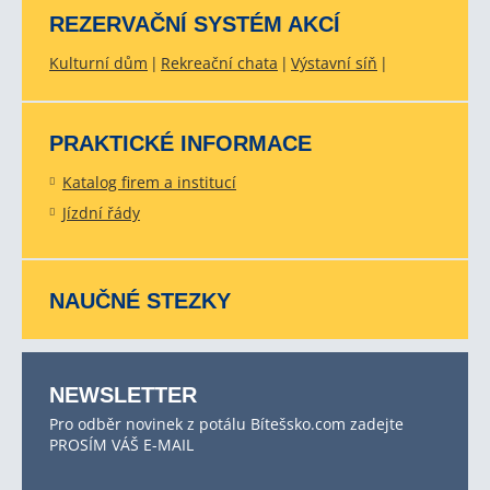
REZERVAČNÍ SYSTÉM AKCÍ
Kulturní dům
Rekreační chata
Výstavní síň
PRAKTICKÉ INFORMACE
Katalog firem a institucí
Jízdní řády
NAUČNÉ STEZKY
NEWSLETTER
Pro odběr novinek z potálu Bítešsko.com zadejte
PROSÍM VÁŠ E-MAIL