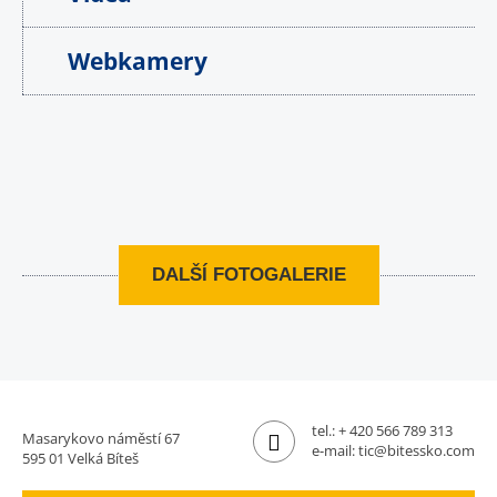
Webkamery
DALŠÍ FOTOGALERIE
tel.:
+ 420 566 789 313
Masarykovo náměstí 67
e-mail:
tic@bitessko.com
595 01 Velká Bíteš