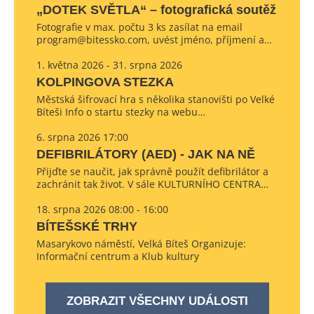
„DOTEK SVĚTLA“ – fotografická soutěž
Fotografie v max. počtu 3 ks zasílat na email
program@bitessko.com, uvést jméno, příjmení a…
1. května 2026 - 31. srpna 2026
KOLPINGOVA STEZKA
Městská šifrovací hra s několika stanovišti po Velké
Bíteši Info o startu stezky na webu…
6. srpna 2026 17:00
DEFIBRILÁTORY (AED) - JAK NA NĚ
Přijďte se naučit, jak správně použít defibrilátor a
zachránit tak život. V sále KULTURNÍHO CENTRA…
18. srpna 2026 08:00 - 16:00
BÍTEŠSKÉ TRHY
Masarykovo náměstí, Velká Bíteš Organizuje:
Informační centrum a Klub kultury
ZOBRAZIT VŠECHNY UDÁLOSTI