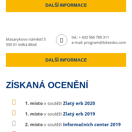
DALŠÍ INFORMACE
tel.:
+ 420 566 789 311
Masarykovo náměstí 5
e-mail:
program@bitessko.com
595 01 Velká Bíteš
DALŠÍ INFORMACE
ZÍSKANÁ OCENĚNÍ
1. místo
v soutěži
Zlatý erb 2020
1. místo
v soutěži
Zlatý erb 2019
2. místo
v soutěži
Informačních center 2019