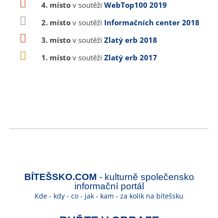
4. místo
v soutěži
WebTop100 2019
2. místo
v soutěži
Informačních center 2018
3. místo
v soutěži
Zlatý erb 2018
1. místo
v soutěži
Zlatý erb 2017
BÍTEŠSKO.COM
- kulturně společensko
informační portál
Kde - kdy - co - jak - kam - za kolik na bítešsku