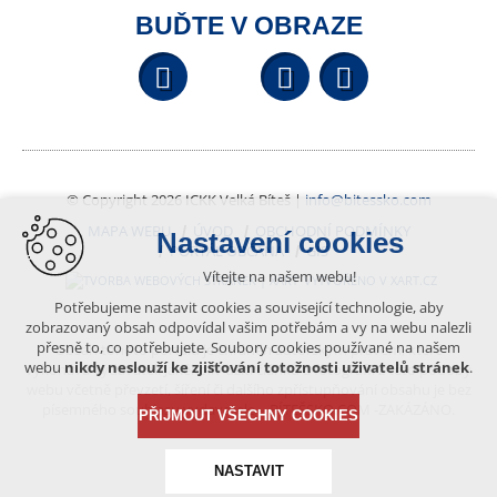
BUĎTE V OBRAZE
Facebook
YouTube
Wikipedi
© Copyright 2026 ICKK Velká Bíteš |
info@bitessko.com
MAPA WEBU
ÚVOD
OBCHODNÍ PODMÍNKY
Nastavení cookies
PORTÁL OBČANA
GIS
Vítejte na našem webu!
VYTVOŘENO V XART.CZ
Potřebujeme nastavit cookies a související technologie, aby
zobrazovaný obsah odpovídal vašim potřebám a vy na webu nalezli
přesně to, co potřebujete. Soubory cookies používané na našem
Obsah tohoto portálu je chráněn autorským právem, které
webu
nikdy neslouží ke zjišťování totožnosti uživatelů stránek
.
vykonává vydavatel. Jakékoliv užití článků a fotografií z této podoby
webu včetně převzetí, šíření či dalšího zpřístupňování obsahu je bez
písemného souhlasu vydavatele – BÍTEŠSKO.COM -ZAKÁZÁNO.
PŘIJMOUT VŠECHNY COOKIES
NASTAVIT