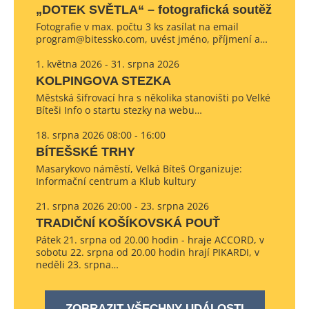
„DOTEK SVĚTLA“ – fotografická soutěž
Fotografie v max. počtu 3 ks zasílat na email
program@bitessko.com, uvést jméno, příjmení a…
1. května 2026 - 31. srpna 2026
KOLPINGOVA STEZKA
Městská šifrovací hra s několika stanovišti po Velké
Bíteši Info o startu stezky na webu…
18. srpna 2026 08:00 - 16:00
BÍTEŠSKÉ TRHY
Masarykovo náměstí, Velká Bíteš Organizuje:
Informační centrum a Klub kultury
21. srpna 2026 20:00 - 23. srpna 2026
TRADIČNÍ KOŠÍKOVSKÁ POUŤ
Pátek 21. srpna od 20.00 hodin - hraje ACCORD, v
sobotu 22. srpna od 20.00 hodin hrají PIKARDI, v
neděli 23. srpna…
ZOBRAZIT VŠECHNY UDÁLOSTI