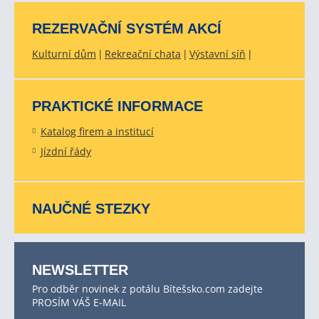
REZERVAČNÍ SYSTÉM AKCÍ
Kulturní dům
Rekreační chata
Výstavní síň
PRAKTICKÉ INFORMACE
Katalog firem a institucí
Jízdní řády
NAUČNÉ STEZKY
NEWSLETTER
Pro odběr novinek z potálu Bítešsko.com zadejte
PROSÍM VÁŠ E-MAIL