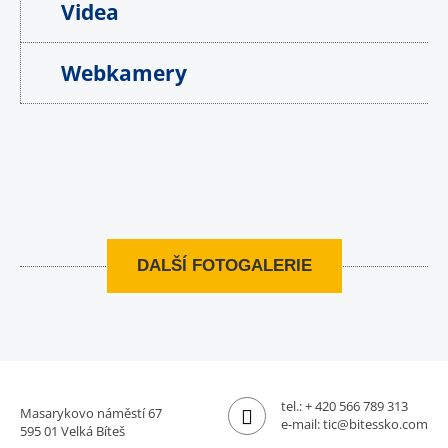
Videa
Webkamery
DALŠÍ FOTOGALERIE
tel.:
+ 420 566 789 313
Masarykovo náměstí 67
e-mail:
tic@bitessko.com
595 01 Velká Bíteš