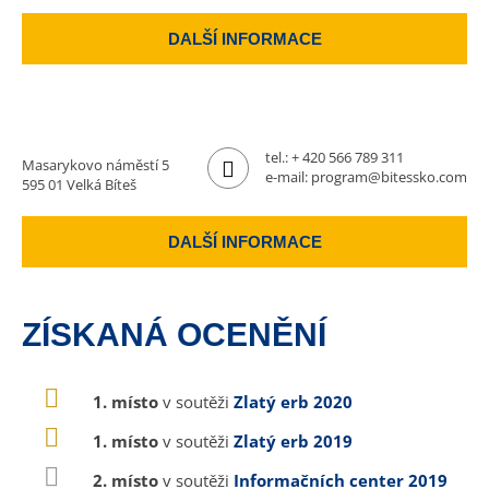
DALŠÍ INFORMACE
tel.:
+ 420 566 789 311
Masarykovo náměstí 5
e-mail:
program@bitessko.com
595 01 Velká Bíteš
DALŠÍ INFORMACE
ZÍSKANÁ OCENĚNÍ
1. místo
v soutěži
Zlatý erb 2020
1. místo
v soutěži
Zlatý erb 2019
2. místo
v soutěži
Informačních center 2019