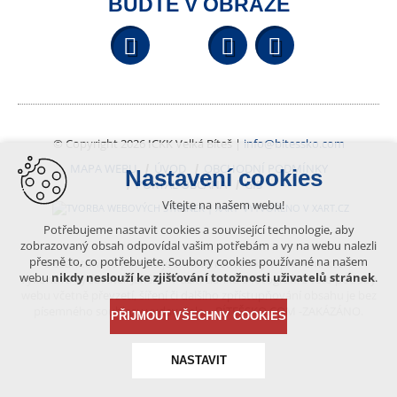
BUĎTE V OBRAZE
Facebook
YouTube
Wikipedi
© Copyright 2026 ICKK Velká Bíteš |
info@bitessko.com
MAPA WEBU
ÚVOD
OBCHODNÍ PODMÍNKY
Nastavení cookies
PORTÁL OBČANA
GIS
Vítejte na našem webu!
VYTVOŘENO V XART.CZ
Potřebujeme nastavit cookies a související technologie, aby
zobrazovaný obsah odpovídal vašim potřebám a vy na webu nalezli
přesně to, co potřebujete. Soubory cookies používané na našem
Obsah tohoto portálu je chráněn autorským právem, které
webu
nikdy neslouží ke zjišťování totožnosti uživatelů stránek
.
vykonává vydavatel. Jakékoliv užití článků a fotografií z této podoby
webu včetně převzetí, šíření či dalšího zpřístupňování obsahu je bez
písemného souhlasu vydavatele – BÍTEŠSKO.COM -ZAKÁZÁNO.
PŘIJMOUT VŠECHNY COOKIES
NASTAVIT