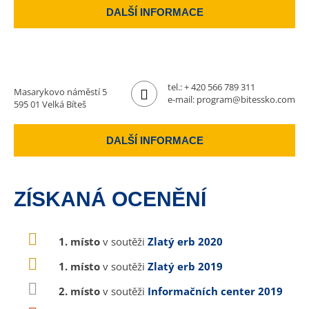
DALŠÍ INFORMACE
tel.:
+ 420 566 789 311
Masarykovo náměstí 5
e-mail:
program@bitessko.com
595 01 Velká Bíteš
DALŠÍ INFORMACE
ZÍSKANÁ OCENĚNÍ
1. místo
v soutěži
Zlatý erb 2020
1. místo
v soutěži
Zlatý erb 2019
2. místo
v soutěži
Informačních center 2019