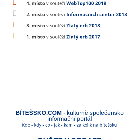
4. místo
v soutěži
WebTop100 2019
2. místo
v soutěži
Informačních center 2018
3. místo
v soutěži
Zlatý erb 2018
1. místo
v soutěži
Zlatý erb 2017
BÍTEŠSKO.COM
- kulturně společensko
informační portál
Kde - kdy - co - jak - kam - za kolik na bítešsku