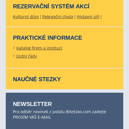
REZERVAČNÍ SYSTÉM AKCÍ
Kulturní dům
Rekreační chata
Výstavní síň
PRAKTICKÉ INFORMACE
Katalog firem a institucí
Jízdní řády
NAUČNÉ STEZKY
NEWSLETTER
Pro odběr novinek z potálu Bítešsko.com zadejte
PROSÍM VÁŠ E-MAIL