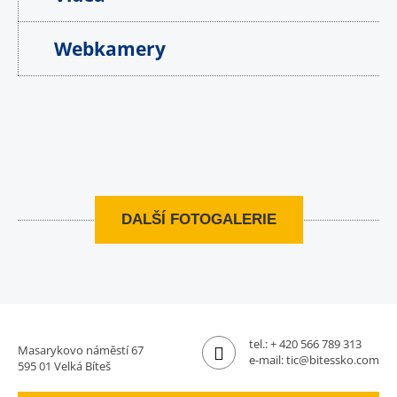
Webkamery
DALŠÍ FOTOGALERIE
tel.:
+ 420 566 789 313
Masarykovo náměstí 67
e-mail:
tic@bitessko.com
595 01 Velká Bíteš