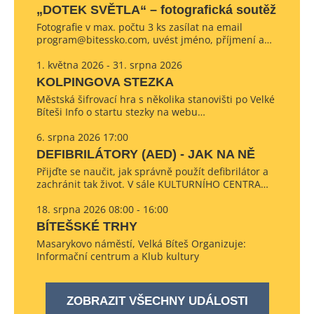
„DOTEK SVĚTLA“ – fotografická soutěž
Fotografie v max. počtu 3 ks zasílat na email
program@bitessko.com, uvést jméno, příjmení a…
1. května 2026 - 31. srpna 2026
KOLPINGOVA STEZKA
Městská šifrovací hra s několika stanovišti po Velké
Bíteši Info o startu stezky na webu…
6. srpna 2026 17:00
DEFIBRILÁTORY (AED) - JAK NA NĚ
Přijďte se naučit, jak správně použít defibrilátor a
zachránit tak život. V sále KULTURNÍHO CENTRA…
18. srpna 2026 08:00 - 16:00
BÍTEŠSKÉ TRHY
Masarykovo náměstí, Velká Bíteš Organizuje:
Informační centrum a Klub kultury
ZOBRAZIT VŠECHNY UDÁLOSTI