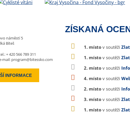
ZÍSKANÁ OCEN
vo náměstí 5
lká Bíteš
1. místo
v soutěži
Zla
tel.:
+ 420 566 789 311
1. místo
v soutěži
Zla
e-mail:
program@bitessko.com
2. místo
v soutěži
Inf
ŠÍ INFORMACE
4. místo
v soutěži
Web
2. místo
v soutěži
Inf
3. místo
v soutěži
Zla
1. místo
v soutěži
Zla