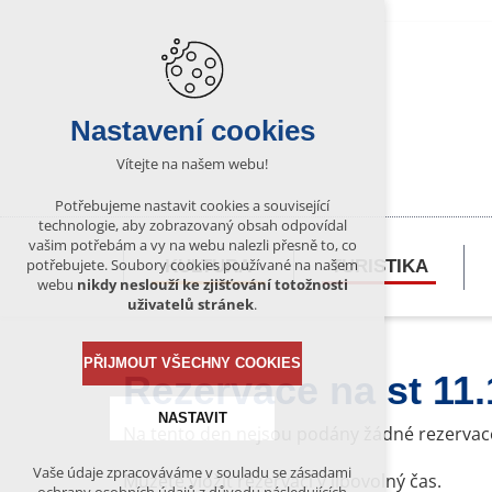
Nastavení cookies
Vítejte na našem webu!
Potřebujeme nastavit cookies a související
technologie, aby zobrazovaný obsah odpovídal
vašim potřebám a vy na webu nalezli přesně to, co
potřebujete. Soubory cookies používané na našem
KULTURA
TURISTIKA
webu
nikdy neslouží ke zjišťování totožnosti
uživatelů stránek
.
PŘIJMOUT VŠECHNY COOKIES
Rezervace na st 11.
NASTAVIT
Na tento den nejsou podány žádné rezervac
Vaše údaje zpracováváme v souladu se zásadami
Můžete vložit rezervaci v libovolný čas.
Technická cookies