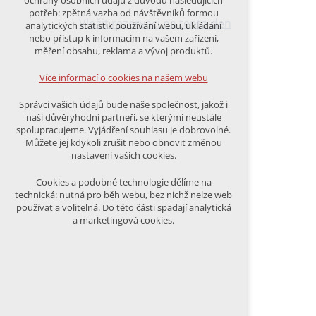
ochrany osobních údajů z důvodu následujících
nutná pro provozování webu
potřeb: zpětná vazba od návštěvníků formou
udržení kontextu stránek (session):
Vložit rezervaci na tento den
analytických statistik používání webu, ukládání
případná přihlášení, volby jazyka, apod.
nebo přístup k informacím na vašem zařízení,
měření obsahu, reklama a vývoj produktů.
Volitelná cookies
analytická pro anonymizované
Více informací o cookies na našem webu
vyhodnocení návštěvnosti
marketingová cookies (Google)
Správci vašich údajů bude naše společnost, jakož i
naši důvěryhodní partneři, se kterými neustále
Více informací o cookies na našem webu
spolupracujeme. Vyjádření souhlasu je dobrovolné.
Můžete jej kdykoli zrušit nebo obnovit změnou
nastavení vašich cookies.
PŘIJMOUT VŠECHNY COOKIES
Cookies a podobné technologie dělíme na
technická: nutná pro běh webu, bez nichž nelze web
používat a volitelná. Do této části spadají analytická
ODMÍTNOUT VŠE
a marketingová cookies.