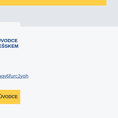
ŮVODCE
EŠSKEM
RŮVODCE