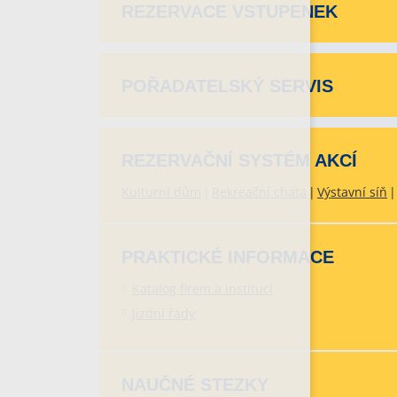
REZERVACE VSTUPENEK
POŘADATELSKÝ SERVIS
REZERVAČNÍ SYSTÉM AKCÍ
Kulturní dům
Rekreační chata
Výstavní síň
PRAKTICKÉ INFORMACE
Katalog firem a institucí
Jízdní řády
NAUČNÉ STEZKY