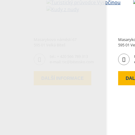
Masarykovo náměstí 67
Masaryko
595 01 Velká Bíteš
595 01 Ve
tel.:
+ 420 566 789 313
e-mail:
tic@bitessko.com
DALŠÍ INFORMACE
DAL