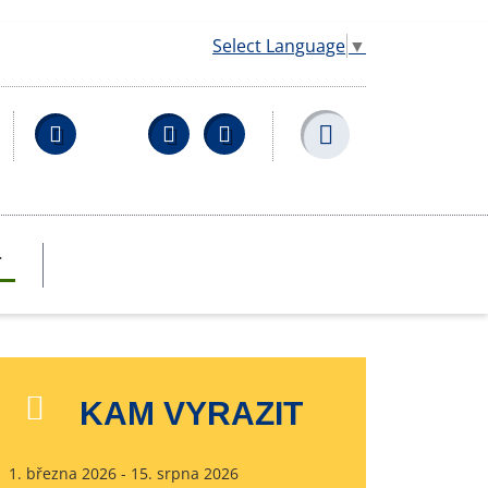
Select Language
▼
Facebook
YouTube
Wikipedia
T
KAM VYRAZIT
1. března 2026 - 15. srpna 2026