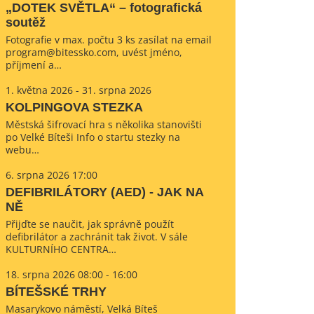
„DOTEK SVĚTLA“ – fotografická
soutěž
Fotografie v max. počtu 3 ks zasílat na email
program@bitessko.com, uvést jméno,
příjmení a…
1. května 2026 - 31. srpna 2026
KOLPINGOVA STEZKA
Městská šifrovací hra s několika stanovišti
po Velké Bíteši Info o startu stezky na
webu…
6. srpna 2026 17:00
DEFIBRILÁTORY (AED) - JAK NA
NĚ
Přijďte se naučit, jak správně použít
defibrilátor a zachránit tak život. V sále
KULTURNÍHO CENTRA…
18. srpna 2026 08:00 - 16:00
BÍTEŠSKÉ TRHY
Masarykovo náměstí, Velká Bíteš