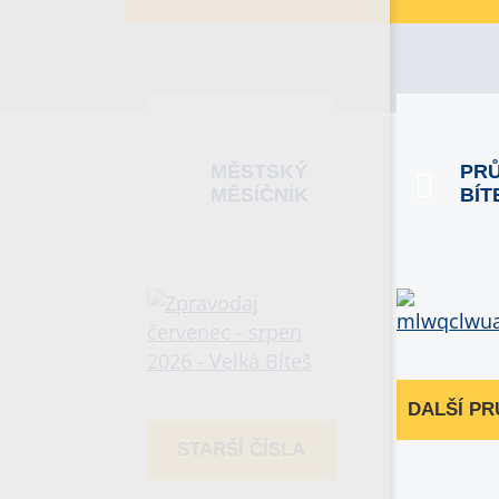
MĚSTSKÝ
PR
MĚSÍČNÍK
BÍT
DALŠÍ P
STARŠÍ ČÍSLA