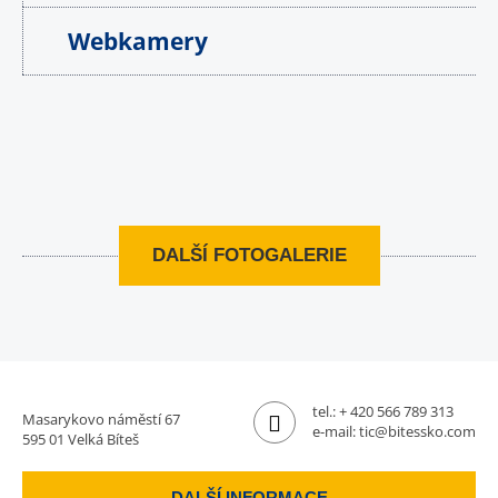
Webkamery
DALŠÍ FOTOGALERIE
tel.:
+ 420 566 789 313
Masarykovo náměstí 67
e-mail:
tic@bitessko.com
595 01 Velká Bíteš
DALŠÍ INFORMACE