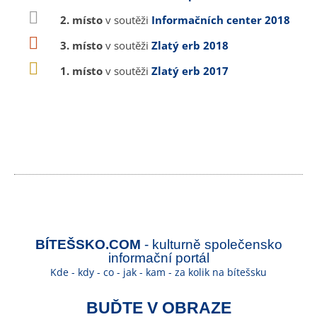
2. místo
v soutěži
Informačních center 2018
3. místo
v soutěži
Zlatý erb 2018
1. místo
v soutěži
Zlatý erb 2017
BÍTEŠSKO.COM
- kulturně společensko
informační portál
Kde - kdy - co - jak - kam - za kolik na bítešsku
BUĎTE V OBRAZE