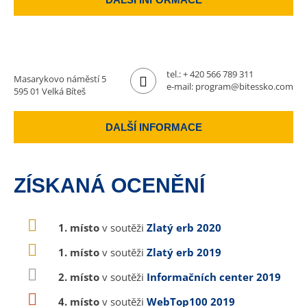
tel.:
+ 420 566 789 311
Masarykovo náměstí 5
e-mail:
program@bitessko.com
595 01 Velká Bíteš
DALŠÍ INFORMACE
ZÍSKANÁ OCENĚNÍ
1. místo
v soutěži
Zlatý erb 2020
1. místo
v soutěži
Zlatý erb 2019
2. místo
v soutěži
Informačních center 2019
4. místo
v soutěži
WebTop100 2019