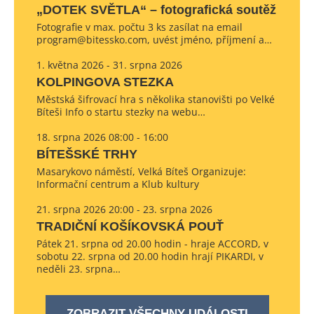
„DOTEK SVĚTLA“ – fotografická soutěž
Fotografie v max. počtu 3 ks zasílat na email
program@bitessko.com, uvést jméno, příjmení a…
1. května 2026 - 31. srpna 2026
KOLPINGOVA STEZKA
Městská šifrovací hra s několika stanovišti po Velké
Bíteši Info o startu stezky na webu…
18. srpna 2026 08:00 - 16:00
BÍTEŠSKÉ TRHY
Masarykovo náměstí, Velká Bíteš Organizuje:
Informační centrum a Klub kultury
21. srpna 2026 20:00 - 23. srpna 2026
TRADIČNÍ KOŠÍKOVSKÁ POUŤ
Pátek 21. srpna od 20.00 hodin - hraje ACCORD, v
sobotu 22. srpna od 20.00 hodin hrají PIKARDI, v
neděli 23. srpna…
ZOBRAZIT VŠECHNY UDÁLOSTI