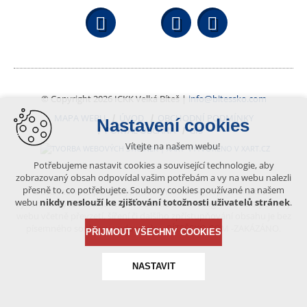
Facebook
YouTube
Wikipedi
© Copyright 2026 ICKK Velká Bíteš |
info@bitessko.com
MAPA WEBU
ÚVOD
OBCHODNÍ PODMÍNKY
Nastavení cookies
PORTÁL OBČANA
GIS
Vítejte na našem webu!
VYTVOŘENO V XART.CZ
Potřebujeme nastavit cookies a související technologie, aby
zobrazovaný obsah odpovídal vašim potřebám a vy na webu nalezli
přesně to, co potřebujete. Soubory cookies používané na našem
Obsah tohoto portálu je chráněn autorským právem, které
webu
nikdy neslouží ke zjišťování totožnosti uživatelů stránek
.
vykonává vydavatel. Jakékoliv užití článků a fotografií z této podoby
webu včetně převzetí, šíření či dalšího zpřístupňování obsahu je bez
písemného souhlasu vydavatele – BÍTEŠSKO.COM -ZAKÁZÁNO.
PŘIJMOUT VŠECHNY COOKIES
NASTAVIT