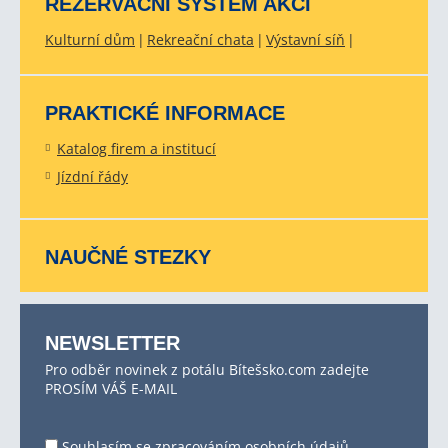
REZERVAČNÍ SYSTÉM AKCÍ
Kulturní dům
Rekreační chata
Výstavní síň
PRAKTICKÉ INFORMACE
Katalog firem a institucí
Jízdní řády
NAUČNÉ STEZKY
NEWSLETTER
Pro odběr novinek z potálu Bítešsko.com zadejte
PROSÍM VÁŠ E-MAIL
Souhlasím se
zpracováním osobních údajů
.