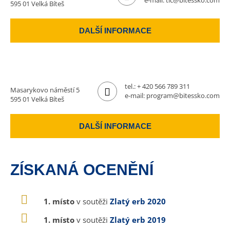
e-mail:
tic@bitessko.com
595 01 Velká Bíteš
DALŠÍ INFORMACE
tel.:
+ 420 566 789 311
Masarykovo náměstí 5
e-mail:
program@bitessko.com
595 01 Velká Bíteš
DALŠÍ INFORMACE
ZÍSKANÁ OCENĚNÍ
1. místo
v soutěži
Zlatý erb 2020
1. místo
v soutěži
Zlatý erb 2019