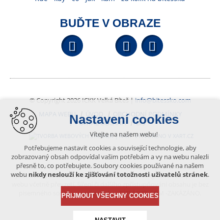
BUĎTE V OBRAZE
Facebook
YouTube
Wikipedi
© Copyright 2026 ICKK Velká Bíteš |
info@bitessko.com
MAPA WEBU
ÚVOD
OBCHODNÍ PODMÍNKY
Nastavení cookies
PORTÁL OBČANA
GIS
Vítejte na našem webu!
VYTVOŘENO V XART.CZ
Potřebujeme nastavit cookies a související technologie, aby
zobrazovaný obsah odpovídal vašim potřebám a vy na webu nalezli
přesně to, co potřebujete. Soubory cookies používané na našem
Obsah tohoto portálu je chráněn autorským právem, které
webu
nikdy neslouží ke zjišťování totožnosti uživatelů stránek
.
vykonává vydavatel. Jakékoliv užití článků a fotografií z této podoby
webu včetně převzetí, šíření či dalšího zpřístupňování obsahu je bez
písemného souhlasu vydavatele – BÍTEŠSKO.COM -ZAKÁZÁNO.
PŘIJMOUT VŠECHNY COOKIES