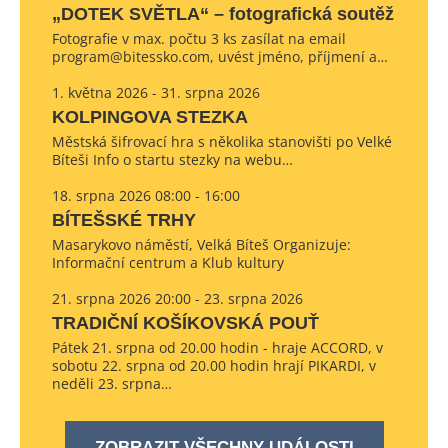
„DOTEK SVĚTLA“ – fotografická soutěž
Fotografie v max. počtu 3 ks zasílat na email
program@bitessko.com, uvést jméno, příjmení a…
1. května 2026 - 31. srpna 2026
KOLPINGOVA STEZKA
Městská šifrovací hra s několika stanovišti po Velké
Bíteši Info o startu stezky na webu…
18. srpna 2026 08:00 - 16:00
BÍTEŠSKÉ TRHY
Masarykovo náměstí, Velká Bíteš Organizuje:
Informační centrum a Klub kultury
21. srpna 2026 20:00 - 23. srpna 2026
TRADIČNÍ KOŠÍKOVSKÁ POUŤ
Pátek 21. srpna od 20.00 hodin - hraje ACCORD, v
sobotu 22. srpna od 20.00 hodin hrají PIKARDI, v
neděli 23. srpna…
ZOBRAZIT VŠECHNY UDÁLOSTI