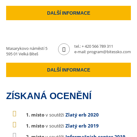
DALŠÍ INFORMACE
tel.:
+ 420 566 789 311
Masarykovo náměstí 5
e-mail:
program@bitessko.com
595 01 Velká Bíteš
DALŠÍ INFORMACE
ZÍSKANÁ OCENĚNÍ
1. místo
v soutěži
Zlatý erb 2020
1. místo
v soutěži
Zlatý erb 2019
2. místo
v soutěži
Informačních center 2019