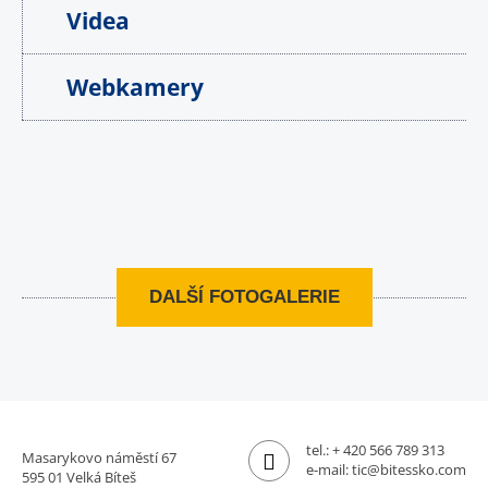
Videa
Webkamery
DALŠÍ FOTOGALERIE
tel.:
+ 420 566 789 313
Masarykovo náměstí 67
e-mail:
tic@bitessko.com
595 01 Velká Bíteš