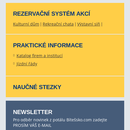
REZERVAČNÍ SYSTÉM AKCÍ
Kulturní dům
Rekreační chata
Výstavní síň
PRAKTICKÉ INFORMACE
Katalog firem a institucí
Jízdní řády
NAUČNÉ STEZKY
NEWSLETTER
Pro odběr novinek z potálu Bítešsko.com zadejte
PROSÍM VÁŠ E-MAIL