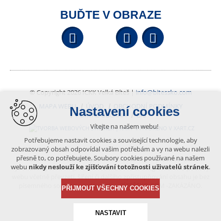
BUĎTE V OBRAZE
Facebook
YouTube
Wikipedi
© Copyright 2026 ICKK Velká Bíteš |
info@bitessko.com
MAPA WEBU
ÚVOD
OBCHODNÍ PODMÍNKY
Nastavení cookies
PORTÁL OBČANA
GIS
Vítejte na našem webu!
VYTVOŘENO V XART.CZ
Potřebujeme nastavit cookies a související technologie, aby
zobrazovaný obsah odpovídal vašim potřebám a vy na webu nalezli
přesně to, co potřebujete. Soubory cookies používané na našem
Obsah tohoto portálu je chráněn autorským právem, které
webu
nikdy neslouží ke zjišťování totožnosti uživatelů stránek
.
vykonává vydavatel. Jakékoliv užití článků a fotografií z této podoby
webu včetně převzetí, šíření či dalšího zpřístupňování obsahu je bez
písemného souhlasu vydavatele – BÍTEŠSKO.COM -ZAKÁZÁNO.
PŘIJMOUT VŠECHNY COOKIES
NASTAVIT