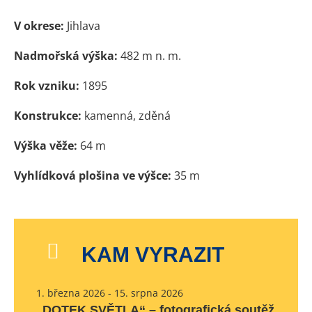
V okrese:
Jihlava
Nadmořská výška:
482 m n. m.
Rok vzniku:
1895
Konstrukce:
kamenná, zděná
Výška věže:
64 m
Vyhlídková plošina ve výšce:
35 m
KAM VYRAZIT
1. března 2026 - 15. srpna 2026
„DOTEK SVĚTLA“ – fotografická soutěž