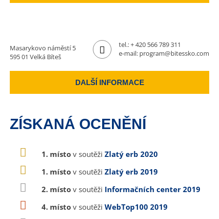
tel.:
+ 420 566 789 311
Masarykovo náměstí 5
e-mail:
program@bitessko.com
595 01 Velká Bíteš
DALŠÍ INFORMACE
ZÍSKANÁ OCENĚNÍ
1. místo
v soutěži
Zlatý erb 2020
1. místo
v soutěži
Zlatý erb 2019
2. místo
v soutěži
Informačních center 2019
4. místo
v soutěži
WebTop100 2019