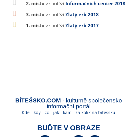
2. místo
v soutěži
Informačních center 2018
3. místo
v soutěži
Zlatý erb 2018
1. místo
v soutěži
Zlatý erb 2017
BÍTEŠSKO.COM
- kulturně společensko
informační portál
Kde - kdy - co - jak - kam - za kolik na bítešsku
BUĎTE V OBRAZE