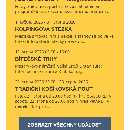
Fotografie v max. počtu 3 ks zasílat na email
program@bitessko.com, uvést jméno, příjmení a…
1. května 2026 - 31. srpna 2026
KOLPINGOVA STEZKA
Městská šifrovací hra s několika stanovišti po Velké
Bíteši Info o startu stezky na webu…
18. srpna 2026 08:00 - 16:00
BÍTEŠSKÉ TRHY
Masarykovo náměstí, Velká Bíteš Organizuje:
Informační centrum a Klub kultury
21. srpna 2026 20:00 - 23. srpna 2026
TRADIČNÍ KOŠÍKOVSKÁ POUŤ
Pátek 21. srpna od 20.00 hodin - hraje ACCORD, v
sobotu 22. srpna od 20.00 hodin hrají PIKARDI, v
neděli 23. srpna…
ZOBRAZIT VŠECHNY UDÁLOSTI