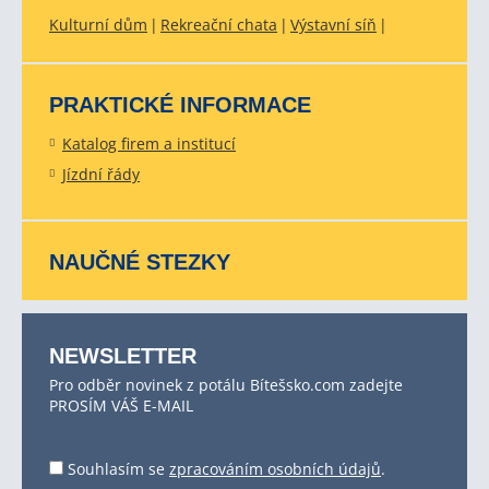
Kulturní dům
Rekreační chata
Výstavní síň
PRAKTICKÉ INFORMACE
Katalog firem a institucí
Jízdní řády
NAUČNÉ STEZKY
NEWSLETTER
Pro odběr novinek z potálu Bítešsko.com zadejte
PROSÍM VÁŠ E-MAIL
Souhlasím se
zpracováním osobních údajů
.