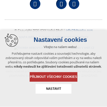
Facebook
YouTube
Wikipedi
© Copyright 2026 ICKK Velká Bíteš |
info@bitessko.com
MAPA WEBU
ÚVOD
OBCHODNÍ PODMÍNKY
Nastavení cookies
PORTÁL OBČANA
GIS
Vítejte na našem webu!
VYTVOŘENO V XART.CZ
Potřebujeme nastavit cookies a související technologie, aby
zobrazovaný obsah odpovídal vašim potřebám a vy na webu nalezli
přesně to, co potřebujete. Soubory cookies používané na našem
Obsah tohoto portálu je chráněn autorským právem, které
webu
nikdy neslouží ke zjišťování totožnosti uživatelů stránek
.
vykonává vydavatel. Jakékoliv užití článků a fotografií z této podoby
webu včetně převzetí, šíření či dalšího zpřístupňování obsahu je bez
písemného souhlasu vydavatele – BÍTEŠSKO.COM -ZAKÁZÁNO.
PŘIJMOUT VŠECHNY COOKIES
NASTAVIT
Technická cookies