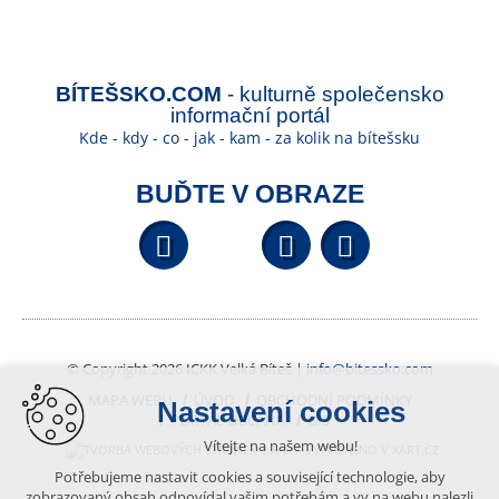
BÍTEŠSKO.COM
- kulturně společensko
informační portál
Kde - kdy - co - jak - kam - za kolik na bítešsku
BUĎTE V OBRAZE
Facebook
YouTube
Wikipedi
© Copyright 2026 ICKK Velká Bíteš |
info@bitessko.com
MAPA WEBU
ÚVOD
OBCHODNÍ PODMÍNKY
Nastavení cookies
PORTÁL OBČANA
GIS
Vítejte na našem webu!
VYTVOŘENO V XART.CZ
Potřebujeme nastavit cookies a související technologie, aby
zobrazovaný obsah odpovídal vašim potřebám a vy na webu nalezli