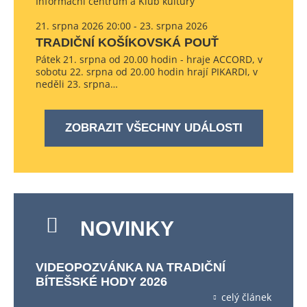
Informační centrum a Klub kultury
21. srpna 2026 20:00 - 23. srpna 2026
TRADIČNÍ KOŠÍKOVSKÁ POUŤ
Pátek 21. srpna od 20.00 hodin - hraje ACCORD, v
sobotu 22. srpna od 20.00 hodin hrají PIKARDI, v
neděli 23. srpna…
ZOBRAZIT VŠECHNY UDÁLOSTI
NOVINKY
VIDEOPOZVÁNKA NA TRADIČNÍ
BÍTEŠSKÉ HODY 2026
celý článek