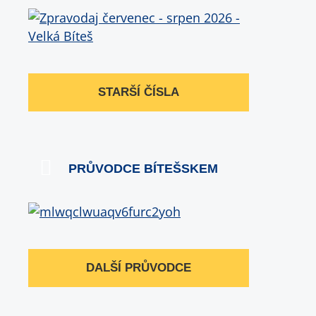
STARŠÍ ČÍSLA
PRŮVODCE BÍTEŠSKEM
DALŠÍ PRŮVODCE