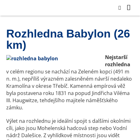
Rozhledna Babylon (26
km)
Nejstarší
rozhledna
v celém regionu se nachází na Zeleném kopci (491 m
n. m.), nepříliš výrazném zalesněném návrší nedaleko
Kramolína v okrese Třebíč. Kamenná empírová věž
byla postavena roku 1831 na popud Jindřicha Viléma
III. Haugwitze, tehdejšího majitele náměšťského
zámku.
Výlet na rozhlednu je ideální spojit s dalšími okolními
cíli, jako jsou Mohelenská hadcová step nebo Vodní
nádrž Dalešice. Z vyhlídkové místnosti jsou vidět