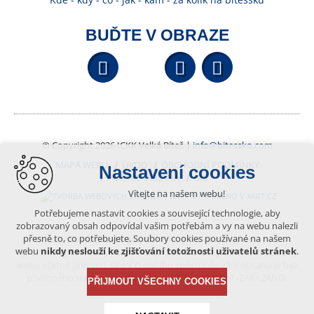
BUĎTE V OBRAZE
Facebook
YouTube
Wikipedi
© Copyright 2026 ICKK Velká Bíteš |
info@bitessko.com
MAPA WEBU
ÚVOD
OBCHODNÍ PODMÍNKY
Nastavení cookies
PORTÁL OBČANA
GIS
Vítejte na našem webu!
VYTVOŘENO V XART.CZ
Potřebujeme nastavit cookies a související technologie, aby
zobrazovaný obsah odpovídal vašim potřebám a vy na webu nalezli
přesně to, co potřebujete. Soubory cookies používané na našem
Obsah tohoto portálu je chráněn autorským právem, které
webu
nikdy neslouží ke zjišťování totožnosti uživatelů stránek
.
vykonává vydavatel. Jakékoliv užití článků a fotografií z této podoby
webu včetně převzetí, šíření či dalšího zpřístupňování obsahu je bez
písemného souhlasu vydavatele – BÍTEŠSKO.COM -ZAKÁZÁNO.
PŘIJMOUT VŠECHNY COOKIES