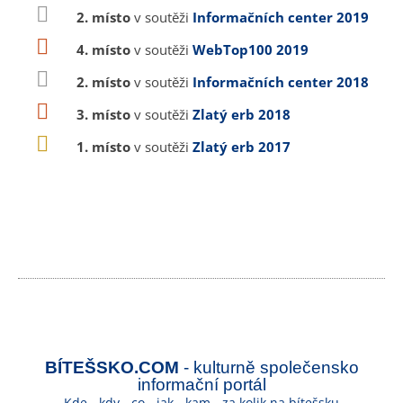
2. místo
v soutěži
Informačních center 2019
4. místo
v soutěži
WebTop100 2019
2. místo
v soutěži
Informačních center 2018
3. místo
v soutěži
Zlatý erb 2018
1. místo
v soutěži
Zlatý erb 2017
BÍTEŠSKO.COM
- kulturně společensko
informační portál
Kde - kdy - co - jak - kam - za kolik na bítešsku