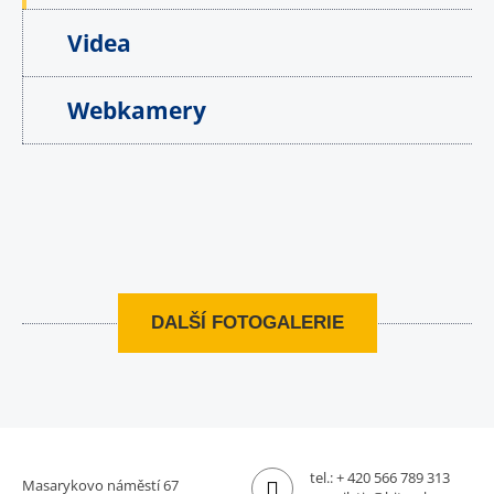
Videa
Webkamery
DALŠÍ FOTOGALERIE
tel.:
+ 420 566 789 313
Masarykovo náměstí 67