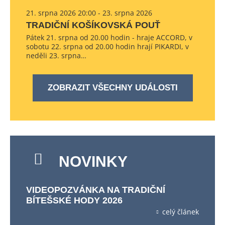
21. srpna 2026 20:00 - 23. srpna 2026
TRADIČNÍ KOŠÍKOVSKÁ POUŤ
Pátek 21. srpna od 20.00 hodin - hraje ACCORD, v
sobotu 22. srpna od 20.00 hodin hrají PIKARDI, v
neděli 23. srpna…
ZOBRAZIT VŠECHNY UDÁLOSTI
NOVINKY
VIDEOPOZVÁNKA NA TRADIČNÍ
BÍTEŠSKÉ HODY 2026
celý článek