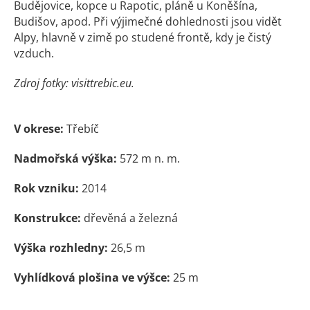
Budějovice, kopce u Rapotic, pláně u Koněšína,
Budišov, apod. Při výjimečné dohlednosti jsou vidět
Alpy, hlavně v zimě po studené frontě, kdy je čistý
vzduch.
Zdroj fotky: visittrebic.eu.
V okrese:
Třebíč
Nadmořská výška:
572 m n. m.
Rok vzniku:
2014
Konstrukce:
dřevěná a železná
Výška rozhledny:
26,5 m
Vyhlídková plošina ve výšce:
25 m