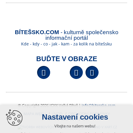
BÍTEŠSKO.COM
- kulturně společensko
informační portál
Kde - kdy - co - jak - kam - za kolik na bítešsku
BUĎTE V OBRAZE
Facebook
YouTube
Wikipedi
© Copyright 2026 ICKK Velká Bíteš |
info@bitessko.com
MAPA WEBU
ÚVOD
OBCHODNÍ PODMÍNKY
Nastavení cookies
PORTÁL OBČANA
GIS
Vítejte na našem webu!
VYTVOŘENO V XART.CZ