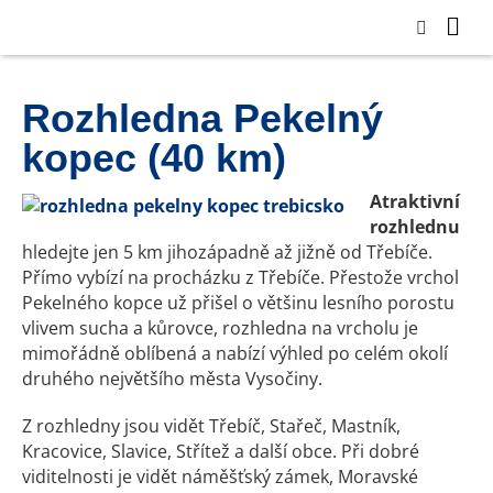
Rozhledna Pekelný
kopec (40 km)
Atraktivní
rozhlednu
hledejte jen 5 km jihozápadně až jižně od Třebíče.
Přímo vybízí na procházku z Třebíče. Přestože vrchol
Pekelného kopce už přišel o většinu lesního porostu
vlivem sucha a kůrovce, rozhledna na vrcholu je
mimořádně oblíbená a nabízí výhled po celém okolí
druhého největšího města Vysočiny.
Z rozhledny jsou vidět Třebíč, Stařeč, Mastník,
Kracovice, Slavice, Střítež a další obce. Při dobré
viditelnosti je vidět náměšťský zámek, Moravské