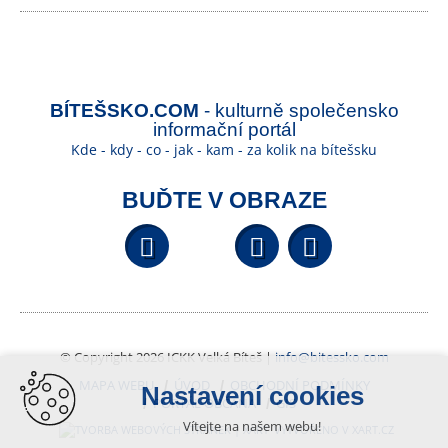
BÍTEŠSKO.COM
- kulturně společensko
informační portál
Kde - kdy - co - jak - kam - za kolik na bítešsku
BUĎTE V OBRAZE
Facebook
YouTube
Wikipedi
© Copyright 2026 ICKK Velká Bíteš |
info@bitessko.com
MAPA WEBU
ÚVOD
OBCHODNÍ PODMÍNKY
Nastavení cookies
PORTÁL OBČANA
GIS
Vítejte na našem webu!
VYTVOŘENO V XART.CZ