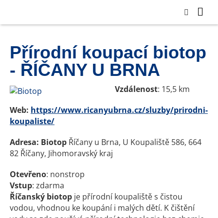
Přírodní koupací biotop
- ŘÍČANY U BRNA
Vzdálenost
: 15,5 km
Web:
https://www.ricanyubrna.cz/sluzby/prirodni-
koupaliste/
Adresa: Biotop
Říčany u Brna, U Koupaliště 586, 664
82 Říčany, Jihomoravský kraj
Otevřeno
: nonstrop
Vstup
: zdarma
Říčanský biotop
je přírodní koupaliště s čistou
vodou, vhodnou ke koupání i malých dětí. K čištění