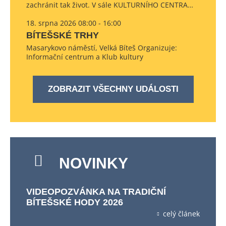
zachránit tak život. V sále KULTURNÍHO CENTRA…
18. srpna 2026 08:00 - 16:00
BÍTEŠSKÉ TRHY
Masarykovo náměstí, Velká Bíteš Organizuje:
Informační centrum a Klub kultury
ZOBRAZIT VŠECHNY UDÁLOSTI
NOVINKY
VIDEOPOZVÁNKA NA TRADIČNÍ
BÍTEŠSKÉ HODY 2026
celý článek