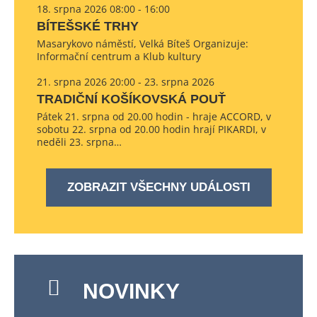
18. srpna 2026 08:00 - 16:00
BÍTEŠSKÉ TRHY
Masarykovo náměstí, Velká Bíteš Organizuje:
Informační centrum a Klub kultury
21. srpna 2026 20:00 - 23. srpna 2026
TRADIČNÍ KOŠÍKOVSKÁ POUŤ
Pátek 21. srpna od 20.00 hodin - hraje ACCORD, v
sobotu 22. srpna od 20.00 hodin hrají PIKARDI, v
neděli 23. srpna…
ZOBRAZIT VŠECHNY UDÁLOSTI
NOVINKY