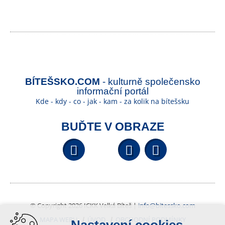
BÍTEŠSKO.COM
- kulturně společensko
informační portál
Kde - kdy - co - jak - kam - za kolik na bítešsku
BUĎTE V OBRAZE
Facebook
YouTube
Wikipedi
© Copyright 2026 ICKK Velká Bíteš |
info@bitessko.com
MAPA WEBU
ÚVOD
OBCHODNÍ PODMÍNKY