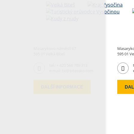
Masarykovo náměstí 67
Masaryko
595 01 Velká Bíteš
595 01 Ve
tel.:
+ 420 566 789 313
e-mail:
tic@bitessko.com
DALŠÍ INFORMACE
DAL