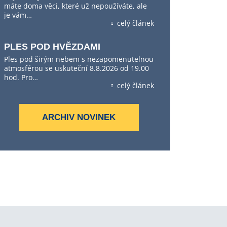
máte doma věci, které už nepoužíváte, ale
je vám…
celý článek
PLES POD HVĚZDAMI
Ples pod širým nebem s nezapomenutelnou
atmosférou se uskuteční 8.8.2026 od 19.00
hod. Pro…
celý článek
ARCHIV NOVINEK