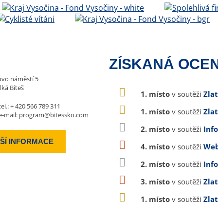
ZÍSKANÁ OCEN
vo náměstí 5
lká Bíteš
1. místo
v soutěži
Zla
tel.:
+ 420 566 789 311
1. místo
v soutěži
Zla
e-mail:
program@bitessko.com
2. místo
v soutěži
Inf
ŠÍ INFORMACE
4. místo
v soutěži
Web
2. místo
v soutěži
Inf
3. místo
v soutěži
Zla
1. místo
v soutěži
Zla