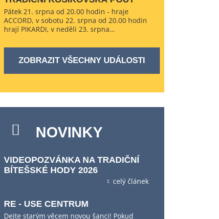
Pátek 21. srpna od 20.00 hodin - hraje
ACCORD, v sobotu 22. srpna od 20.00 hodin
hrají PIKARDI, v neděli 23. srpna…
ZOBRAZIT VŠECHNY UDÁLOSTI
NOVINKY
VIDEOPOZVÁNKA NA TRADIČNÍ
BÍTEŠSKÉ HODY 2026
celý článek
RE - USE CENTRUM
Dejte starým věcem novou šanci! Pokud