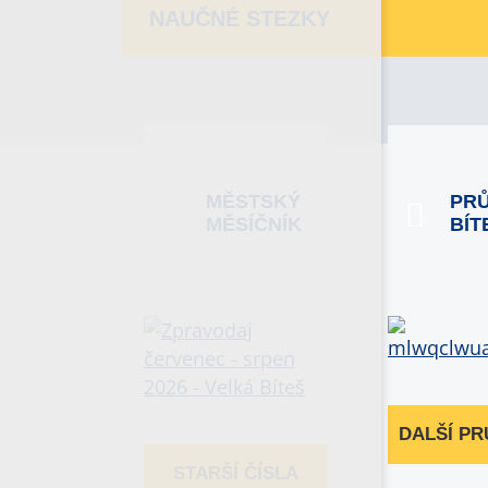
NAUČNÉ STEZKY
MĚSTSKÝ
PR
MĚSÍČNÍK
BÍT
DALŠÍ P
STARŠÍ ČÍSLA