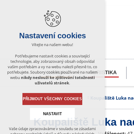
Nastavení cookies
Vítejte na našem webu!
Potřebujeme nastavit cookies a související
technologie, aby zobrazovaný obsah odpovídal
vašim potřebám a vy na webu nalezli přesně to, co
potřebujete. Soubory cookies používané na našem
KULTURA
TURISTIKA
webu
nikdy neslouží ke zjišťování totožnosti
uživatelů stránek
.
Bítešsko
Koupaliště
Koupaliště Luka na
PŘIJMOUT VŠECHNY COOKIES
NASTAVIT
Koupaliště Luka na
Vaše údaje zpracováváme v souladu se zásadami
Technická cookies
Vzdálenost:
47,