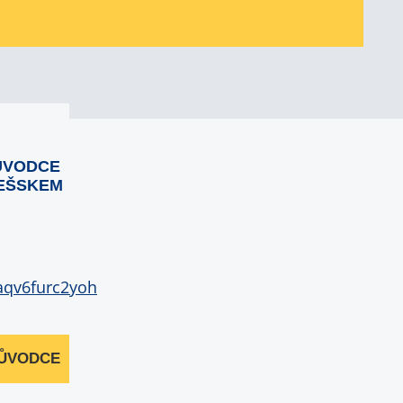
ŮVODCE
EŠSKEM
RŮVODCE