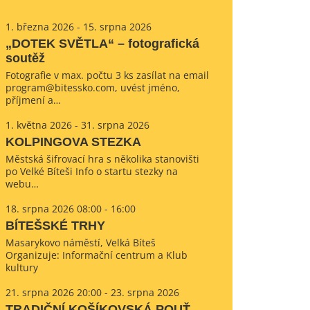
1. března 2026 - 15. srpna 2026
„DOTEK SVĚTLA“ – fotografická
soutěž
Fotografie v max. počtu 3 ks zasílat na email
program@bitessko.com, uvést jméno,
příjmení a…
1. května 2026 - 31. srpna 2026
KOLPINGOVA STEZKA
Městská šifrovací hra s několika stanovišti
po Velké Bíteši Info o startu stezky na
webu…
18. srpna 2026 08:00 - 16:00
BÍTEŠSKÉ TRHY
Masarykovo náměstí, Velká Bíteš
Organizuje: Informační centrum a Klub
kultury
21. srpna 2026 20:00 - 23. srpna 2026
TRADIČNÍ KOŠÍKOVSKÁ POUŤ