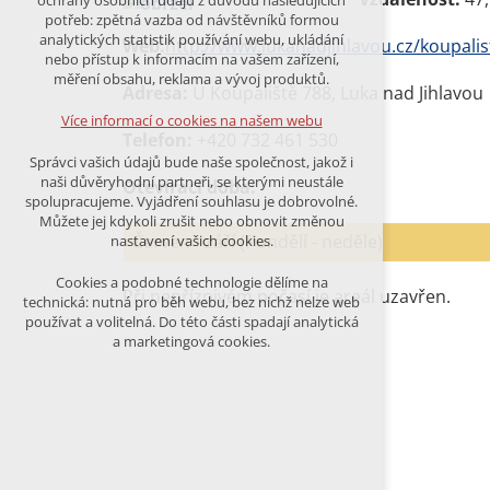
ochrany osobních údajů z důvodu následujících
nutná pro provozování webu
potřeb: zpětná vazba od návštěvníků formou
udržení kontextu stránek (session):
analytických statistik používání webu, ukládání
Web:
http://www.lukanadjihlavou.cz/koupalis
případná přihlášení, volby jazyka, apod.
nebo přístup k informacím na vašem zařízení,
měření obsahu, reklama a vývoj produktů.
Adresa:
U Koupaliště 788, Luka nad Jihlavou
Volitelná cookies
analytická pro anonymizované
Více informací o cookies na našem webu
vyhodnocení návštěvnosti
Telefon:
+420 732 461 530
marketingová cookies (Google)
Správci vašich údajů bude naše společnost, jakož i
naši důvěryhodní partneři, se kterými neustále
Otevírací doba:
Více informací o cookies na našem webu
spolupracujeme. Vyjádření souhlasu je dobrovolné.
Můžete jej kdykoli zrušit nebo obnovit změnou
Červen - září (Pondělí - neděle)
nastavení vašich cookies.
PŘIJMOUT VŠECHNY COOKIES
Cookies a podobné technologie dělíme na
Při nepříznivém počasí je areál uzavřen.
technická: nutná pro běh webu, bez nichž nelze web
používat a volitelná. Do této části spadají analytická
ODMÍTNOUT VŠE
a marketingová cookies.