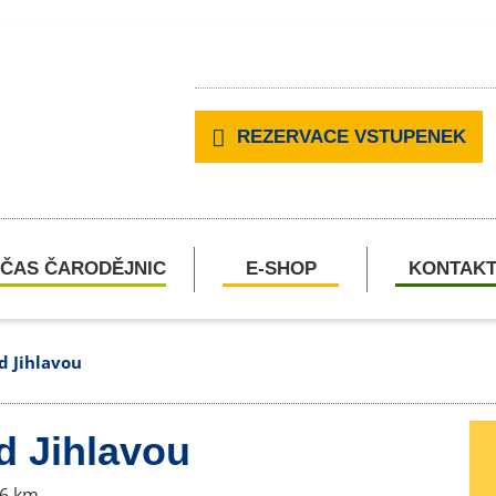
REZERVACE VSTUPENEK
ČAS ČARODĚJNIC
E-SHOP
KONTAK
d Jihlavou
d Jihlavou
6 km