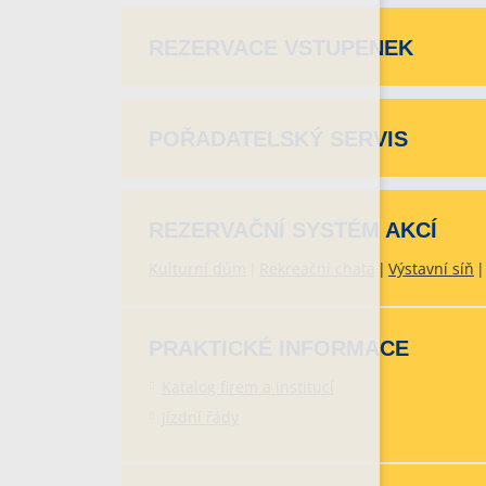
REZERVACE VSTUPENEK
POŘADATELSKÝ SERVIS
REZERVAČNÍ SYSTÉM AKCÍ
Kulturní dům
Rekreační chata
Výstavní síň
PRAKTICKÉ INFORMACE
Katalog firem a institucí
Jízdní řády