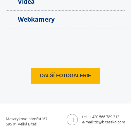
Videa
Webkamery
DALŠÍ FOTOGALERIE
tel.:
+ 420 566 789 313
Masarykovo náměstí 67
e-mail:
tic@bitessko.com
595 01 Velká Bíteš