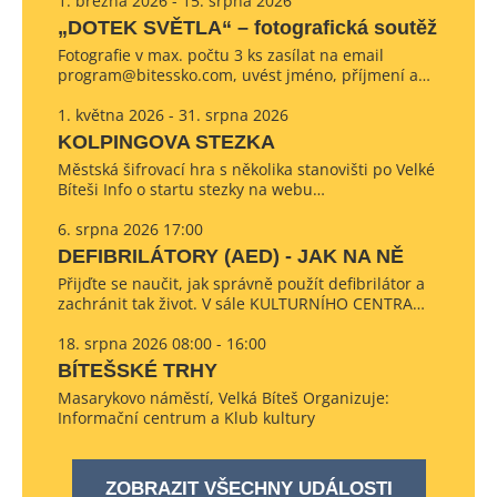
1. března 2026 - 15. srpna 2026
„DOTEK SVĚTLA“ – fotografická soutěž
Fotografie v max. počtu 3 ks zasílat na email
program@bitessko.com, uvést jméno, příjmení a…
1. května 2026 - 31. srpna 2026
KOLPINGOVA STEZKA
Městská šifrovací hra s několika stanovišti po Velké
Bíteši Info o startu stezky na webu…
6. srpna 2026 17:00
DEFIBRILÁTORY (AED) - JAK NA NĚ
Přijďte se naučit, jak správně použít defibrilátor a
zachránit tak život. V sále KULTURNÍHO CENTRA…
18. srpna 2026 08:00 - 16:00
BÍTEŠSKÉ TRHY
Masarykovo náměstí, Velká Bíteš Organizuje:
Informační centrum a Klub kultury
ZOBRAZIT VŠECHNY UDÁLOSTI