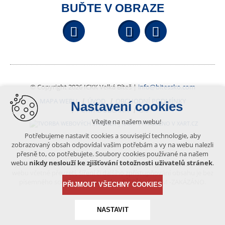
BUĎTE V OBRAZE
Facebook
YouTube
Wikipedi
© Copyright 2026 ICKK Velká Bíteš |
info@bitessko.com
MAPA WEBU
ÚVOD
OBCHODNÍ PODMÍNKY
Nastavení cookies
PORTÁL OBČANA
GIS
Vítejte na našem webu!
VYTVOŘENO V XART.CZ
Potřebujeme nastavit cookies a související technologie, aby
zobrazovaný obsah odpovídal vašim potřebám a vy na webu nalezli
přesně to, co potřebujete. Soubory cookies používané na našem
Obsah tohoto portálu je chráněn autorským právem, které
webu
nikdy neslouží ke zjišťování totožnosti uživatelů stránek
.
vykonává vydavatel. Jakékoliv užití článků a fotografií z této podoby
webu včetně převzetí, šíření či dalšího zpřístupňování obsahu je bez
písemného souhlasu vydavatele – BÍTEŠSKO.COM -ZAKÁZÁNO.
PŘIJMOUT VŠECHNY COOKIES
NASTAVIT