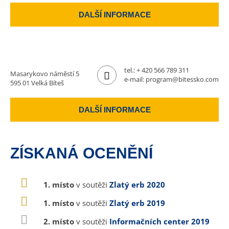
DALŠÍ INFORMACE
tel.:
+ 420 566 789 311
Masarykovo náměstí 5
e-mail:
program@bitessko.com
595 01 Velká Bíteš
DALŠÍ INFORMACE
ZÍSKANÁ OCENĚNÍ
1. místo
v soutěži
Zlatý erb 2020
1. místo
v soutěži
Zlatý erb 2019
2. místo
v soutěži
Informačních center 2019