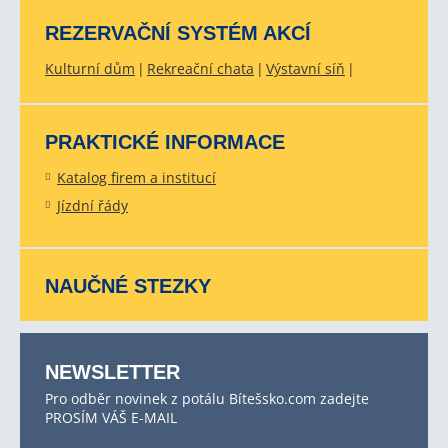
REZERVAČNÍ SYSTÉM AKCÍ
Kulturní dům
Rekreační chata
Výstavní síň
PRAKTICKÉ INFORMACE
Katalog firem a institucí
Jízdní řády
NAUČNÉ STEZKY
NEWSLETTER
Pro odběr novinek z potálu Bítešsko.com zadejte
PROSÍM VÁŠ E-MAIL