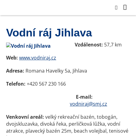
Vodní ráj Jihlava
Vzdálenost:
57,7 km
Web:
www.vodniraj.cz
Adresa:
Romana Havelky 5a, Jihlava
Telefon:
+420 567 230 166
E-mail:
vodniraj@smj.cz
Venkovní areál:
velký rekreační bazén, tobogán,
dvojskluzavka, divoká řeka, perličková lůžka, vodní
atrakce, plavecký bazén 25m, beach volejbal, tenisové