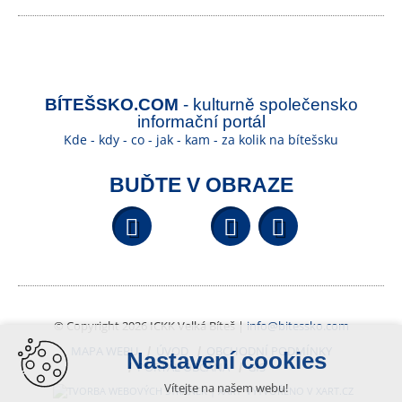
BÍTEŠSKO.COM
- kulturně společensko
informační portál
Kde - kdy - co - jak - kam - za kolik na bítešsku
BUĎTE V OBRAZE
Facebook
YouTube
Wikipedi
© Copyright 2026 ICKK Velká Bíteš |
info@bitessko.com
MAPA WEBU
ÚVOD
OBCHODNÍ PODMÍNKY
Nastavení cookies
PORTÁL OBČANA
GIS
Vítejte na našem webu!
VYTVOŘENO V XART.CZ