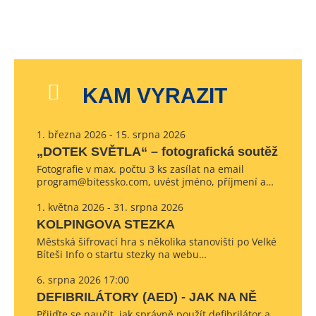
KAM VYRAZIT
1. března 2026 - 15. srpna 2026
„DOTEK SVĚTLA“ – fotografická soutěž
Fotografie v max. počtu 3 ks zasílat na email
program@bitessko.com, uvést jméno, příjmení a…
1. května 2026 - 31. srpna 2026
KOLPINGOVA STEZKA
Městská šifrovací hra s několika stanovišti po Velké
Bíteši Info o startu stezky na webu…
6. srpna 2026 17:00
DEFIBRILÁTORY (AED) - JAK NA NĚ
Přijďte se naučit, jak správně použít defibrilátor a