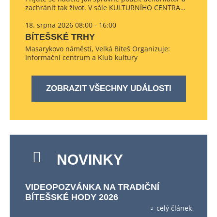
zachránit tak život. V sále KULTURNÍHO CENTRA…
18. srpna 2026 08:00 - 16:00
BÍTEŠSKÉ TRHY
Masarykovo náměstí, Velká Bíteš Organizuje:
Informační centrum a Klub kultury
ZOBRAZIT VŠECHNY UDÁLOSTI
NOVINKY
VIDEOPOZVÁNKA NA TRADIČNÍ
BÍTEŠSKÉ HODY 2026
celý článek