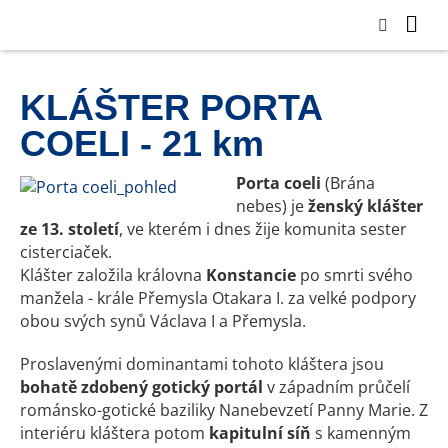
KLÁŠTER PORTA
COELI - 21 km
Porta coeli
(Brána
nebes) je
ženský klášter
ze 13. století
, ve kterém i dnes žije komunita sester
cisterciaček.
Klášter založila královna
Konstancie
po smrti svého
manžela - krále Přemysla Otakara I. za velké podpory
obou svých synů Václava I a Přemysla.
Proslavenými dominantami tohoto kláštera jsou
bohatě zdobený gotický portál
v západním průčelí
románsko-gotické baziliky Nanebevzetí Panny Marie. Z
interiéru kláštera potom
kapitulní síň
s kamenným