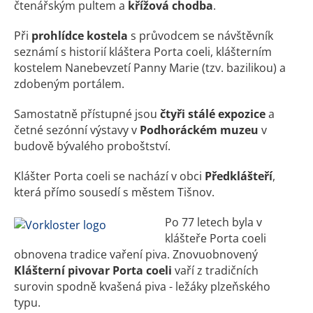
čtenářským pultem a
křížová chodba
.
Při
prohlídce kostela
s průvodcem se návštěvník
seznámí s historií kláštera Porta coeli, klášterním
kostelem Nanebevzetí Panny Marie (tzv. bazilikou) a
zdobeným portálem.
Samostatně přístupné jsou
čtyři stálé expozice
a
četné sezónní výstavy v
Podhoráckém muzeu
v
budově bývalého proboštství.
Klášter Porta coeli se nachází v obci
Předklášteří
,
která přímo sousedí s městem Tišnov.
Po 77 letech byla v
klášteře Porta coeli
obnovena tradice vaření piva. Znovuobnovený
Klášterní pivovar Porta coeli
vaří z tradičních
surovin spodně kvašená piva - ležáky plzeňského
typu.