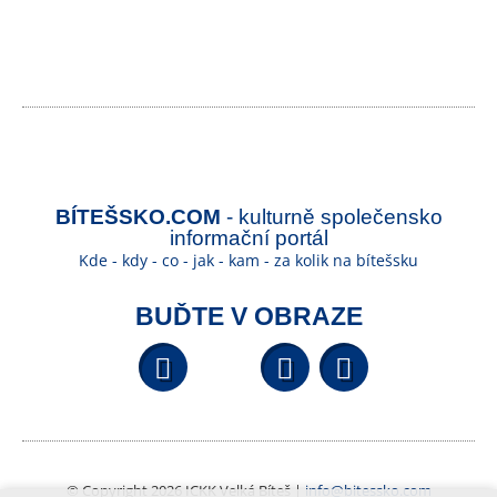
BÍTEŠSKO.COM
- kulturně společensko
informační portál
Kde - kdy - co - jak - kam - za kolik na bítešsku
BUĎTE V OBRAZE
Facebook
YouTube
Wikipedi
© Copyright 2026 ICKK Velká Bíteš |
info@bitessko.com