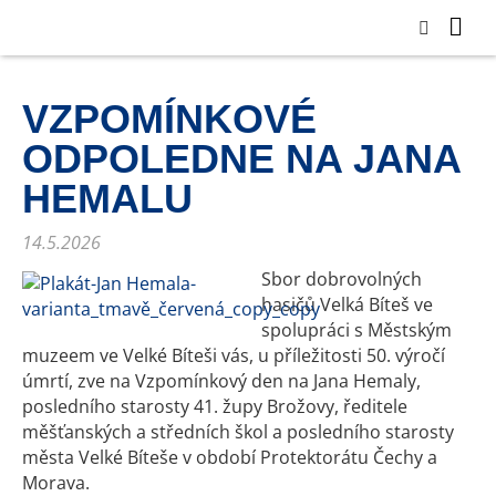
VZPOMÍNKOVÉ
ODPOLEDNE NA JANA
HEMALU
14.5.2026
Sbor dobrovolných
hasičů Velká Bíteš ve
spolupráci s Městským
muzeem ve Velké Bíteši vás, u příležitosti 50. výročí
úmrtí, zve na Vzpomínkový den na Jana Hemaly,
posledního starosty 41. župy Brožovy, ředitele
měšťanských a středních škol a posledního starosty
města Velké Bíteše v období Protektorátu Čechy a
Morava.