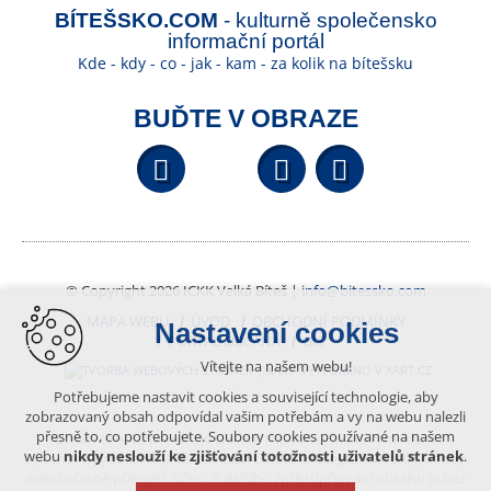
BÍTEŠSKO.COM
- kulturně společensko
informační portál
Kde - kdy - co - jak - kam - za kolik na bítešsku
BUĎTE V OBRAZE
Facebook
YouTube
Wikipedi
© Copyright 2026 ICKK Velká Bíteš |
info@bitessko.com
MAPA WEBU
ÚVOD
OBCHODNÍ PODMÍNKY
Nastavení cookies
PORTÁL OBČANA
GIS
Vítejte na našem webu!
VYTVOŘENO V XART.CZ
Potřebujeme nastavit cookies a související technologie, aby
zobrazovaný obsah odpovídal vašim potřebám a vy na webu nalezli
přesně to, co potřebujete. Soubory cookies používané na našem
Obsah tohoto portálu je chráněn autorským právem, které
webu
nikdy neslouží ke zjišťování totožnosti uživatelů stránek
.
vykonává vydavatel. Jakékoliv užití článků a fotografií z této podoby
webu včetně převzetí, šíření či dalšího zpřístupňování obsahu je bez