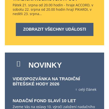
Pátek 21. srpna od 20.00 hodin - hraje ACCORD, v
sobotu 22. srpna od 20.00 hodin hrají PIKARDI, v
neděli 23. srpna…
ZOBRAZIT VŠECHNY UDÁLOSTI
NOVINKY
VIDEOPOZVÁNKA NA TRADIČNÍ
BÍTEŠSKÉ HODY 2026
celý článek
NADAČNÍ FOND SLAVÍ 10 LET
Zveme Vás na oslavy 10. výročí založení nadačního