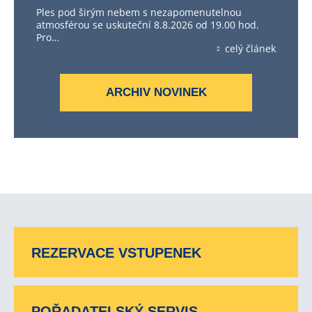
Ples pod širým nebem s nezapomenutelnou
atmosférou se uskuteční 8.8.2026 od 19.00 hod.
Pro…
celý článek
ARCHIV NOVINEK
REZERVACE VSTUPENEK
POŘADATELSKÝ SERVIS