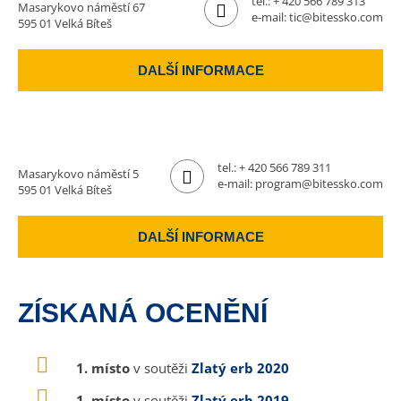
tel.:
+ 420 566 789 313
Masarykovo náměstí 67
e-mail:
tic@bitessko.com
595 01 Velká Bíteš
DALŠÍ INFORMACE
tel.:
+ 420 566 789 311
Masarykovo náměstí 5
e-mail:
program@bitessko.com
595 01 Velká Bíteš
DALŠÍ INFORMACE
ZÍSKANÁ OCENĚNÍ
1. místo
v soutěži
Zlatý erb 2020
1. místo
v soutěži
Zlatý erb 2019