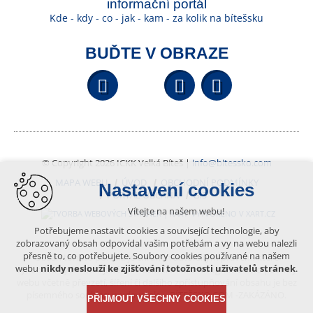
informační portál
Kde - kdy - co - jak - kam - za kolik na bítešsku
BUĎTE V OBRAZE
Facebook
YouTube
Wikipedi
© Copyright 2026 ICKK Velká Bíteš |
info@bitessko.com
MAPA WEBU
ÚVOD
OBCHODNÍ PODMÍNKY
Nastavení cookies
PORTÁL OBČANA
GIS
Vítejte na našem webu!
VYTVOŘENO V XART.CZ
Potřebujeme nastavit cookies a související technologie, aby
zobrazovaný obsah odpovídal vašim potřebám a vy na webu nalezli
přesně to, co potřebujete. Soubory cookies používané na našem
Obsah tohoto portálu je chráněn autorským právem, které
webu
nikdy neslouží ke zjišťování totožnosti uživatelů stránek
.
vykonává vydavatel. Jakékoliv užití článků a fotografií z této podoby
webu včetně převzetí, šíření či dalšího zpřístupňování obsahu je bez
písemného souhlasu vydavatele – BÍTEŠSKO.COM -ZAKÁZÁNO.
PŘIJMOUT VŠECHNY COOKIES