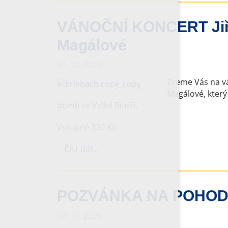
VÁNOČNÍ KONCERT Jiří
Magálové
31. 10. 2025
Zveme Vás na vá
Magálové, který
domě ve Velké Bíteši.
Vstupné 330 Kč.
Číst dál...
POZVÁNKA NA POHOD
30. 10. 2025