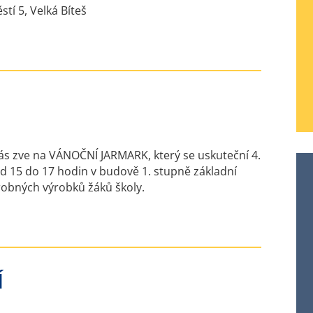
tí 5, Velká Bíteš
Vás zve na VÁNOČNÍ JARMARK, který se uskuteční 4.
d 15 do 17 hodin v budově 1. stupně základní
drobných výrobků žáků školy.
Í