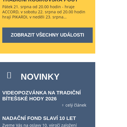
Pátek 21. srpna od 20.00 hodin - hraje
ACCORD, v sobotu 22. srpna od 20.00 hodin
hrají PIKARDI, v neděli 23. srpna…
ZOBRAZIT VŠECHNY UDÁLOSTI
NOVINKY
VIDEOPOZVÁNKA NA TRADIČNÍ
BÍTEŠSKÉ HODY 2026
celý článek
NADAČNÍ FOND SLAVÍ 10 LET
Zveme Vás na oslavy 10. výročí založení