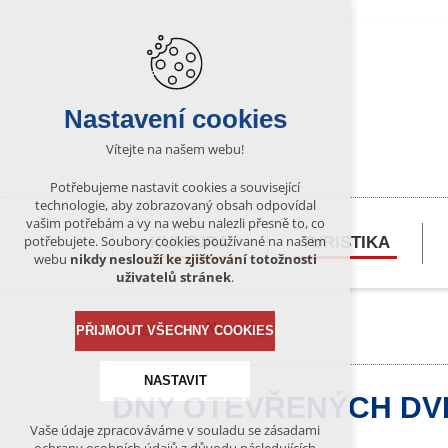
Nastavení cookies
Vítejte na našem webu!
Potřebujeme nastavit cookies a související
technologie, aby zobrazovaný obsah odpovídal
vašim potřebám a vy na webu nalezli přesně to, co
potřebujete. Soubory cookies používané na našem
KULTURA
TURISTIKA
webu
nikdy neslouží ke zjišťování totožnosti
uživatelů stránek
.
Bítešsko
Novinky
PŘIJMOUT VŠECHNY COOKIES
NASTAVIT
DNY OTEVŘENÝCH DVE
Vaše údaje zpracováváme v souladu se zásadami
Technická cookies
10. 11. 2025