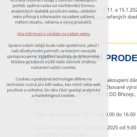
ochrany osobních údajů z důvodu následujících
nutná pro provozování webu
potřeb: zpětná vazba od návštěvníků formou
udržení kontextu stránek (session):
25.11. a 15.1.2
analytických statistik používání webu, ukládání
případná přihlášení, volby jazyka, apod.
otevřených dveř
nebo přístup k informacím na vašem zařízení,
měření obsahu, reklama a vývoj produktů.
Volitelná cookies
Číst dál...
analytická pro anonymizované
Více informací o cookies na našem webu
vyhodnocení návštěvnosti
marketingová cookies (Google)
Správci vašich údajů bude naše společnost, jakož i
naši důvěryhodní partneři, se kterými neustále
Více informací o cookies na našem webu
PŘEDVÁNOČNÍ PRODE
spolupracujeme. Vyjádření souhlasu je dobrovolné.
Můžete jej kdykoli zrušit nebo obnovit změnou
nastavení vašich cookies.
10. 11. 2025
PŘIJMOUT VŠECHNY COOKIES
Cookies a podobné technologie dělíme na
K zakoupení dárk
technická: nutná pro běh webu, bez nichž nelze web
háčkované výrob
používat a volitelná. Do této části spadají analytická
ODMÍTNOUT VŠE
obrazy a obrázky, výrobky dětí z DD Březe
a marketingová cookies.
dalších drobností.
Výběr výrobků bude 19. 11. od 9.00 do 16.00
Od 21. listopadu do 1. prosince 2025 od 9.00
od 9.00 do 12.00 hodin.