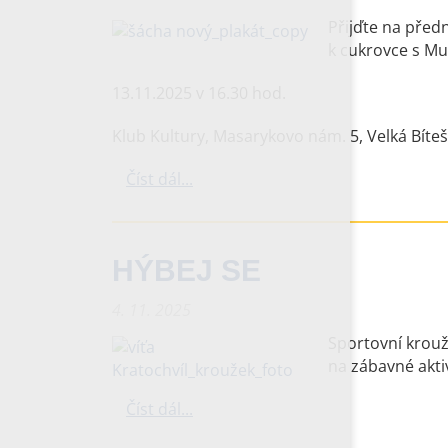
Přijďte na před
k cukrovce s Mu
13.11.2025 v 16.30 hod.
Klub Kultury, Masarykovo nám. 5, Velká Bíteš
Číst dál...
HÝBEJ SE
4. 11. 2025
Sportovní krouž
na zábavné aktiv
Číst dál...