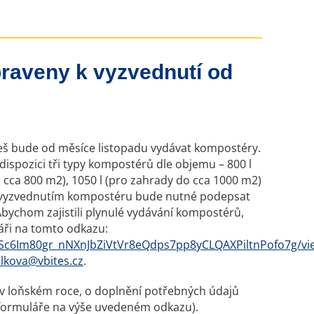
raveny k vyzvednutí od
eš bude od měsíce listopadu vydávat kompostéry.
dispozici tři typy kompostérů dle objemu – 800 l
 cca 800 m2), 1050 l (pro zahrady do cca 1000 m2)
ed vyzvednutím kompostéru bude nutné podepsat
bychom zajistili plynulé vydávání kompostérů,
áři na tomto odkazu:
QLSc6Im80gr_nNXnJbZiVtVr8eQdps7pp8yCLQAXPiltnPofo7g/v
lkova@vbites.cz
.
iž v loňském roce, o doplnění potřebných údajů
 formuláře na výše uvedeném odkazu).