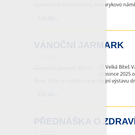
Výstavní síň Klubu kultury, Masarykovo náměs
Číst dál...
VÁNOČNÍ JARMARK
7. 11. 2025
ZŠ Velká Bíteš 
prosince 2025 o
školy. Těšit se můžete na prodejní výstavu 
Číst dál...
PŘEDNÁŠKA O ZDRAV
4. 11. 2025