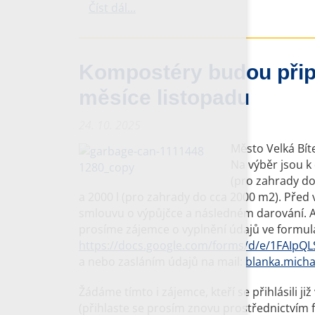
Číst dál...
Kompostéry budou přip
měsíce listopadu
24. 10. 2025
Město Velká Bít
Na výběr jsou k 
(pro zahrady do
a 2000 l (pro zahrady do cca 2000 m2). Př
smlouvu o výpůjčce a následném darování. A
prosíme zájemce o vyplnění údajů ve formul
https://docs.google.com/forms/d/e/1FAIp
a nebo zasláním údajů na mail:
blanka.micha
Žádáme tímto i zájemce, kteří se přihlásili j
(přihlaste se prosím znovu prostřednictvím