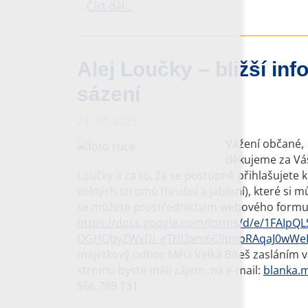
Číst dál...
Alej Loučky – bližší i
sázení
24. 10. 2025
Vážení občané,
děkujeme za Váš
Loučky a za to, že se postupně přihlašujete k
volných stromů (hrušní a jabloní), které si můž
se můžete prostřednictvím webového formu
https://docs.google.com/forms/d/e/1FAIpQ
OGHQbyZWxDi_gTHl3xm6C9pnpRAqaJ0wWe
majetkový odbor MěÚ Velká Bíteš zasláním va
stromu byste měli zájem, na e-mail:
blanka.m
566 789 131.