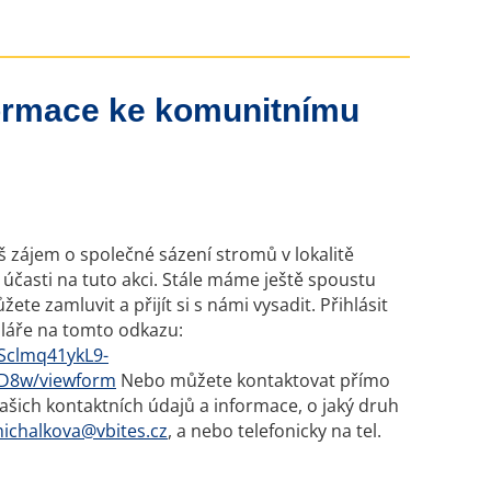
nformace ke komunitnímu
 zájem o společné sázení stromů v lokalitě
 účasti na tuto akci. Stále máme ještě spoustu
ete zamluvit a přijít si s námi vysadit. Přihlásit
láře na tomto odkazu:
LSclmq41ykL9-
D8w/viewform
Nebo můžete kontaktovat přímo
šich kontaktních údajů a informace, o jaký druh
ichalkova@vbites.cz
, a nebo telefonicky na tel.