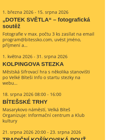
1. března 2026 - 15. srpna 2026
„DOTEK SVĚTLA“ – fotografická
soutěž
Fotografie v max. počtu 3 ks zasílat na email
program@bitessko.com, uvést jméno,
příjmení a…
1. května 2026 - 31. srpna 2026
KOLPINGOVA STEZKA
Městská šifrovací hra s několika stanovišti
po Velké Bíteši Info o startu stezky na
webu…
18. srpna 2026 08:00 - 16:00
BÍTEŠSKÉ TRHY
Masarykovo náměstí, Velká Bíteš
Organizuje: Informační centrum a Klub
kultury
21. srpna 2026 20:00 - 23. srpna 2026
TRADIČNÍ KOŠÍKOVSKÁ POUŤ