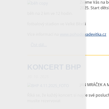
Zveme Vás na bě
2025. Start děts
běh na 2 km ve 12 hodin.
fotbalový stadion ve Velké Bíteši
Více informací na
www.pohodovadevitka.cz
Číst dál...
KONCERT BHP
30. 10. 2025
JAN MRÁČEK A 
Říká se, že každý koncert si najde své posluc
musíte rezervovat