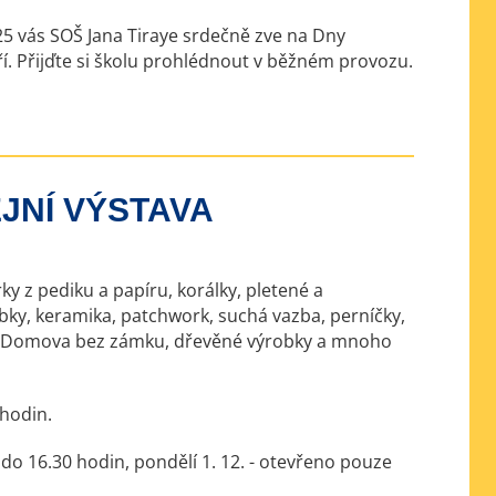
025 vás SOŠ Jana Tiraye srdečně zve na Dny
í. Přijďte si školu prohlédnout v běžném provozu.
JNÍ VÝSTAVA
y z pediku a papíru, korálky, pletené a
ky, keramika, patchwork, suchá vazba, perníčky,
jc, Domova bez zámku, dřevěné výrobky a mnoho
 hodin.
 do 16.30 hodin, pondělí 1. 12. - otevřeno pouze