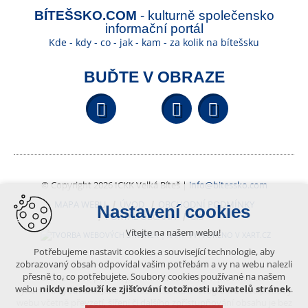
BÍTEŠSKO.COM
- kulturně společensko
informační portál
Kde - kdy - co - jak - kam - za kolik na bítešsku
BUĎTE V OBRAZE
Facebook
YouTube
Wikipedi
© Copyright 2026 ICKK Velká Bíteš |
info@bitessko.com
MAPA WEBU
ÚVOD
OBCHODNÍ PODMÍNKY
Nastavení cookies
PORTÁL OBČANA
GIS
Vítejte na našem webu!
VYTVOŘENO V XART.CZ
Potřebujeme nastavit cookies a související technologie, aby
zobrazovaný obsah odpovídal vašim potřebám a vy na webu nalezli
přesně to, co potřebujete. Soubory cookies používané na našem
Obsah tohoto portálu je chráněn autorským právem, které
webu
nikdy neslouží ke zjišťování totožnosti uživatelů stránek
.
vykonává vydavatel. Jakékoliv užití článků a fotografií z této podoby
webu včetně převzetí, šíření či dalšího zpřístupňování obsahu je bez