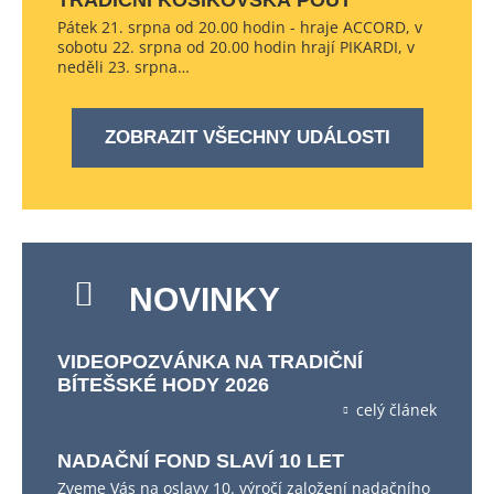
TRADIČNÍ KOŠÍKOVSKÁ POUŤ
Pátek 21. srpna od 20.00 hodin - hraje ACCORD, v
sobotu 22. srpna od 20.00 hodin hrají PIKARDI, v
neděli 23. srpna…
ZOBRAZIT VŠECHNY UDÁLOSTI
NOVINKY
VIDEOPOZVÁNKA NA TRADIČNÍ
BÍTEŠSKÉ HODY 2026
celý článek
NADAČNÍ FOND SLAVÍ 10 LET
Zveme Vás na oslavy 10. výročí založení nadačního