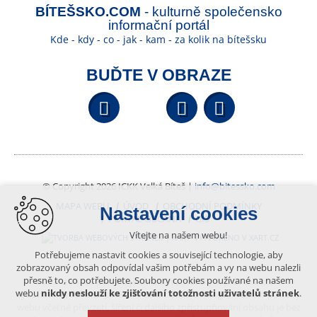
BÍTEŠSKO.COM
- kulturně společensko
informační portál
Kde - kdy - co - jak - kam - za kolik na bítešsku
BUĎTE V OBRAZE
Facebook
YouTube
Wikipedi
© Copyright 2026 ICKK Velká Bíteš |
info@bitessko.com
MAPA WEBU
ÚVOD
OBCHODNÍ PODMÍNKY
Nastavení cookies
PORTÁL OBČANA
GIS
Vítejte na našem webu!
VYTVOŘENO V XART.CZ
Potřebujeme nastavit cookies a související technologie, aby
zobrazovaný obsah odpovídal vašim potřebám a vy na webu nalezli
přesně to, co potřebujete. Soubory cookies používané na našem
Obsah tohoto portálu je chráněn autorským právem, které
webu
nikdy neslouží ke zjišťování totožnosti uživatelů stránek
.
vykonává vydavatel. Jakékoliv užití článků a fotografií z této podoby
webu včetně převzetí, šíření či dalšího zpřístupňování obsahu je bez