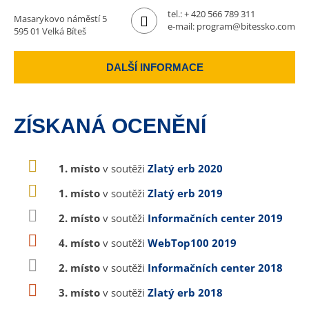
tel.:
+ 420 566 789 311
Masarykovo náměstí 5
e-mail:
program@bitessko.com
595 01 Velká Bíteš
DALŠÍ INFORMACE
ZÍSKANÁ OCENĚNÍ
1. místo
v soutěži
Zlatý erb 2020
1. místo
v soutěži
Zlatý erb 2019
2. místo
v soutěži
Informačních center 2019
4. místo
v soutěži
WebTop100 2019
2. místo
v soutěži
Informačních center 2018
3. místo
v soutěži
Zlatý erb 2018