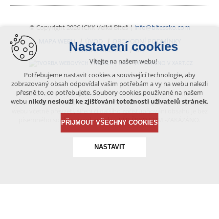
© Copyright 2026 ICKK Velká Bíteš |
info@bitessko.com
MAPA WEBU
ÚVOD
OBCHODNÍ PODMÍNKY
Nastavení cookies
PORTÁL OBČANA
GIS
Vítejte na našem webu!
VYTVOŘENO V XART.CZ
Potřebujeme nastavit cookies a související technologie, aby
zobrazovaný obsah odpovídal vašim potřebám a vy na webu nalezli
přesně to, co potřebujete. Soubory cookies používané na našem
Obsah tohoto portálu je chráněn autorským právem, které
webu
nikdy neslouží ke zjišťování totožnosti uživatelů stránek
.
vykonává vydavatel. Jakékoliv užití článků a fotografií z této podoby
webu včetně převzetí, šíření či dalšího zpřístupňování obsahu je bez
písemného souhlasu vydavatele – BÍTEŠSKO.COM -ZAKÁZÁNO.
PŘIJMOUT VŠECHNY COOKIES
NASTAVIT
Technická cookies
nutná pro provozování webu
udržení kontextu stránek (session): případná přihlášení,
volby jazyka, apod.