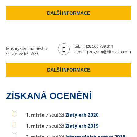
DALŠÍ INFORMACE
tel.:
+ 420 566 789 311
Masarykovo náměstí 5
e-mail:
program@bitessko.com
595 01 Velká Bíteš
DALŠÍ INFORMACE
ZÍSKANÁ OCENĚNÍ
1. místo
v soutěži
Zlatý erb 2020
1. místo
v soutěži
Zlatý erb 2019
2. místo
v soutěži
Informačních center 2019