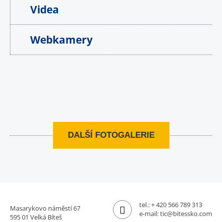
Videa
Webkamery
DALŠÍ FOTOGALERIE
tel.:
+ 420 566 789 313
Masarykovo náměstí 67
e-mail:
tic@bitessko.com
595 01 Velká Bíteš