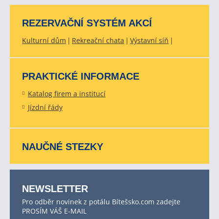
REZERVAČNÍ SYSTÉM AKCÍ
Kulturní dům
Rekreační chata
Výstavní síň
PRAKTICKÉ INFORMACE
Katalog firem a institucí
Jízdní řády
NAUČNÉ STEZKY
NEWSLETTER
Pro odběr novinek z potálu Bítešsko.com zadejte
PROSÍM VÁŠ E-MAIL