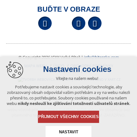
BUĎTE V OBRAZE
Facebook
YouTube
Wikipedi
© Copyright 2026 ICKK Velká Bíteš |
info@bitessko.com
MAPA WEBU
ÚVOD
OBCHODNÍ PODMÍNKY
Nastavení cookies
PORTÁL OBČANA
GIS
Vítejte na našem webu!
VYTVOŘENO V XART.CZ
Potřebujeme nastavit cookies a související technologie, aby
zobrazovaný obsah odpovídal vašim potřebám a vy na webu nalezli
přesně to, co potřebujete. Soubory cookies používané na našem
Obsah tohoto portálu je chráněn autorským právem, které
webu
nikdy neslouží ke zjišťování totožnosti uživatelů stránek
.
vykonává vydavatel. Jakékoliv užití článků a fotografií z této podoby
webu včetně převzetí, šíření či dalšího zpřístupňování obsahu je bez
písemného souhlasu vydavatele – BÍTEŠSKO.COM -ZAKÁZÁNO.
PŘIJMOUT VŠECHNY COOKIES
NASTAVIT