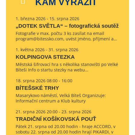
KAM VYRAZIT
1. března 2026 - 15. srpna 2026
„DOTEK SVĚTLA“ – fotografická soutěž
Fotografie v max. počtu 3 ks zasílat na email
program@bitessko.com, uvést jméno, příjmení a…
1. května 2026 - 31. srpna 2026
KOLPINGOVA STEZKA
Městská šifrovací hra s několika stanovišti po Velké
Bíteši Info o startu stezky na webu…
18. srpna 2026 08:00 - 16:00
BÍTEŠSKÉ TRHY
Masarykovo náměstí, Velká Bíteš Organizuje:
Informační centrum a Klub kultury
21. srpna 2026 20:00 - 23. srpna 2026
TRADIČNÍ KOŠÍKOVSKÁ POUŤ
Pátek 21. srpna od 20.00 hodin - hraje ACCORD, v
sobotu 22. srpna od 20.00 hodin hrají PIKARDI, v