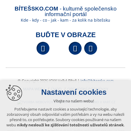
BÍTEŠSKO.COM
- kulturně společensko
informační portál
Kde - kdy - co - jak - kam - za kolik na bítešsku
BUĎTE V OBRAZE
Facebook
YouTube
Wikipedi
© Copyright 2026 ICKK Velká Bíteš |
info@bitessko.com
MAPA WEBU
ÚVOD
OBCHODNÍ PODMÍNKY
Nastavení cookies
PORTÁL OBČANA
GIS
Vítejte na našem webu!
VYTVOŘENO V XART.CZ
Potřebujeme nastavit cookies a související technologie, aby
zobrazovaný obsah odpovídal vašim potřebám a vy na webu nalezli
přesně to, co potřebujete. Soubory cookies používané na našem
Obsah tohoto portálu je chráněn autorským právem, které
webu
nikdy neslouží ke zjišťování totožnosti uživatelů stránek
.
vykonává vydavatel. Jakékoliv užití článků a fotografií z této podoby
webu včetně převzetí, šíření či dalšího zpřístupňování obsahu je bez