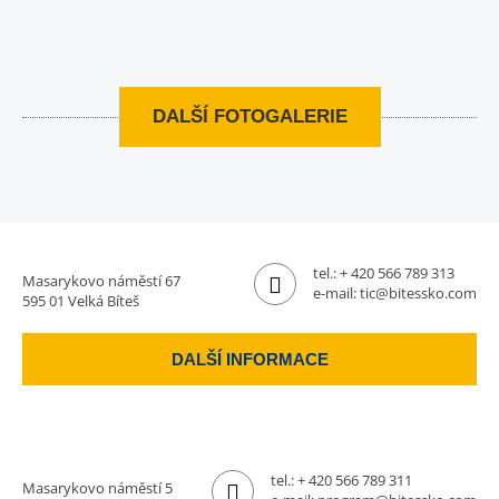
DALŠÍ FOTOGALERIE
tel.:
+ 420 566 789 313
Masarykovo náměstí 67
e-mail:
tic@bitessko.com
595 01 Velká Bíteš
DALŠÍ INFORMACE
tel.:
+ 420 566 789 311
Masarykovo náměstí 5