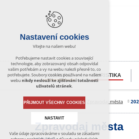
Nastavení cookies
Vítejte na našem webu!
Potřebujeme nastavit cookies a související
technologie, aby zobrazovaný obsah odpovídal
vašim potřebám a vy na webu nalezli přesně to, co
potřebujete. Soubory cookies používané na našem
KULTURA
TURISTIKA
webu
nikdy neslouží ke zjišťování totožnosti
uživatelů stránek
.
Bítešsko
Kultura
Zpravodaj města
202
PŘIJMOUT VŠECHNY COOKIES
NASTAVIT
Zpravodaj města
Vaše údaje zpracováváme v souladu se zásadami
Technická cookies