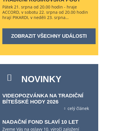
Pátek 21. srpna od 20.00 hodin - hraje
ACCORD, v sobotu 22. srpna od 20.00 hodin
hrají PIKARDI, v neděli 23. srpna…
ZOBRAZIT VŠECHNY UDÁLOSTI
NOVINKY
VIDEOPOZVÁNKA NA TRADIČNÍ
BÍTEŠSKÉ HODY 2026
celý článek
NADAČNÍ FOND SLAVÍ 10 LET
Zveme Vás na oslavy 10. výročí založení