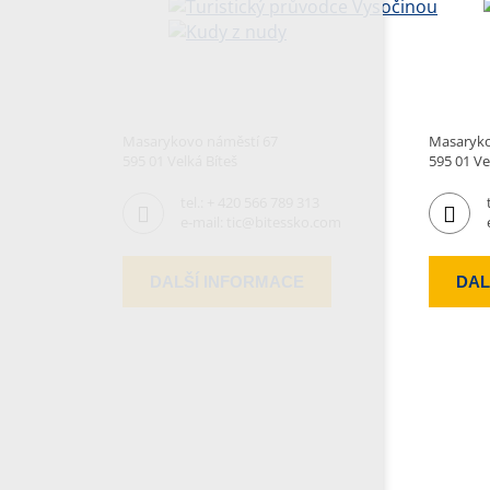
Masarykovo náměstí 67
Masaryko
595 01 Velká Bíteš
595 01 Ve
tel.:
+ 420 566 789 313
e-mail:
tic@bitessko.com
DALŠÍ INFORMACE
DAL