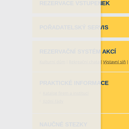
REZERVACE VSTUPENEK
POŘADATELSKÝ SERVIS
REZERVAČNÍ SYSTÉM AKCÍ
Kulturní dům
Rekreační chata
Výstavní síň
PRAKTICKÉ INFORMACE
Katalog firem a institucí
Jízdní řády
NAUČNÉ STEZKY