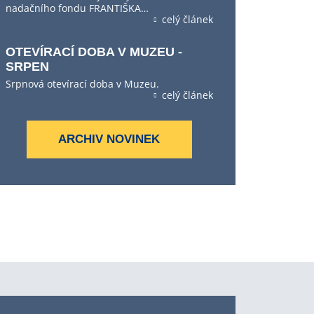
nadačního fondu FRANTIŠKA…
celý článek
OTEVÍRACÍ DOBA V MUZEU -
SRPEN
Srpnová otevírací doba v Muzeu.
celý článek
ARCHIV NOVINEK