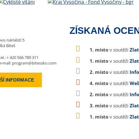
ZÍSKANÁ OCEN
vo náměstí 5
lká Bíteš
1. místo
v soutěži
Zla
tel.:
+ 420 566 789 311
1. místo
v soutěži
Zla
e-mail:
program@bitessko.com
2. místo
v soutěži
Inf
ŠÍ INFORMACE
4. místo
v soutěži
Web
2. místo
v soutěži
Inf
3. místo
v soutěži
Zla
1. místo
v soutěži
Zla