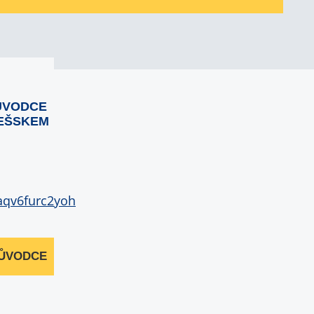
ŮVODCE
EŠSKEM
RŮVODCE