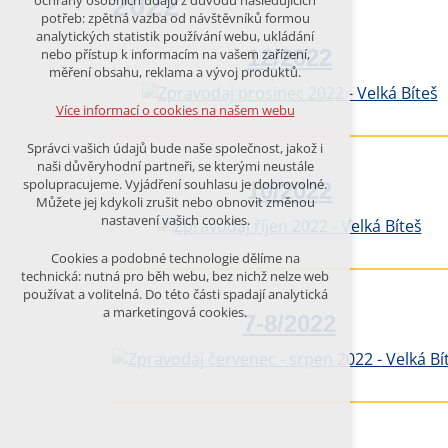
2022
ochrany osobních údajů z důvodu následujících
nutná pro provozování webu
potřeb: zpětná vazba od návštěvníků formou
udržení kontextu stránek (session):
analytických statistik používání webu, ukládání
případná přihlášení, volby jazyka, apod.
12/2022
nebo přístup k informacím na vašem zařízení,
měření obsahu, reklama a vývoj produktů.
Volitelná cookies
analytická pro anonymizované
Více informací o cookies na našem webu
vyhodnocení návštěvnosti
marketingová cookies (Google)
Správci vašich údajů bude naše společnost, jakož i
naši důvěryhodní partneři, se kterými neustále
Více informací o cookies na našem webu
spolupracujeme. Vyjádření souhlasu je dobrovolné.
10/2022
Můžete jej kdykoli zrušit nebo obnovit změnou
nastavení vašich cookies.
PŘIJMOUT VŠECHNY COOKIES
Cookies a podobné technologie dělíme na
technická: nutná pro běh webu, bez nichž nelze web
používat a volitelná. Do této části spadají analytická
ODMÍTNOUT VŠE
a marketingová cookies.
7-8/2022