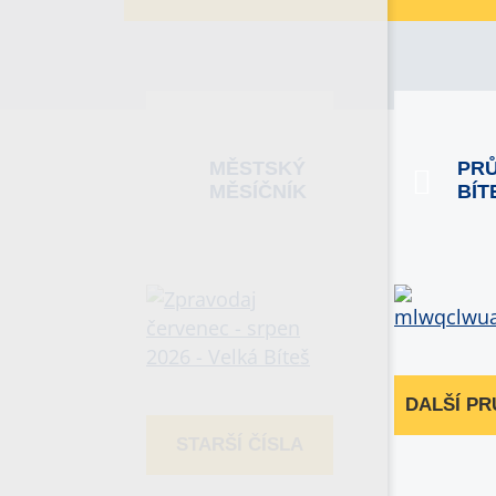
MĚSTSKÝ
PR
MĚSÍČNÍK
BÍT
DALŠÍ P
STARŠÍ ČÍSLA