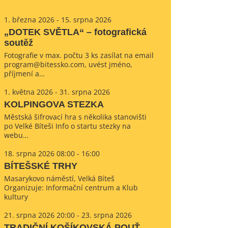
1. března 2026 - 15. srpna 2026
„DOTEK SVĚTLA“ – fotografická
soutěž
Fotografie v max. počtu 3 ks zasílat na email
program@bitessko.com, uvést jméno,
příjmení a…
1. května 2026 - 31. srpna 2026
KOLPINGOVA STEZKA
Městská šifrovací hra s několika stanovišti
po Velké Bíteši Info o startu stezky na
webu…
18. srpna 2026 08:00 - 16:00
BÍTEŠSKÉ TRHY
Masarykovo náměstí, Velká Bíteš
Organizuje: Informační centrum a Klub
kultury
21. srpna 2026 20:00 - 23. srpna 2026
TRADIČNÍ KOŠÍKOVSKÁ POUŤ