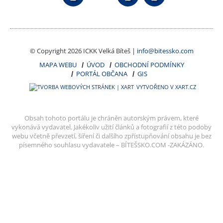
© Copyright 2026 ICKK Velká Bíteš |
info@bitessko.com
MAPA WEBU
ÚVOD
OBCHODNÍ PODMÍNKY
PORTÁL OBČANA
GIS
VYTVOŘENO V XART.CZ
Obsah tohoto portálu je chráněn autorským právem, které
vykonává vydavatel. Jakékoliv užití článků a fotografií z této podoby
webu včetně převzetí, šíření či dalšího zpřístupňování obsahu je bez
písemného souhlasu vydavatele – BÍTEŠSKO.COM -ZAKÁZÁNO.