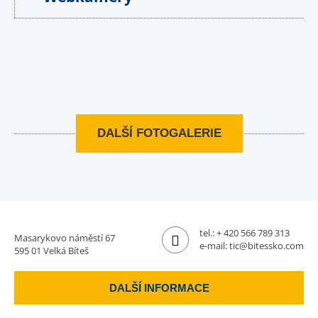
DALŠÍ FOTOGALERIE
tel.:
+ 420 566 789 313
Masarykovo náměstí 67
e-mail:
tic@bitessko.com
595 01 Velká Bíteš
DALŠÍ INFORMACE