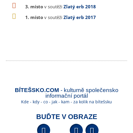
3. místo
v soutěži
Zlatý erb 2018
1. místo
v soutěži
Zlatý erb 2017
BÍTEŠSKO.COM
- kulturně společensko
informační portál
Kde - kdy - co - jak - kam - za kolik na bítešsku
BUĎTE V OBRAZE
Facebook
YouTube
Wikipedi