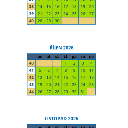
38
14
15
16
17
18
19
20
39
21
22
23
24
25
26
27
40
28
29
30
ŘÍJEN 2026
po
út
st
čt
pá
so
ne
40
1
2
3
4
41
5
6
7
8
9
10
11
42
12
13
14
15
16
17
18
43
19
20
21
22
23
24
25
44
26
27
28
29
30
31
LISTOPAD 2026
po
út
st
čt
pá
so
ne