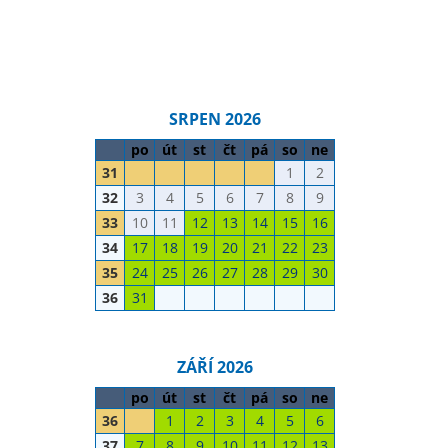
SRPEN 2026
po
út
st
čt
pá
so
ne
31
1
2
32
3
4
5
6
7
8
9
33
10
11
12
13
14
15
16
34
17
18
19
20
21
22
23
35
24
25
26
27
28
29
30
36
31
ZÁŘÍ 2026
po
út
st
čt
pá
so
ne
36
1
2
3
4
5
6
37
7
8
9
10
11
12
13