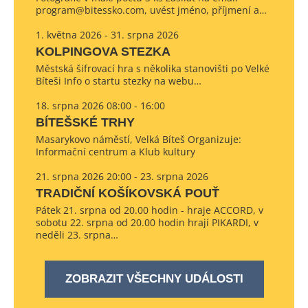
program@bitessko.com, uvést jméno, příjmení a…
1. května 2026 - 31. srpna 2026
KOLPINGOVA STEZKA
Městská šifrovací hra s několika stanovišti po Velké
Bíteši Info o startu stezky na webu…
18. srpna 2026 08:00 - 16:00
BÍTEŠSKÉ TRHY
Masarykovo náměstí, Velká Bíteš Organizuje:
Informační centrum a Klub kultury
21. srpna 2026 20:00 - 23. srpna 2026
TRADIČNÍ KOŠÍKOVSKÁ POUŤ
Pátek 21. srpna od 20.00 hodin - hraje ACCORD, v
sobotu 22. srpna od 20.00 hodin hrají PIKARDI, v
neděli 23. srpna…
ZOBRAZIT VŠECHNY UDÁLOSTI