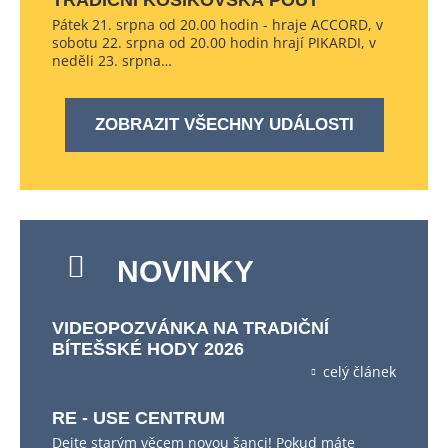
TRADIČNÍ KOŠÍKOVSKÁ POUŤ
Pátek 21. srpna od 20.00 hodin - hraje ACCORD, v
sobotu 22. srpna od 20.00 hodin hrají PIKARDI, v
neděli 23. srpna…
ZOBRAZIT VŠECHNY UDÁLOSTI
NOVINKY
VIDEOPOZVÁNKA NA TRADIČNÍ
BÍTEŠSKÉ HODY 2026
celý článek
RE - USE CENTRUM
Dejte starým věcem novou šanci! Pokud máte