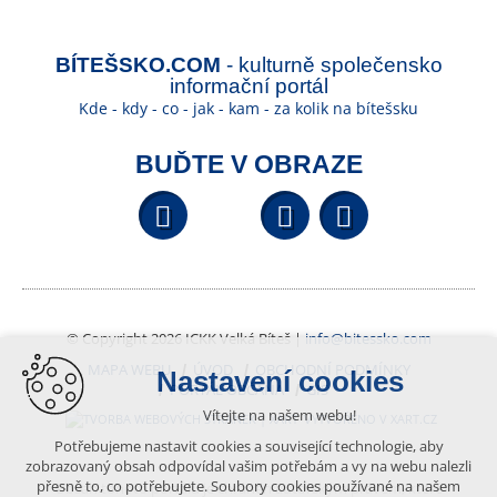
BÍTEŠSKO.COM
- kulturně společensko
informační portál
Kde - kdy - co - jak - kam - za kolik na bítešsku
BUĎTE V OBRAZE
Facebook
YouTube
Wikipedi
© Copyright 2026 ICKK Velká Bíteš |
info@bitessko.com
MAPA WEBU
ÚVOD
OBCHODNÍ PODMÍNKY
Nastavení cookies
PORTÁL OBČANA
GIS
Vítejte na našem webu!
VYTVOŘENO V XART.CZ
Potřebujeme nastavit cookies a související technologie, aby
zobrazovaný obsah odpovídal vašim potřebám a vy na webu nalezli
přesně to, co potřebujete. Soubory cookies používané na našem
Obsah tohoto portálu je chráněn autorským právem, které