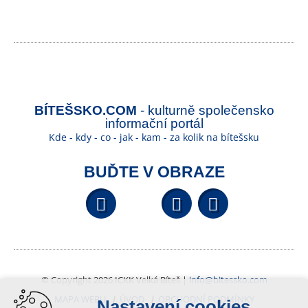
BÍTEŠSKO.COM
- kulturně společensko
informační portál
Kde - kdy - co - jak - kam - za kolik na bítešsku
BUĎTE V OBRAZE
Facebook
YouTube
Wikipedi
© Copyright 2026 ICKK Velká Bíteš |
info@bitessko.com
MAPA WEBU
ÚVOD
OBCHODNÍ PODMÍNKY
Nastavení cookies