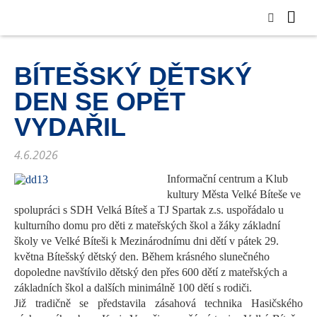
BÍTEŠSKÝ DĚTSKÝ
DEN SE OPĚT
VYDAŘIL
4.6.2026
Informační centrum a Klub
kultury Města Velké Bíteše ve
spolupráci s SDH Velká Bíteš a TJ Spartak
z.s
. uspořádalo u
kulturního domu pro děti z mateřských škol a žáky základní
školy ve Velké Bíteši k Mezinárodnímu dni dětí v pátek
29
.
května
Bítešský
dětský den.
Během
krásného slunečného
dopoledne navštívilo dětský den
přes 600
dětí
z mateřských a
základních škol
a dalších minimálně 100 dětí s rodiči.
Již tradičně se představila zásahová technika Hasičského