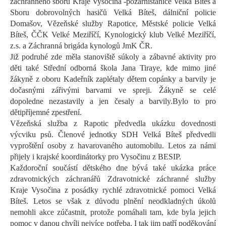
záchranného sboru Kraje
Vysočina -požární
s
tanice Velká Bíteš a
Sboru dobrovolných hasičů Velká Bíteš,
dálniční policie
Domašov
, Vězeňsk
é
služb
y
Rapotice, Městské policie Velká
Bíteš,
ČČK Velké Meziříčí,
Kynologický klub Velké Meziříčí,
z.s
.
a Záchranná brigáda kynologů
JmK
ČR.
Již podruhé zde měla
stanoviště s
úkoly
a zábavné aktivity
pro
děti také Střední odborná škola Jana
Tiraye
, kde mimo jiné
žákyně z oboru
Kadeřník
zaplétaly dětem copánky a barvily je
dočasnými zářivými barvami ve spreji.
Žákyně se celé
dopoledne nezastavily a jen česaly a barvily.
Bylo to pro
děti
příjemné zpestření
.
Vězeňská služba z Rapotic předvedla ukázku dovednosti
výcviku psů.
Členové jednotky SDH Velká Bíteš předvedli
vyproštění osoby z havarovaného automobilu.
Letos za námi
přijely i
krajské koordinátorky pro Vysočinu
z BESIP.
Každoroční součástí dětského dne bývá také ukázka práce
zdravotnických záchranářů Zdravotnické záchranné služby
Kraje Vysočina z posádky rychlé zdravotnické pomoci Velká
Bíteš.
Letos se však z důvodu plnění neodkladných úkolů
nemohli akce zúčastnit, protože pomáhali tam, kde byla jejich
pomoc v danou chvíli nejvíce potřeba. I tak jim patří poděkování