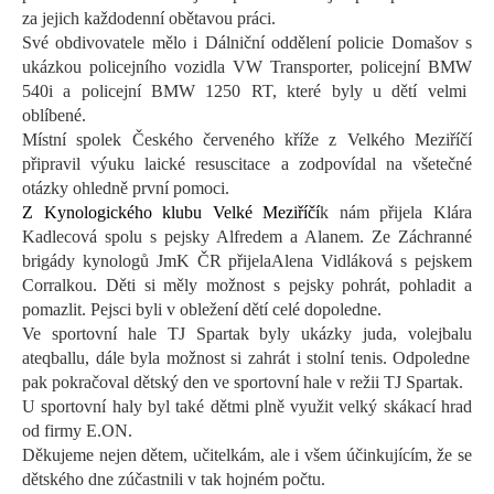
za jejich každodenní obětavou práci.
Své obdivovatele mělo i Dálniční oddělení policie Domašov s
ukázkou policejního vozidla VW
Transporter
,
policejní BMW
540i
a policejní
BMW 12
50 RT
,
které byly u dětí velmi
oblíbené.
Místní spolek Českého červeného kříže z Velkého Meziříčí
připravil výuku laické resuscitace a zodpovídal na všetečné
otázky ohledně první pomoci.
Z Kynologického klubu Velké Meziříčí
k nám přijela
Klára
Kadlecová
spolu
s
pejsky
Alfredem a Alanem.
Ze Záchranné
brigády kynologů
JmK
ČR přijela
Alena Vidláková
s pejskem
Corralkou
. Děti si měly možnost s pejsky pohrát, pohladit a
pomazlit.
Pejsci
byli v
obležení dětí celé dopoledne.
Ve sportovní hale TJ Spartak byly
ukázky juda, volejbalu
a
teqballu
, dále byla možnost si zahrát
i
stolní tenis
. O
dpoledne
pak
pokračoval dětský den v
e sportovní
hale v režii TJ
S
partak.
U sportovní haly byl také dětmi plně využit velký skákací hrad
od firmy E.ON
.
Děkujeme nejen dětem, učitelkám, ale i všem účinkujícím, že se
dětského dne zúčastnili v tak hojném počtu.