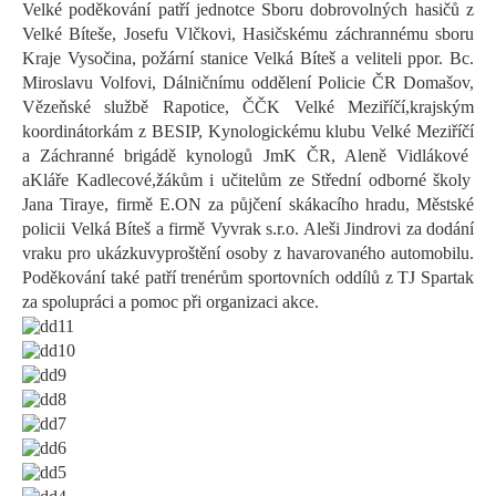
Velké poděkování patří jednotce Sboru dobrovolných hasičů z
Velké Bíteše, Josefu Vlčkovi,
Hasičskému záchrannému sboru
Kraje Vysočina, požární stanice Velká Bíteš
a veliteli ppor. Bc.
Miroslavu Volfovi, Dálničnímu oddělení Policie ČR Domašov,
Vězeňské službě Rapotice,
ČČK Velké Meziříčí,
krajským
koordinátorkám
z BESIP,
Kynologickému klubu Velké Meziříčí
a
Záchrann
é
brigád
ě
kynologů
JmK
ČR
, Aleně Vidlákové
a
Kláře Kadlecové
,
žákům
i učitelům
ze Střední odborné školy
Jana
Tiraye
,
f
irmě E.ON za půjčení skákacího hradu, Městské
policii Velká Bíteš
a
firmě
Vyvrak
s.r.o. Aleši Jindrovi za dodání
vraku pro ukázku
vyproštění osoby z havarovaného automobilu.
Poděkování také patří trenérům sportovních oddílů z TJ Spartak
za spolupráci
a
pomoc při organizaci akce.