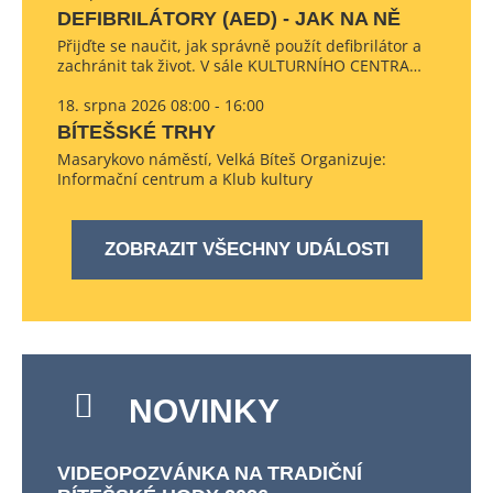
DEFIBRILÁTORY (AED) - JAK NA NĚ
Přijďte se naučit, jak správně použít defibrilátor a
zachránit tak život. V sále KULTURNÍHO CENTRA…
18. srpna 2026 08:00 - 16:00
BÍTEŠSKÉ TRHY
Masarykovo náměstí, Velká Bíteš Organizuje:
Informační centrum a Klub kultury
ZOBRAZIT VŠECHNY UDÁLOSTI
NOVINKY
VIDEOPOZVÁNKA NA TRADIČNÍ