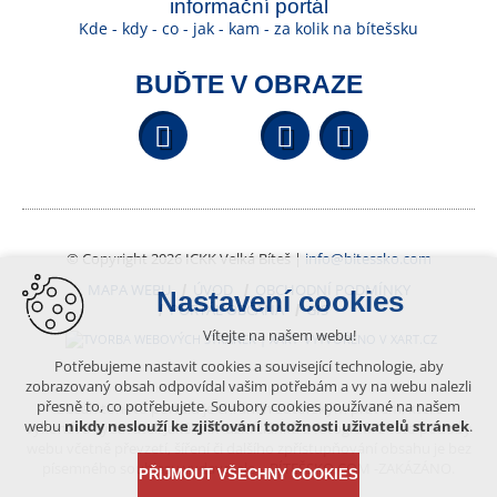
informační portál
Kde - kdy - co - jak - kam - za kolik na bítešsku
BUĎTE V OBRAZE
Facebook
YouTube
Wikipedi
© Copyright 2026 ICKK Velká Bíteš |
info@bitessko.com
MAPA WEBU
ÚVOD
OBCHODNÍ PODMÍNKY
Nastavení cookies
PORTÁL OBČANA
GIS
Vítejte na našem webu!
VYTVOŘENO V XART.CZ
Potřebujeme nastavit cookies a související technologie, aby
zobrazovaný obsah odpovídal vašim potřebám a vy na webu nalezli
přesně to, co potřebujete. Soubory cookies používané na našem
Obsah tohoto portálu je chráněn autorským právem, které
webu
nikdy neslouží ke zjišťování totožnosti uživatelů stránek
.
vykonává vydavatel. Jakékoliv užití článků a fotografií z této podoby
webu včetně převzetí, šíření či dalšího zpřístupňování obsahu je bez
písemného souhlasu vydavatele – BÍTEŠSKO.COM -ZAKÁZÁNO.
PŘIJMOUT VŠECHNY COOKIES