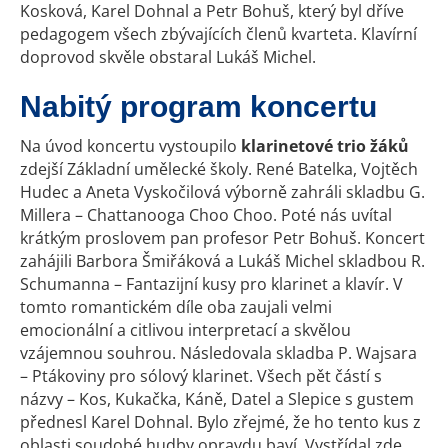
Kosková, Karel Dohnal a Petr Bohuš, který byl dříve
pedagogem všech zbývajících členů kvarteta. Klavírní
doprovod skvěle obstaral Lukáš Michel.
Nabitý program koncertu
Na úvod koncertu vystoupilo
klarinetové trio žáků
zdejší Základní umělecké školy. René Batelka, Vojtěch
Hudec a Aneta Vyskočilová výborně zahráli skladbu G.
Millera – Chattanooga Choo Choo. Poté nás uvítal
krátkým proslovem pan profesor Petr Bohuš. Koncert
zahájili Barbora Šmiřáková a Lukáš Michel skladbou R.
Schumanna – Fantazijní kusy pro klarinet a klavír. V
tomto romantickém díle oba zaujali velmi
emocionální a citlivou interpretací a skvělou
vzájemnou souhrou. Následovala skladba P. Wajsara
– Ptákoviny pro sólový klarinet. Všech pět částí s
názvy – Kos, Kukačka, Káně, Datel a Slepice s gustem
přednesl Karel Dohnal. Bylo zřejmé, že ho tento kus z
oblasti soudobé hudby opravdu baví. Vystřídal zde