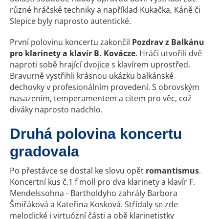
různé hráčské techniky a například Kukačka, Káně či
Slepice byly naprosto autentické.
První polovinu koncertu zakončil
Pozdrav z Balkánu
pro klarinety a klavír B. Kovácze
. Hráči utvořili dvě
naproti sobě hrající dvojice s klavírem uprostřed.
Bravurně vystřihli krásnou ukázku balkánské
dechovky v profesionálním provedení. S obrovským
nasazením, temperamentem a citem pro věc, což
diváky naprosto nadchlo.
Druhá polovina koncertu
gradovala
Po přestávce se dostal ke slovu opět
romantismus
.
Koncertní kus č.1 f moll pro dva klarinety a klavír F.
Mendelssohna - Bartholdyho zahrály Barbora
Šmiřáková a Kateřina Kosková. Střídaly se zde
melodické i virtuózní části a obě klarinetistky