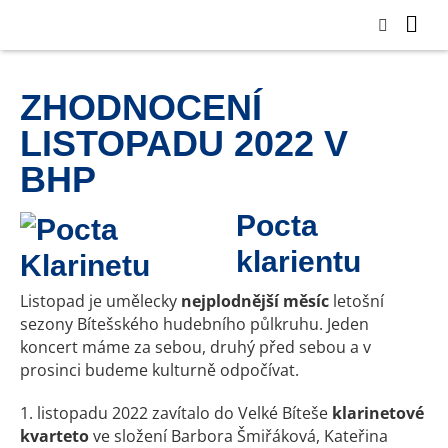
ZHODNOCENÍ
LISTOPADU 2022 V
BHP
Pocta
klarientu
Listopad je umělecky
nejplodnější měsíc
letošní
sezony Bítešského hudebního půlkruhu. Jeden
koncert máme za sebou, druhý před sebou a v
prosinci budeme kulturně odpočívat.
1. listopadu 2022 zavítalo do Velké Bíteše
klarinetové
kvarteto
ve složení Barbora Šmiřáková, Kateřina