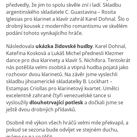
předvedly, že jim to spolu skvěle zní i ladí. Skladbu
argentinského skladatele C. Guastavina – Rosita
Iglesias pro klarinet a klavír zahrál Karel Dohnal. Šlo o
drobný kousek z moderního romantismu ve skvělém
podání tohoto vynikajícího hráče.
Následovala
ukázka židovské hudby
. Karel Dohnal,
Kateřina Kosková a Lukáš Michel přednesli Klezmer
dance pro dva klarinety a klavír S. Nichifora. Tentokrát
nás potěšila velmi osobitá a vtipná hudba pojatá jako
rozhovor dvou klarinetů. Na závěr jsme vyslechli
skladbu jihoamerické skladatelky B. Lockhart –
Estampas Criollas pro klarinetový kvartet. Umělci
excelentně zahrané čtyři venezuelské tance si
vysloužily
dlouhotrvající potlesk
a dočkali jsme se
ještě dvou drobných přídavků.
Osobně mě výkon všech hráčů velmi mile překvapil, a
pokud se sezona bude odvíjet ve stejném duchu,
máme se na co těšit.