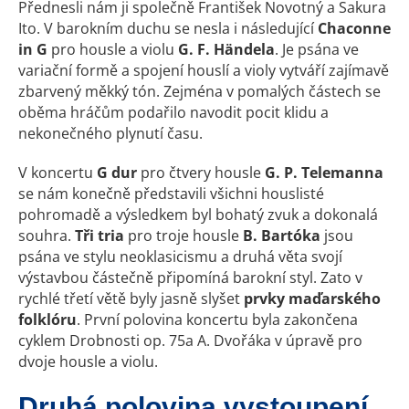
Přednesli nám ji společně František Novotný a Sakura
Ito. V barokním duchu se nesla i následující
Chaconne
in G
pro housle a violu
G. F. Händela
. Je psána ve
variační formě a spojení houslí a violy vytváří zajímavě
zbarvený měkký tón. Zejména v pomalých částech se
oběma hráčům podařilo navodit pocit klidu a
nekonečného plynutí času.
V koncertu
G dur
pro čtvery housle
G. P. Telemanna
se nám konečně představili všichni houslisté
pohromadě a výsledkem byl bohatý zvuk a dokonalá
souhra.
Tři tria
pro troje housle
B. Bartóka
jsou
psána ve stylu neoklasicismu a druhá věta svojí
výstavbou částečně připomíná barokní styl. Zato v
rychlé třetí větě byly jasně slyšet
prvky maďarského
folklóru
. První polovina koncertu byla zakončena
cyklem Drobnosti op. 75a A. Dvořáka v úpravě pro
dvoje housle a violu.
Druhá polovina vystoupení