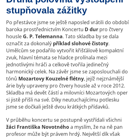
stupňovala zážitky
Po přestávce jsme se ještě naposled vrátili do období
baroka prostřednictvím Koncertu
D dur
pro čtvery
housle
G. P. Telemanna
. Tato skladba by se dala
označit za dokonalý
příklad slohové čistoty
.
Umělcům se podařilo vytvořit křišťálově kompaktní
zvuk, hlavní témata se hladce prolínala mezi
jednotlivými hráči a celkově tvořila jedinečný
harmonický celek. Na závěr jsme se zaposlouchali do
tónů
Mozartovy Kouzelné flétny
, jejíž nejznámější
árie byly upraveny pro čtvery housle až v roce 2012.
Skladba má devět částí a milovníci Mozartových oper
si jistě přišli na své. Díky neutuchajícímu potlesku
jsme se dočkali ještě dvou krátkých přídavků.
V průběhu koncertu se postupně vystřídali všichni
žáci Františka Novotného
a myslím, že na ně pan
profesor může být právem hrdý. Největší dík však