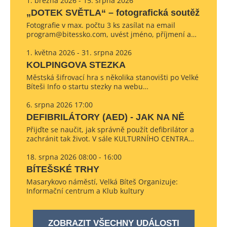
1. března 2026 - 15. srpna 2026
„DOTEK SVĚTLA“ – fotografická soutěž
Fotografie v max. počtu 3 ks zasílat na email
program@bitessko.com, uvést jméno, příjmení a…
1. května 2026 - 31. srpna 2026
KOLPINGOVA STEZKA
Městská šifrovací hra s několika stanovišti po Velké
Bíteši Info o startu stezky na webu…
6. srpna 2026 17:00
DEFIBRILÁTORY (AED) - JAK NA NĚ
Přijďte se naučit, jak správně použít defibrilátor a
zachránit tak život. V sále KULTURNÍHO CENTRA…
18. srpna 2026 08:00 - 16:00
BÍTEŠSKÉ TRHY
Masarykovo náměstí, Velká Bíteš Organizuje:
Informační centrum a Klub kultury
ZOBRAZIT VŠECHNY UDÁLOSTI