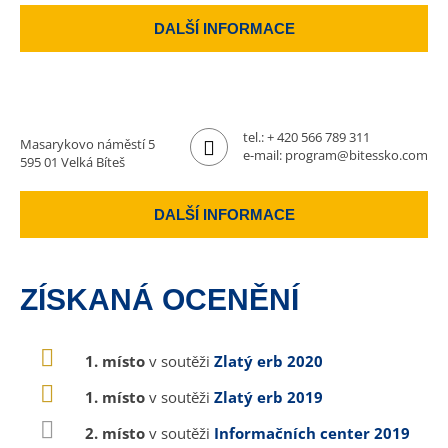
DALŠÍ INFORMACE
tel.:
+ 420 566 789 311
Masarykovo náměstí 5
e-mail:
program@bitessko.com
595 01 Velká Bíteš
DALŠÍ INFORMACE
ZÍSKANÁ OCENĚNÍ
1. místo
v soutěži
Zlatý erb 2020
1. místo
v soutěži
Zlatý erb 2019
2. místo
v soutěži
Informačních center 2019