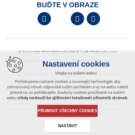
BUĎTE V OBRAZE
Facebook
YouTube
Wikipedi
© Copyright 2026 ICKK Velká Bíteš |
info@bitessko.com
MAPA WEBU
ÚVOD
OBCHODNÍ PODMÍNKY
Nastavení cookies
PORTÁL OBČANA
GIS
Vítejte na našem webu!
VYTVOŘENO V XART.CZ
Potřebujeme nastavit cookies a související technologie, aby
zobrazovaný obsah odpovídal vašim potřebám a vy na webu nalezli
přesně to, co potřebujete. Soubory cookies používané na našem
Obsah tohoto portálu je chráněn autorským právem, které
webu
nikdy neslouží ke zjišťování totožnosti uživatelů stránek
.
vykonává vydavatel. Jakékoliv užití článků a fotografií z této podoby
webu včetně převzetí, šíření či dalšího zpřístupňování obsahu je bez
písemného souhlasu vydavatele – BÍTEŠSKO.COM -ZAKÁZÁNO.
PŘIJMOUT VŠECHNY COOKIES
NASTAVIT