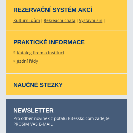
REZERVAČNÍ SYSTÉM AKCÍ
Kulturní dům
Rekreační chata
Výstavní síň
PRAKTICKÉ INFORMACE
Katalog firem a institucí
Jízdní řády
NAUČNÉ STEZKY
NEWSLETTER
Pro odběr novinek z potálu Bítešsko.com zadejte
PROSÍM VÁŠ E-MAIL