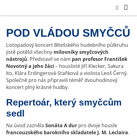
POD VLÁDOU SMYČCŮ
Listopadový koncert Bítešského hudebního půlkruhu
jistě potěšil všechny
milovníky smyčcových
nástrojů
. Představil se nám
pan profesor František
Novotný a jeho žáci
– houslisté Jiří Klecker, Sakura
Ito, Klára Erdingerová-Staňková a violista Leoš Černý.
Společně pro nás připravili téměř dvouhodinový
koncert plný krásné hudby.
Repertoár, který smyčcům
sedl
Na úvod zazněla
Sonáta A dur
pro dvoje housle
francouzského barokního skladatele J. M. Leclaira
.