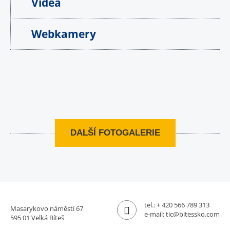
Videa
Webkamery
DALŠÍ FOTOGALERIE
tel.:
+ 420 566 789 313
Masarykovo náměstí 67
e-mail:
tic@bitessko.com
595 01 Velká Bíteš